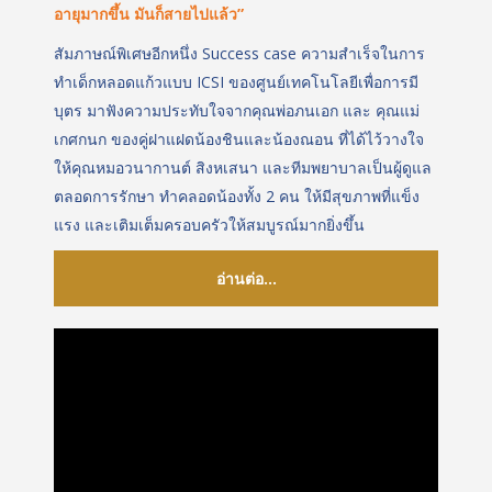
อายุมากขึ้น มันก็สายไปแล้ว”
สัมภาษณ์พิเศษอีกหนึ่ง Success case ความสำเร็จในการ
ทำเด็กหลอดแก้วแบบ ICSI ของศูนย์เทคโนโลยีเพื่อ
การมี
บุตร มาฟังความประทับใจจากคุณพ่อภนเอก และ คุณแม่
เกศกนก ของคู่ฝาแฝดน้องชินและน้องณอน ที่ได้ไว้วางใจ
ให้คุณหมอวนากานต์ สิงหเสนา และทีมพยาบาลเป็นผู้ดูแล
ตลอดการรักษา ทำคลอดน้องทั้ง 2 คน ให้มีสุขภาพที่แข็ง
แรง และเติมเต็มครอบครัวให้สมบูรณ์มากยิ่งขึ้น
อ่านต่อ...