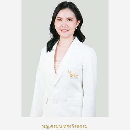
นพ.วรวัฒน์ ศิริปุณย์