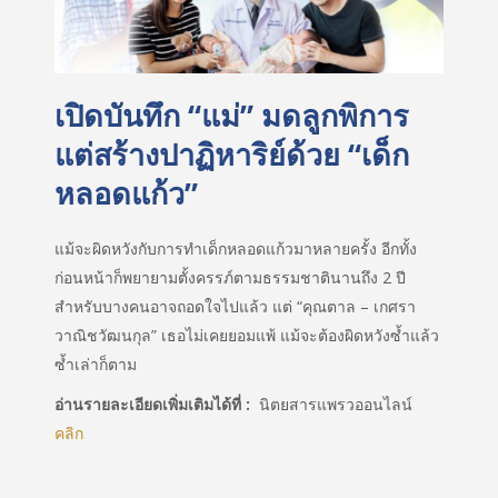
เปิดบันทึก “แม่” มดลูกพิการ
แต่สร้างปาฏิหาริย์ด้วย “เด็ก
หลอดแก้ว”
แม้จะผิดหวังกับการทำเด็กหลอดแก้วมาหลายครั้ง อีกทั้ง
ก่อนหน้าก็พยายามตั้งครรภ์ตามธรรมชาตินานถึง 2 ปี
สำหรับบางคนอาจถอดใจไปแล้ว แต่ “คุณตาล – เกศรา
วาณิชวัฒนกุล” เธอไม่เคยยอมแพ้ แม้จะต้องผิดหวังซ้ำแล้ว
ซ้ำเล่าก็ตาม
อ่านรายละเอียดเพิ่มเติมได้ที่ :
นิตยสารแพรวออนไลน์
คลิก