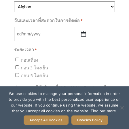
วันและเวลาที่สะดวกในการติดต่อ
*
DD
slash
ระยะเวลา
*
MM
slash
ก่อนเที่ยง
YYYY
ก่อน 3 โมงเย็น
ก่อน 5 โมงเย็น
ท่านเคยมาใช้บริการที่ V Fertility Center หรือ
We use cookies to manage your personal information in order
ไม่?
*
to provide you with the best personalized user experience on
เคย
our website. If you continue using the website, we assume
that you accept all cookies on the website. Find out more.
ไม่เคย
Accept All Cookies
Cookies Policy
คุณอยู่จังหวัดอะไร
*