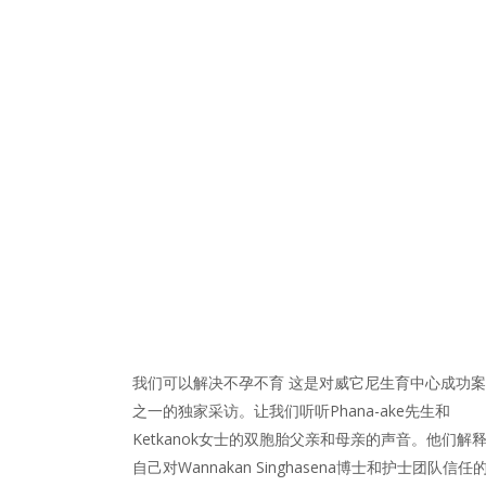
我们可以解决不孕不育 这是对威它尼生育中心成功
之一的独家采访。让我们听听Phana-ake先生和
Ketkanok女士的双胞胎父亲和母亲的声音。他们解
自己对Wannakan Singhasena博士和护士团队信任