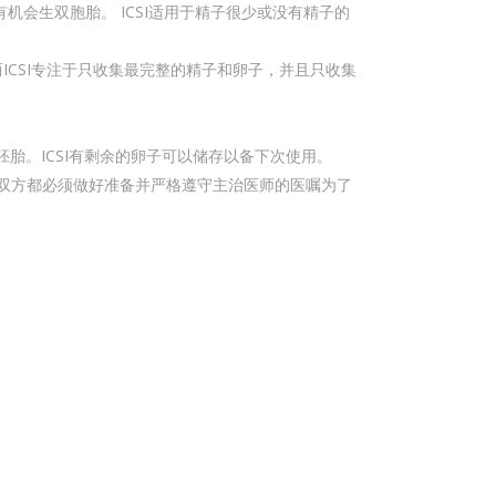
有机会生双胞胎。 ICSI适用于精子很少或没有精子的
CSI专注于只收集最完整的精子和卵子，并且只收集
胎。ICSI有剩余的卵子可以储存以备下次使用。
双方都必须做好准备并严格遵守主治医师的医嘱为了