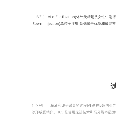
IVF (In-Vito Fertilization)体外受
Sperm Injection)单精子注射 是选择
试
区别——精液和卵子采集的过程IVF是在B超的
够形成受精卵。 ICSI是使用先进技术和高分辨率