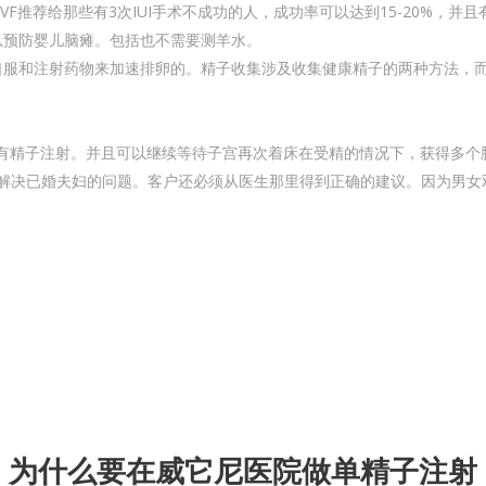
F推荐给那些有3次IUI手术不成功的人，成功率可以达到15-20%，并且
可以预防婴儿脑瘫。包括也不需要测羊水。
服和注射药物来加速排卵的。精子收集涉及收集健康精子的两种方法，而I
有精子注射。并且可以继续等待子宫再次着床在受精的情况下，获得多个胚
解决已婚夫妇的问题。客户还必须从医生那里得到正确的建议。因为男女
为什么要在威它尼医院做单精子注射