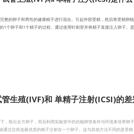
精是从女性中选择完整的卵子和男性的健康精子进行混合。引起外部受精，然后将受精卵植入回子
最优质和最完整的1个卵子和1个精子的过程。通过使用针刺穿并将精子直接注入卵
管生殖(IVF)和 单精子注射(ICSI)的
引导下，取出女方卵子，而后利用实验室中的仿输卵管条件与环境来培养卵
显微镜通过仅筛选最优质的精子注射在一个卵子。这与其他方法不同的是受精