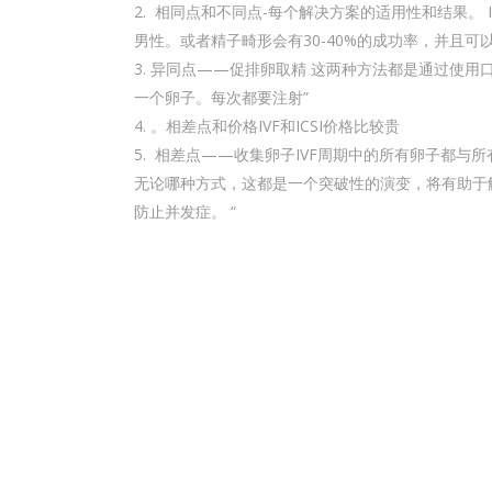
相同点和不同点-每个解决方案的适用性和结果。 IV
男性。或者精子畸形会有30-40%的成功率，并且
异同点——促排卵取精 这两种方法都是通过使用口
一个卵子。每次都要注射”
。相差点和价格IVF和ICSI价格比较贵
相差点——收集卵子IVF周期中的所有卵子都与所
无论哪种方式，这都是一个突破性的演变，将有助于
防止并发症。 “