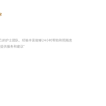
家
有一支照顾自己的护士团队。经验丰富能够24小时帮助和照顾患
提供服务和建议”