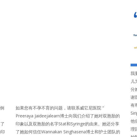
我
儿
分
谢
有
案例
如果您有不孕不育的问题，请联系威它尼医院 “
Si
Preeraya Jaideejalearn博士向我们介绍了她对双胞胎的
他
释了
印象以及双胞胎的名字Stat和Syringe的由来。她还分享
理
的印
了她如何信任Wannakan Singhasena博士和护士团队的
始