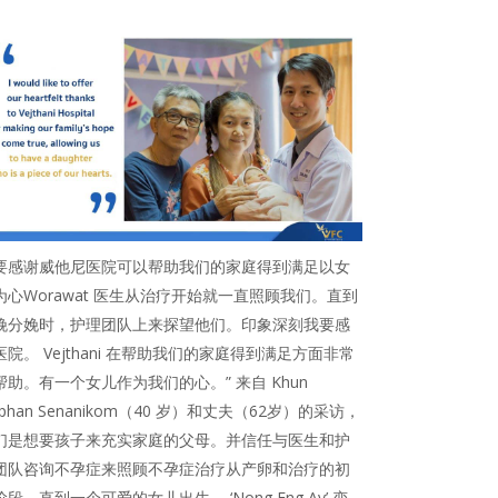
要感谢威他尼医院可以帮助我们的家庭得到满足以女
为心Worawat 医生从治疗开始就一直照顾我们。直到
娩分娩时，护理团队上来探望他们。印象深刻我要感
医院。 Vejthani 在帮助我们的家庭得到满足方面非常
帮助。有一个女儿作为我们的心。” 来自 Khun
riphan Senanikom（40 岁）和丈夫（62岁）的采访，
们是想要孩子来充实家庭的父母。并信任与医生和护
团队咨询不孕症来照顾不孕症治疗从产卵和治疗的初
阶段，直到一个可爱的女儿出生。 ‘Nong Eng Ay’ 变