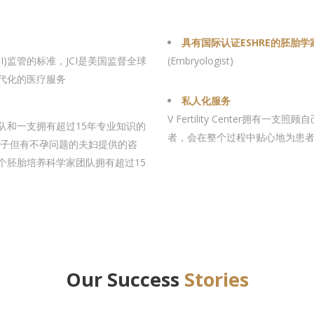
具有国际认证ESHRE的胚胎学
会(JCI)监管的标准，JCI是美国监督全球
(Embryologist)
代化的医疗服务
私人化服务
V Fertility Center拥
队和一支拥有超过15年专业知识的
者，会在整个过程中贴心地为患者
孩子但有不孕问题的夫妇提供的咨
个胚胎培养科学家团队拥有超过15
Our Success
Stories