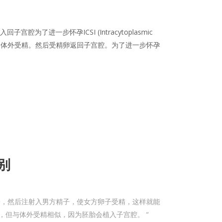
宫腔为了进一步怀孕ICSI (Intracytoplasmic
子。是体外受精。然后受精卵返回子宫腔。为了进一步怀孕
差别
子，然后注射入男方精子，使女方卵子受精，这样就能
，但与体外受精相似，因为胚胎会植入子宫腔。 “