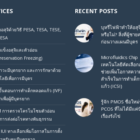
ICES
RECENT POSTS
บุหรี่ไฟฟ้าทำให้อสุ
บอสุจิด้วยวิธี PESA, TESA, TESE,
หรือไม่? สิ่งที่ผู้ชายค
ESA
ก่อนวางแผนมีบุตร
แข็งอสุจิและตัวอ่อน
Microfluidics Chip
reservation Freezing)
เทคโนโลยีคัดเลือกอส
วะมีบุตรยาก และการรักษาด้วย
ช่วยเพิ่มโอกาสควา
ลยีเพื่อการมีบุตร
สำเร็จในการทำเด็
แก้ว (ICSI)
ขั้นตอนการทำเด็กหลอดแก้ว (IVF)
พื่อผู้มีบุตรยาก
รู้จัก PMOS ชื่อใหม
PCOS ที่ไม่ได้มีแค
 การตรวจโครโมโซมตัวอ่อน
เรื่องรังไข่
นการส่งต่อโรคทางพันธุกรรม
IUI ทางเลือกเพิ่มโอกาสในการตั้ง
ำหรับคนมีบุตรยาก