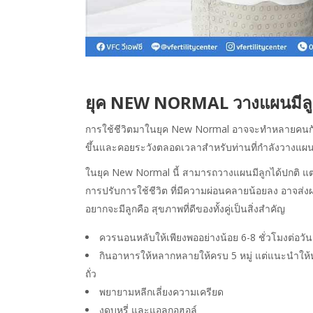
ยุค NEW NORMAL วางแผนมีลู
การใช้ชีวิตมาในยุค
New Normal
อาจจะทำหลายคนกังว
ขึ้นและคอยระวังตลอดเวลา
สำหรับท่านที่กำลังวางแผน
ในยุค
New Normal
นี้
สามารถวางแผนมีลูกได้ปกติ
แต
การปรับการใช้ชีวิต
ที่มีความผ่อนคลายน้อยลง
อาจส่ง
อยากจะมีลูกคือ
สุขภาพที่ดีของทั้งคู่เป็นสิ่งสำคัญ
ควรนอนหลับให้เพียงพออย่างน้อย
6-8
ชั่วโมงต่อวัน
กินอาหารให้หลากหลายให้ครบ
5
หมู่
แต่แนะนำให้ห
ถั่ว
พยายามหลีกเลี่ยงความเครียด
งดบุหรี่
และแอลกอฮอล์