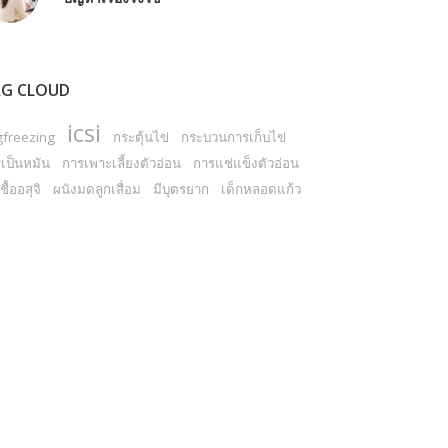
G CLOUD
icsi
gfreezing
กระตุ้นไข่
กระบวนการเก็บไข่
เป็นหมัน
การเพาะเลี้ยงตัวอ่อน
การแช่แข็งตัวอ่อน
ชื้ออสุจิ
ผนังมดลูกเสื่อม
มีบุตรยาก
เด็กหลอดแก้ว