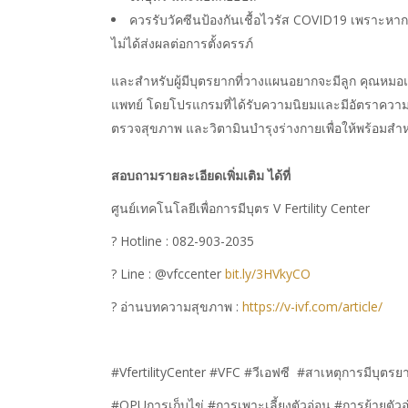
ควรรับวัคซีนป้องกันเชื้อไวรัส
COVID19
เพราะหากเ
ไม่ได้ส่งผลต่อการตั้งครรภ์
และสำหรับผู้มีบุตรยากที่วางแผนอยากจะมีลูก
คุณหมอแ
แพทย์
โดยโปรแกรมที่ได้รับความนิยมและมีอัตราความส
ตรวจสุขภาพ
และวิตามินบำรุงร่างกายเพื่อให้พร้อมสำห
สอบถามรายละเอียดเพิ่มเติม ได้ที่
ศูนย์เทคโนโลยีเพื่อการมีบุตร V Fertility Center
? Hotline : 082-903-2035
? Line : @vfccenter
bit.ly/3HVkyCO
? อ่านบทความสุขภาพ :
https://v-ivf.com/article/
#VfertilityCenter #VFC #วีเอฟซี #สาเหตุการมีบุตรย
#OPUการเก็บไข่ #การเพาะเลี้ยงตัวอ่อน #การย้ายตัว