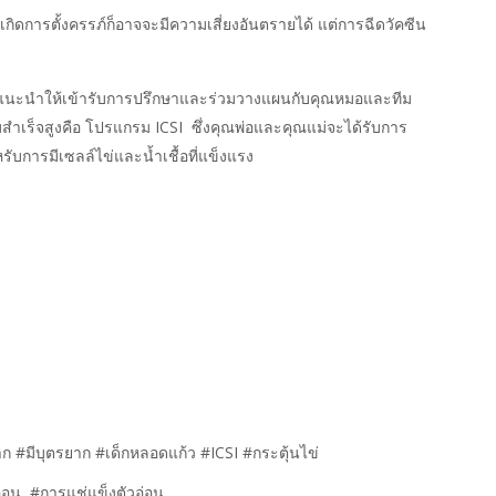
กิดการตั้งครรภ์ก็อาจจะมีความเสี่ยงอันตรายได้
แต่การฉีดวัคซีน
นะนำให้เข้ารับการปรึกษาและร่วมวางแผนกับคุณหมอและทีม
ำเร็จสูงคือ
โปรแกรม
ICSI
ซึ่งคุณพ่อและคุณแม่จะได้รับการ
รับการมีเซลล์ไข่และน้ำเชื้อที่แข็งแรง
าก #มีบุตรยาก #เด็กหลอดแก้ว #ICSI #กระตุ้นไข่
อ่อน #การแช่แข็งตัวอ่อน