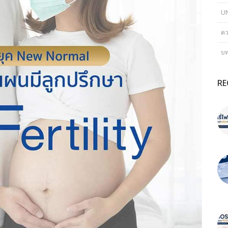
U
คว
บ
RE