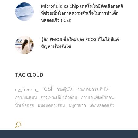
Microfluidics Chip เทคโนโลยีคัดเลือกอสุจิ
ที่ช่วยเพิ่มโอกาสความสำเร็จในการทำเด็ก
หลอดแก้ว (ICSI)
รู้จัก PMOS ชื่อใหม่ของ PCOS ที่ไม่ได้มีแค่
ปัญหาเรื่องรังไข่
TAG CLOUD
icsi
eggfreezing
กระตุ้นไข่
กระบวนการเก็บไข่
การเป็นหมัน
การเพาะเลี้ยงตัวอ่อน
การแช่แข็งตัวอ่อน
น้ำเชื้ออสุจิ
ผนังมดลูกเสื่อม
มีบุตรยาก
เด็กหลอดแก้ว