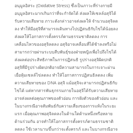
อนุมูลอิสระ (Oxidative Stress) ซึ่งเป็นภาวะที่ร่างกายมี
อนุมูลอิสระมากเกินกว่าที่จะกำจัดได้ ส่งผลให้เซลล์อสุจิได้
รับความเสียหาย ภาวะดังกล่าวอาจส่งผลให้ จำนวนอสุจิลด
ลง ทำให้มีอสุจิที่สามารถเดินทางไปปฏิสนธิกับไข่ได้น้อยลง
ส่งผลให้โอกาสการตั้งครรภ์ตามธรรมชาติลดลง การ
เคลื่อนไหวของอสุจิลดลง อสุจิอาจเคลื่อนที่ได้ช้าลงหรือไม่
สามารถว่ายผ่านระบบสืบพันธุ์ของฝ่ายหญิงเพื่อไปถึงไข่ได้
ส่งผลต่อประสิทธิภาพในการปฏิสนธิ รูปร่างอสุจิผิดปกติ
อสุจิที่มีรูปร่างผิดปกติอาจมีความสามารถในการเจาะผ่าน
เยื่อหุ้มเซลล์ไข่ลดลง ทำให้โอกาสการปฏิสนธิลดลง เพิ่ม
ความเสียหายของ DNA อสุจิ แม้อสุจิจะสามารถปฏิสนธิกับ
ไข่ได้ แต่หากสารพันธุกรรมภายในอสุจิได้รับความเสียหาย
อาจส่งผลต่อคุณภาพของตัวอ่อน การฝังตัวของตัวอ่อน และ
ในบางกรณีอาจสัมพันธ์กับความเสี่ยงของการแท้งในระยะ
แรก เมื่อคุณภาพอสุจิลดลงในด้านใดด้านหนึ่งหรือหลาย
ด้านร่วมกัน อาจทำให้โอกาสการตั้งครรภ์ตามธรรมชาติ
ลดลง ใช้เวลานานขึ้นกว่าจะตั้งครรภ์ และในบางกรณีอาจ