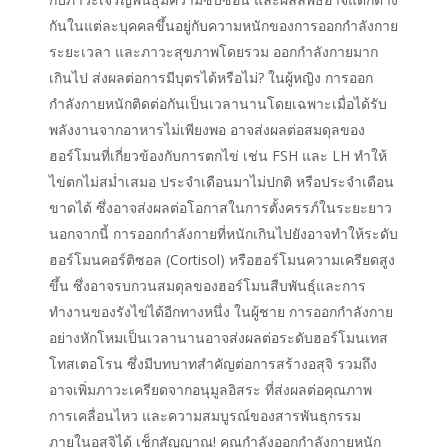
กันในแต่ละบุคคลขึ้นอยู่กับความหนักของการออกกำลังกาย
ระยะเวลา และภาวะสุขภาพโดยรวม ออกกำลังกายมาก
เกินไป ส่งผลต่อการมีบุตรได้หรือไม่? ในผู้หญิง การออก
กำลังกายหนักติดต่อกันเป็นเวลานานโดยเฉพาะเมื่อได้รับ
พลังงานจากอาหารไม่เพียงพอ อาจส่งผลต่อสมดุลของ
ฮอร์โมนที่เกี่ยวข้องกับการตกไข่ เช่น FSH และ LH ทำให้
ไข่ตกไม่สม่ำเสมอ ประจำเดือนมาไม่ปกติ หรือประจำเดือน
ขาดได้ ซึ่งอาจส่งผลต่อโอกาสในการตั้งครรภ์ในระยะยาว
นอกจากนี้ การออกกำลังกายที่หนักเกินไปยังอาจทำให้ระดับ
ฮอร์โมนคอร์ติซอล (Cortisol) หรือฮอร์โมนความเครียดสูง
ขึ้น ซึ่งอาจรบกวนสมดุลของฮอร์โมนสืบพันธุ์และการ
ทำงานของรังไข่ได้อีกทางหนึ่ง ในผู้ชาย การออกกำลังกาย
อย่างหักโหมเป็นเวลานานอาจส่งผลต่อระดับฮอร์โมนเทส
โทสเตอโรน ซึ่งมีบทบาทสำคัญต่อการสร้างอสุจิ รวมถึง
อาจเพิ่มภาวะเครียดจากอนุมูลอิสระ ที่ส่งผลต่อคุณภาพ
การเคลื่อนไหว และความสมบูรณ์ของสารพันธุกรรม
ภายในอสุจิได้ เช็กสัญญาณ! คุณกำลังออกกำลังกายหนัก