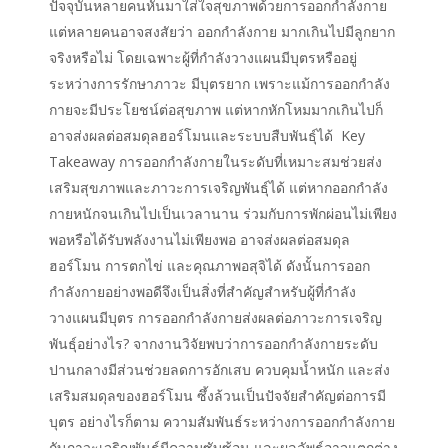
ปัจจุบันหลายคนหันมาใส่ใจสุขภาพด้วยการออกกำลังกาย
แต่หลายคนอาจสงสัยว่า ออกกำลังกาย มากเกินไปมีลูกยาก
จริงหรือไม่ โดยเฉพาะผู้ที่กำลังวางแผนมีบุตรหรืออยู่
ระหว่างการรักษาภาวะ มีบุตรยาก เพราะแม้การออกกำลัง
กายจะมีประโยชน์ต่อสุขภาพ แต่หากหักโหมมากเกินไปก็
อาจส่งผลต่อสมดุลฮอร์โมนและระบบสืบพันธุ์ได้ Key
Takeaway การออกกำลังกายในระดับที่เหมาะสมช่วยส่ง
เสริมสุขภาพและภาวะการเจริญพันธุ์ได้ แต่หากออกกำลัง
กายหนักจนเกินไปเป็นเวลานาน ร่วมกับการพักผ่อนไม่เพียง
พอหรือได้รับพลังงานไม่เพียงพอ อาจส่งผลต่อสมดุล
ฮอร์โมน การตกไข่ และคุณภาพอสุจิได้ ดังนั้นการออก
กำลังกายอย่างพอดีจึงเป็นสิ่งที่สำคัญสำหรับผู้ที่กำลัง
วางแผนมีบุตร การออกกำลังกายส่งผลต่อภาวะการเจริญ
พันธุ์อย่างไร? จากงานวิจัยพบว่าการออกกำลังกายระดับ
ปานกลางมีส่วนช่วยลดการอักเสบ ควบคุมน้ำหนัก และส่ง
เสริมสมดุลของฮอร์โมน ซึ้งล้วนเป็นปัจจัยสำคัญต่อการมี
บุตร อย่างไรก็ตาม ความสัมพันธ์ระหว่างการออกกำลังกาย
กับภาวะเจริญพันธุ์มีความซับซ้อน และผลลัพธ์อาจแตกต่าง