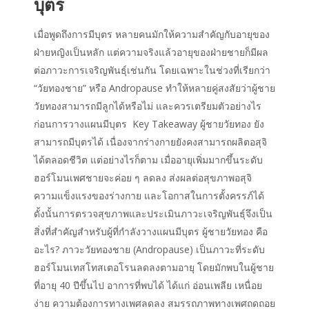
บุตร
เมื่อพูดถึงการมีบุตร หลายคนมักให้ความสำคัญกับอายุของ
ฝ่ายหญิงเป็นหลัก แต่ความจริงแล้วอายุของฝ่ายชายก็มีผล
ต่อภาวะการเจริญพันธุ์เช่นกัน โดยเฉพาะในช่วงที่เรียกว่า
“วัยทองชาย” หรือ Andropause ทำให้หลายคู่สงสัยว่าผู้ชาย
วัยทองสามารถมีลูกได้หรือไม่ และควรเตรียมตัวอย่างไร
ก่อนการวางแผนมีบุตร Key Takeaway ผู้ชายวัยทอง ยัง
สามารถมีบุตรได้ เนื่องจากร่างกายยังคงสามารถผลิตอสุจิ
ได้ตลอดชีวิต แต่อย่างไรก็ตาม เมื่ออายุเพิ่มมากขึ้นระดับ
ฮอร์โมนเพศชายจะค่อย ๆ ลดลง ส่งผลต่อสุขภาพอสุจิ
ความแข็งแรงของร่างกาย และโอกาสในการตั้งครรภ์ได้
ดั้งนั้นการตรวจสุขภาพและประเมินภาวะเจริญพันธุ์จึงเป็น
สิ่งที่สำคัญสำหรับผู้ที่กำลังวางแผนมีบุตร ผู้ชายวัยทอง คือ
อะไร? ภาวะวัยทองชาย (Andropause) เป็นภาวะที่ระดับ
ฮอร์โมนเทสโทสเตอโรนลดลงตามอายุ โดยมักพบในผู้ชาย
ที่อายุ 40 ปีขึ้นไป อาการที่พบได้ ได้แก่ อ่อนเพลีย เหนื่อย
ง่าย ความต้องการทางเพศลดลง สมรรถภาพทางเพศถดถอย