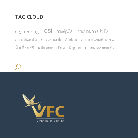
TAG CLOUD
icsi
eggfreezing
กระตุ้นไข่
กระบวนการเก็บไข่
การเป็นหมัน
การเพาะเลี้ยงตัวอ่อน
การแช่แข็งตัวอ่อน
น้ำเชื้ออสุจิ
ผนังมดลูกเสื่อม
มีบุตรยาก
เด็กหลอดแก้ว