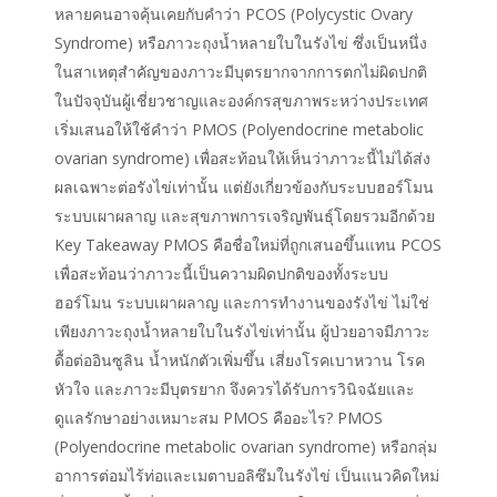
หลายคนอาจคุ้นเคยกับคำว่า PCOS (Polycystic Ovary
Syndrome) หรือภาวะถุงน้ำหลายใบในรังไข่ ซึ่งเป็นหนึ่ง
ในสาเหตุสำคัญของภาวะมีบุตรยากจากการตกไม่ผิดปกติ
ในปัจจุบันผู้เชี่ยวชาญและองค์กรสุขภาพระหว่างประเทศ
เริ่มเสนอให้ใช้คำว่า PMOS (Polyendocrine metabolic
ovarian syndrome) เพื่อสะท้อนให้เห็นว่าภาวะนี้ไม่ได้ส่ง
ผลเฉพาะต่อรังไข่เท่านั้น แต่ยังเกี่ยวข้องกับระบบฮอร์โมน
ระบบเผาผลาญ และสุขภาพการเจริญพันธุ์โดยรวมอีกด้วย
Key Takeaway PMOS คือชื่อใหม่ที่ถูกเสนอขึ้นแทน PCOS
เพื่อสะท้อนว่าภาวะนี้เป็นความผิดปกติของทั้งระบบ
ฮอร์โมน ระบบเผาผลาญ และการทำงานของรังไข่ ไม่ใช่
เพียงภาวะถุงน้ำหลายใบในรังไข่เท่านั้น ผู้ป่วยอาจมีภาวะ
ดื้อต่ออินซูลิน น้ำหนักตัวเพิ่มขึ้น เสี่ยงโรคเบาหวาน โรค
หัวใจ และภาวะมีบุตรยาก จึงควรได้รับการวินิจฉัยและ
ดูแลรักษาอย่างเหมาะสม PMOS คืออะไร? PMOS
(Polyendocrine metabolic ovarian syndrome) หรือกลุ่ม
อาการต่อมไร้ท่อและเมตาบอลิซึมในรังไข่ เป็นแนวคิดใหม่