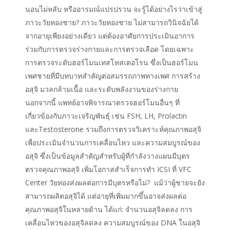
นอนไม่หลับ หรืออารมณ์แปรปรวน จะรู้ได้อย่างไรว่าเข้าสู่
ภาวะวัยทองชาย? ภาวะวัยทองชาย ไม่สามารถวินิจฉัยได้
จากอายุเพียงอย่างเดียว แต่ต้องอาศัยการประเมินอาการ
ร่วมกับการตรวจร่างกายและการตรวจเลือด โดยเฉพาะ
การตรวจระดับฮอร์โมนเทสโทสเตอโรน ซึ่งเป็นฮอร์โมน
เพศชายที่มีบทบาทสำคัญต่อสมรรถภาพทางเพศ การสร้าง
อสุจิ มวลกล้ามเนื้อ และระดับพลังงานของร่างกาย
นอกจากนี้ แพทย์อาจพิจารณาตรวจฮอร์โมนอื่นๆ ที่
เกี่ยวข้องกับภาวะเจริญพันธุ์ เช่น FSH, LH, Prolactin
และTestosterone รวมถึงการตรวจวิเคราะห์คุณภาพอสุจิ
เพื่อประเมินจำนวนการเคลื่อนไหว และความสมบูรณ์ของ
อสุจิ ซึ่งเป็นข้อมูลสำคัญสำหรับผู้ที่กำลังวางแผนมีบุตร
ตรวจคุณภาพอสุจิ เพิ่มโอกาสสำเร็จการทำ ICSI ที่ VFC
Center วัยทองส่งผลต่อการมีบุตรหรือไม่? แม้ว่าผู้ชายจะยัง
สามารถผลิตอสุจิได้ แต่อายุที่เพิ่มมากขึ้นอาจส่งผลต่อ
คุณภาพอสุจิในหลายด้าน ได้แก่: จำนวนอสุจิลดลง การ
เคลื่อนไหวของอสุจิลดลง ความสมบูรณ์ของ DNA ในอสุจิ