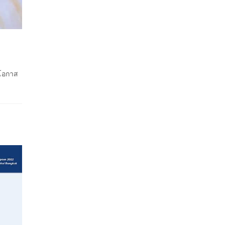
มโอกาส