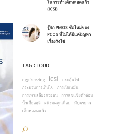
ในการทำเด็กหลอดแก้ว
(ICSI)
รู้จัก PMOS ชื่อใหม่ของ
PCOS ที่ไม่ได้มีแค่ปัญหา
เรื่องรังไข่
TAG CLOUD
icsi
eggfreezing
กระตุ้นไข่
กระบวนการเก็บไข่
การเป็นหมัน
การเพาะเลี้ยงตัวอ่อน
การแช่แข็งตัวอ่อน
น้ำเชื้ออสุจิ
ผนังมดลูกเสื่อม
มีบุตรยาก
เด็กหลอดแก้ว