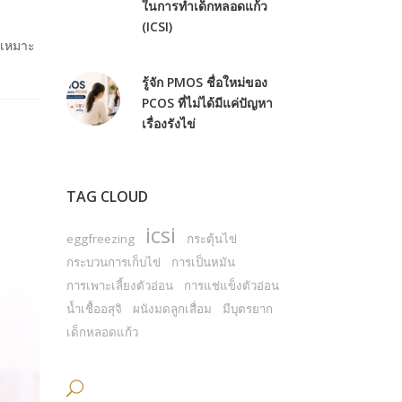
ในการทำเด็กหลอดแก้ว
(ICSI)
่เหมาะ
รู้จัก PMOS ชื่อใหม่ของ
PCOS ที่ไม่ได้มีแค่ปัญหา
เรื่องรังไข่
TAG CLOUD
icsi
eggfreezing
กระตุ้นไข่
กระบวนการเก็บไข่
การเป็นหมัน
การเพาะเลี้ยงตัวอ่อน
การแช่แข็งตัวอ่อน
น้ำเชื้ออสุจิ
ผนังมดลูกเสื่อม
มีบุตรยาก
เด็กหลอดแก้ว