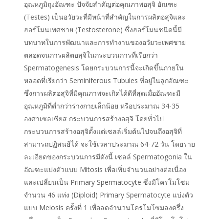
อุณหภูมิถุงอัณฑะ ปัจจัยสำคัญต่อคุณภาพอสุจิ อัณฑะ
(Testes) เป็นอวัยวะที่มีหน้าที่สำคัญในการผลิตอสุจิและ
ฮอร์โมนเพศชาย (Testosterone) ซึ่งฮอร์โมนชนิดนี้มี
บทบาทในการพัฒนาและการทำงานของอวัยวะเพศชาย
ตลอดจนการผลิตอสุจิในกระบวนการที่เรียกว่า
Spermatogenesis โดยกระบวนการนี้จะเกิดขึ้นภายใน
หลอดที่เรียกว่า Seminiferous Tubules ที่อยู่ในลูกอัณฑะ
ซึ่งการผลิตอสุจิที่มีคุณภาพจะเกิดได้ดีที่สุดเมื่ออัณฑะมี
อุณหภูมิที่ต่ำกว่าร่างกายเล็กน้อย หรือประมาณ 34-35
องศาเซลเซียส กระบวนการสร้างอสุจิ โดยทั่วไป
กระบวนการสร้างอสุจิตั้งแต่เซลล์เริ่มต้นไปจนถึงอสุจิที่
สามารถปฏิสนธิได้ จะใช้เวลาประมาณ 64-72 วัน โดยราย
ละเอียดของกระบวนการมีดังนี้ เซลล์ Spermatogonia ใน
อัณฑะแบ่งตัวแบบ Mitosis เพื่อเพิ่มจำนวนอย่างต่อเนื่อง
และเปลี่ยนเป็น Primary Spermatocyte ซึ่งมีโครโมโซม
จำนวน 46 แท่ง (Diploid) Primary Spermatocyte แบ่งตัว
แบบ Meiosis ครั้งที่ 1 เพื่อลดจำนวนโครโมโซมลงครึ่ง