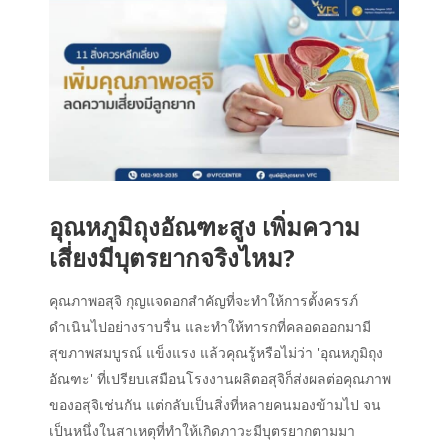
อุณหภูมิถุงอัณฑะสูง เพิ่มความ
เสี่ยงมีบุตรยากจริงไหม?
คุณภาพอสุจิ กุญแจดอกสำคัญที่จะทำให้การตั้งครรภ์
ดำเนินไปอย่างราบรื่น และทำให้ทารกที่คลอดออกมามี
สุขภาพสมบูรณ์ แข็งแรง แล้วคุณรู้หรือไม่ว่า 'อุณหภูมิถุง
อัณฑะ' ที่เปรียบเสมือนโรงงานผลิตอสุจิก็ส่งผลต่อคุณภาพ
ของอสุจิเช่นกัน แต่กลับเป็นสิ่งที่หลายคนมองข้ามไป จน
เป็นหนึ่งในสาเหตุที่ทำให้เกิดภาวะมีบุตรยากตามมา