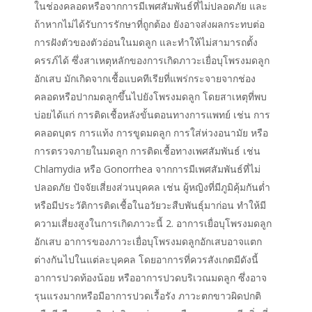
ในช่องคลอดหรือจากการมีเพศสัมพันธ์ที่ไม่ปลอดภัย และ
ถ้าหากไม่ได้รับการรักษาที่ถูกต้อง ยังอาจส่งผลกระทบต่อ
การฝังตัวของตัวอ่อนในมดลูก และทำให้ไม่สามารถตั้ง
ครรภ์ได้ ซึ่งสาเหตุหลักของการเกิดภาวะเยื่อบุโพรงมดลูก
อักเสบ มักเกิดจากเชื้อแบคทีเรียที่แพร่กระจายจากช่อง
คลอดหรือปากมดลูกขึ้นไปยังโพรงมดลูก โดยสาเหตุที่พบ
บ่อยได้แก่ การติดเชื้อหลังขั้นตอนทางการแพทย์ เช่น การ
คลอดบุตร การแท้ง การขูดมดลูก การใส่ห่วงอนามัย หรือ
การตรวจภายในมดลูก การติดเชื้อทางเพศสัมพันธ์ เช่น
Chlamydia หรือ Gonorrhea จากการมีเพศสัมพันธ์ที่ไม่
ปลอดภัย ปัจจัยเสี่ยงส่วนบุคคล เช่น ผู้หญิงที่มีภูมิคุ้มกันต่ำ
หรือมีประวัติการติดเชื้อในอวัยวะสืบพันธุ์มาก่อน ทำให้มี
ความเสี่ยงสูงในการเกิดภาวะนี้ 2. อาการเยื่อบุโพรงมดลูก
อักเสบ อาการของภาวะเยื่อบุโพรงมดลูกอักเสบอาจแตก
ต่างกันไปในแต่ละบุคคล โดยอาการที่ควรสังเกตมีดังนี้
อาการปวดท้องน้อย หรืออาการปวดบริเวณมดลูก ซึ่งอาจ
รุนแรงมากหรือมีอาการปวดเรื้อรัง ภาวะตกขาวผิดปกติ