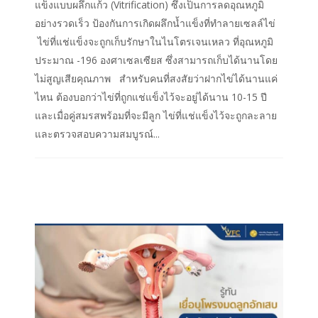
แข็งแบบผลึกแก้ว (Vitrification) ซึ่งเป็นการลดอุณหภูมิ
อย่างรวดเร็ว ป้องกันการเกิดผลึกน้ำแข็งที่ทำลายเซลล์ไข่
ไข่ที่แช่แข็งจะถูกเก็บรักษาในไนโตรเจนเหลว ที่อุณหภูมิ
ประมาณ -196 องศาเซลเซียส ซึ่งสามารถเก็บได้นานโดย
ไม่สูญเสียคุณภาพ สำหรับคนที่สงสัยว่าฝากไข่ได้นานแค่
ไหน ต้องบอกว่าไข่ที่ถูกแช่แข็งไว้จะอยู่ได้นาน 10-15 ปี
และเมื่อคู่สมรสพร้อมที่จะมีลูก ไข่ที่แช่แข็งไว้จะถูกละลาย
และตรวจสอบความสมบูรณ์...