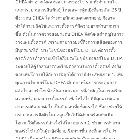
DHEA ต่ำ อาจส่งผลต่อสุขภาพของไข่ รวมทั้งจำนวนไข่
และกระบวนการสืบพันธุ์ โดยเฉพาะผู้หญิงที่อายุเกิน 35 ปี
ซึ่งระดับ DHEA ในร่างกายมักจะลดลงตามอายุ จึงอาจ
ทำให้การผลิตไข่และการตั้งครรภ์มีความยากลำบากมาก
ขึ้น ดังนั้นการตรวจสอบระดับ DHEA จึงส่งผลสำคัญในการ
วางแผนตั้งครรภ์ เพราะสามารถบ่งชี้ถึงความเสี่ยงของการ
มีบุตรยากได้ ประโยชน์ของฮอร์โมน DHEA ต่อการตั้ง
ครรภ์ การทำความเข้าใจถึงประโยชน์ของฮอร์โมน DEHA
จะช่วยให้คู่รักสามารถเตรียมตัวสำหรับการตั้งครรภ์ ทั้งยัง
ช่วยเพิ่มโอกาสให้กับการมีลูกได้อย่างมีประสิทธิภาพ 1. เพิ่ม
คุณภาพไข่ ฮอร์โมน DHEA มีบทบาทในการกระตุ้นการ
ผลิตไข่จากรังไข่ ซึ่งเป็นกระบวนการที่สำคัญในการเตรียม
ความพร้อมก่อนการตั้งครรภ์ เพื่อให้ได้ไข่ที่มีคุณภาพและ
สามารถพัฒนาต่อไปเป็นตัวอ่อนที่แข็งแรงได้ ซึ่งจะช่วยให้
กระบวนการฝังตัวในมดลูกเป็นไปได้ง่าย พร้อมกับเพิ่ม
โอกาสให้ตั้งครรภ์สำเร็จได้ในรอบแรก 2. ช่วยการทำงาน
ของรังไข่ แม้ในผู้หญิงที่อายุเริ่มมากขึ้น ดังที่กล่าวไปว่า
DHEA เป็นฮอร์โมนที่มีบทบาทสำคัญในการกระตุ้นการ