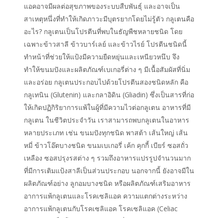
แอคอาจมีผลต่อสุขภาพของระบบสืบพันธุ์ และอาจเป็น
สาเหตุหนึ่งที่ทำให้เกิดภาวะมีบุตรยากโดยไม่รู้ตัว กลูเตนคือ
อะไร? กลูเตนเป็นโปรตีนที่พบในธัญพืชหลายชนิด โดย
เฉพาะข้าวสาลี ข้าวบาร์เลย์ และข้าวไรย์ โปรตีนชนิดนี้
ทำหน้าที่ช่วยให้แป้งมีความยืดหยุ่นและเหนียวหนึบ จึง
ทำให้ขนมปังและผลิตภัณฑ์เบเกอรี่ต่าง ๆ มีเนื้อสัมผัสที่นิ่ม
และอร่อย กลูเตนประกอบไปด้วยโปรตีนสองชนิดหลัก คือ
กลูเทนิน (Glutenin) และกลาอิดิน (Gliadin) ซึ่งเป็นสารที่ก่อ
ให้เกิดปฏิกิริยาการแพ้ในผู้ที่มีความไวต่อกลูเตน อาหารที่มี
กลูเตน ในชีวิตประจำวัน เราสามารถพบกลูเตนในอาหาร
หลายประเภท เช่น ขนมปังทุกชนิด พาสต้า เส้นใหญ่ เส้น
หมี่ ข้าวโอ๊ตบางชนิด ขนมเบเกอรี่ เค้ก คุกกี้ เบียร์ ซอสถั่ว
เหลือง ซอสปรุงรสต่าง ๆ รวมถึงอาหารแปรรูปจำนวนมาก
ที่มีการเติมแป้งสาลีเป็นส่วนประกอบ นอกจากนี้ ยังอาจมีใน
ผลิตภัณฑ์อย่าง ลูกอมบางชนิด หรือผลิตภัณฑ์เสริมอาหาร
อาการแพ้กลูเตนและโรคเซลิแอค ความแตกต่างระหว่าง
อาการแพ้กลูเตนกับโรคเซลิแอค โรคเซลิแอค (Celiac