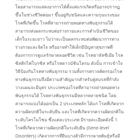
โดยสามารถแสดงอาการได้ตั้งแต่แรกเกิดหรืออาจปรากฏ
ขึ้นในช่วงชีวิตต่อมา ขึ้นอยู่กับชนิดและความรุนแรงของ
โรคที่เกิดขึ้น โรคที่สามารถถ่ายทอดทางพันธุกรรมได้
สามารถส่งผลกระทบต่อร่างกายและการดำเนินชีวิตของ
เด็กในระยะยาว ไม่ว่าจะเป็นผลกระทบต่อพัฒนาการทาง
ร่างกายและจิตใจ หรืออาจทำให้เด็กมีปัญหาสุขภาพที่
ต้องการการดูแลรักษาตลอดชีวิต เช่น โรคธาลัสซีเมีย โรค
ซิสติกไฟโบรซิส หรือโรคดาวน์ซินโดรม ดังนั้น การเข้าใจ
วิธีป้องกันโรคทางพันธุกรรม รวมทั้งการตรวจคัดกรองโรค
ทางพันธุกรรมจึงมีความสำคัญมากสำหรับคู่สมรสที่กำลัง
วางแผนจะมีบุตร ประเภทของโรคที่สามารถถ่ายทอดทาง
พันธุกรรมได้ โรคทางพันธุกรรมมีหลากหลายชนิด โดย
สามารถแบ่งได้ออกเป็น 2 ประเภทหลัก ได้แก่ โรคที่เกิดจาก
ความผิดปกติในระดับยีน และโรคที่เกิดจากความผิดปกติใน
ระดับโครโมโซม ซึ่งแต่ละประเภท มีรายละเอียดดังนี้ 1.
โรคที่เกิดจากความผิดปกติในระดับยีน (Gene-level
Disorders) เกิดจากการที่ยีนบางตัวมีการกลายพันธุ์หรือมี