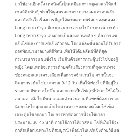
มาใช้งานอีกครั้ง เทคนิคนี้เป็นเหมือนการหยุดเวลาให้แก่
เซลล์สืบพันธุ์ ช่วยให้คู่สมรสสามารถวางแผนครอบครัว
และตัดสินใจเรื่องการมีลูกได้ตามความพร้อมของตนเอง
Long-term Cryo มีกระบวนการอย่างไร? กระบวนการทำ
Long-term Cryo แบ่งออกเป็นสองส่วนหลัก ๆ คือ การแช่
แข็งไข่และการแช่แข็งตัวอ่อน โดยแต่ละขั้นตอนได้รับการ
ออกพัฒนามาอย่างพิถีพิถัน เพื่อให้ได้ผลลัพธ์ที่ดีที่สุด
กระบวนการแช่แข็งไข่ เริ่มต้นด้วยการกระตุ้นรังไข่ของผู้
หญิง โดยแพทย์จะตรวจด้วยคลื่นเสียงความถี่สูงผ่านทาง
ช่องคลอดและเจาะเลือดเพื่อตรวจจำนวนไข่ จากนั้นจะ
ฉีดยากระตุ้นไข่ประมาณ 9-12 วัน เพื่อให้ฟองไข่ที่มีอยู่ใน
ร่างกาย มีขนาดโตขึ้น และกลายเป็นไข่สุกที่นำมาใช้ได้ใน
อนาคต เมื่อไข่มีขนาดและจำนวนตามที่แพทย์ต้องการ จะ
ฉีดยาให้ไข่สุกและเก็บไข่ผ่านทางช่องคลอดโดยใช้เข็ม
เจาะดูดไข่ออกมา โดยการทำหัตถการนี้จะใช้เวลา
ประมาณ 30-45 นาที ภายใต้การให้ยาสลบ ไข่ที่เก็บได้จะ
ถูกคัดเลือกเฉพาะไข่ที่สมบูรณ์ เพื่อนำไปแช่แข็งด้วยวิธีแช่