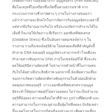
เสียต่อการสร้างอสุจิอย่างไร? อนุมูลอิสระ (Free Radicals)
คือโมเลกุลที่ไม่เสถียรซึ่งเกิดขึ้นตามธรรมชาติ จาก
กระบวนการทางชีวภาพต่าง ๆ ภายในร่างกายของเรา
แม้ว่าร่างกายจะมีกลไกในการจัดการกับอนุมูลอิสระเหล่านี้
แต่หากมีปริมาณมากเกินไป หรือระบบจัดการทำงานได้ไม่
เต็มที่ ก็จะก่อให้เกิดภาวะที่เรียกว่า ออกซิเดทีฟสเตรส
(Oxidative Stress) ซึ่งเป็นอันตรายต่อเซลล์ต่าง ๆ ใน
ร่างกาย รวมถึงเซลล์อสุจิด้วย โดยส่งผลเสียที่สำคัญดังนี้
ทำลาย DNA ของอสุจิ อนุมูลอิสระสามารถเข้าโจมตีและ
ทำลายสารพันธุกรรม DNA ภายในเซลล์อสุจิได้ ซึ่งจะส่ง
ผลให้อสุจิมีความผิดปกติ ไม่สามารถทำหน้าที่ในการผสม
กับไข่ได้อย่างมีประสิทธิภาพ นอกจากนี้ ยังเพิ่มความเสี่ยง
ของการเกิดความผิดปกติทางพันธุกรรมในตัวอ่อนอีกด้วย
ลดคุณภาพของอสุจิ ภาวะออกซิเดทีฟสเตรสจากอนุมูล
อิสระทำให้คุณภาพอสุจิโดยรวมลดลง ไม่ว่าจะเป็นจำนวน
อสุจิที่น้อยลง ความเคลื่อนไหวที่ช้าลง รูปร่างที่ผิดปกติ และ
ความสามารถในการทะลุผ่านเยื่อหุ้มไข่ที่ลดลง ปัจจัยเหล่า
นี้จะลดโอกาสในการปฏิสนธิลงอย่างมาก เพิ่มความเสี่ยง