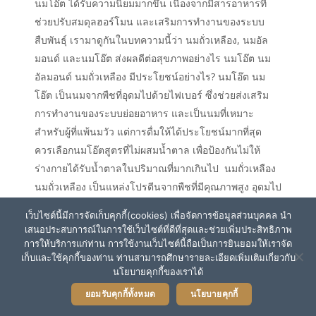
นมโอ๊ต ได้รับความนิยมมากขึ้น เนื่องจากมีสารอาหารที่
ช่วยปรับสมดุลฮอร์โมน และเสริมการทำงานของระบบ
สืบพันธุ์ เรามาดูกันในบทความนี้ว่า นมถั่วเหลือง, นมอัล
มอนด์ และนมโอ๊ต ส่งผลดีต่อสุขภาพอย่างไร นมโอ๊ต นม
อัลมอนด์ นมถั่วเหลือง มีประโยชน์อย่างไร? นมโอ๊ต นม
โอ๊ต เป็นนมจากพืชที่อุดมไปด้วยไฟเบอร์ ซึ่งช่วยส่งเสริม
การทำงานของระบบย่อยอาหาร และเป็นนมที่เหมาะ
สำหรับผู้ที่แพ้นมวัว แต่การดื่มให้ได้ประโยชน์มากที่สุด
ควรเลือกนมโอ๊ตสูตรที่ไม่ผสมน้ำตาล เพื่อป้องกันไม่ให้
ร่างกายได้รับน้ำตาลในปริมาณที่มากเกินไป นมถั่วเหลือง
นมถั่วเหลือง เป็นแหล่งโปรตีนจากพืชที่มีคุณภาพสูง อุดมไป
ด้วยไฟโตเอสโตรเจน ซึ่งเป็นสารที่มีลักษณะคล้ายกับ
เว็บไซต์นี้มีการจัดเก็บคุกกี้(cookies) เพื่อจัดการข้อมูลส่วนบุคคล นำ
ฮอร์โมนเอสโตรเจนในร่างกายมนุษย์ การบริโภคไฟโตเอส
เสนอประสบการณ์ในการใช้เว็บไซต์ที่ดีที่สุดและช่วยเพิ่มประสิทธิภาพ
โตรเจนจากนมถั่วเหลือง อาจมีส่วนช่วยในการบรรเทากลุ่ม
การให้บริการแก่ท่าน การใช้งานเว็บไซต์นี้ถือเป็นการยินยอมให้เราจัด
เก็บและใช้คุกกี้ของท่าน ท่านสามารถศึกษารายละเอียดเพิ่มเติมเกี่ยวกับ
อาการก่อนมีประจำเดือน (PMS) นมอัลมอนด์ นมอัลมอนด์
นโยบายคุกกี้ของเราได้
เป็นหนึ่งในทางเลือกยอดนิยมสำหรับผู้ที่ต้องการดื่มนมที่
ยอมรับคุกกี้ทั้งหมด
นโยบายคุกกี้
ไม่มีแล็กโทส และเหมาะสำหรับการดูแลสุขภาพโดยรวม
โดยนมอัลมอนด์อุดมไปด้วยวิตามิน E ซึ่งเป็นสารต้าน