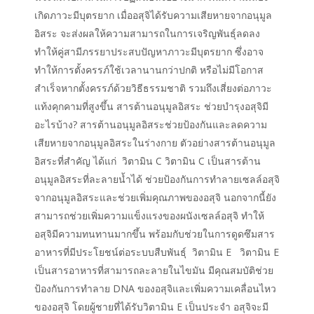
เกิดภาวะมีบุตรยาก เมื่ออสุจิได้รับความเสียหายจากอนุมูล
อิสระ จะส่งผลให้ความสามารถในการเจริญพันธุ์ลดลง
ทำให้คู่สามีภรรยาประสบปัญหาภาวะมีบุตรยาก ซึ่งอาจ
ทำให้การตั้งครรภ์ใช้เวลานานกว่าปกติ หรือไม่มีโอกาส
สำเร็จหากตั้งครรภ์ด้วยวิธีธรรมชาติ รวมถึงเสี่ยงต่อภาวะ
แท้งคุกคามที่สูงขึ้น สารต้านอนุมูลอิสระ ช่วยบำรุงอสุจิมี
อะไรบ้าง? สารต้านอนุมูลอิสระช่วยป้องกันและลดความ
เสียหายจากอนุมูลอิสระในร่างกาย ตัวอย่างสารต้านอนุมูล
อิสระที่สำคัญ ได้แก่ วิตามิน C วิตามิน C เป็นสารต้าน
อนุมูลอิสระที่ละลายน้ำได้ ช่วยป้องกันการทำลายเซลล์อสุจิ
จากอนุมูลอิสระและช่วยเพิ่มคุณภาพของอสุจิ นอกจากนี้ยัง
สามารถช่วยเพิ่มความแข็งแรงของผนังเซลล์อสุจิ ทำให้
อสุจิมีความทนทานมากขึ้น พร้อมกับช่วยในการดูดซึมสาร
อาหารที่มีประโยชน์ต่อระบบสืบพันธุ์ วิตามิน E วิตามิน E
เป็นสารอาหารที่สามารถละลายในไขมัน มีคุณสมบัติช่วย
ป้องกันการทำลาย DNA ของอสุจิและเพิ่มความเคลื่อนไหว
ของอสุจิ โดยผู้ชายที่ได้รับวิตามิน E เป็นประจำ อสุจิจะมี