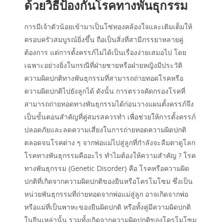
ด้วยวิธีป้องกันโรคทางพันธุกรรม
การมีเจ้าตัวน้อยเข้ามาเป็นโซ่ทองคล้องใจและเติมเต็มให้
ครอบครัวสมบูรณ์ยิ่งขึ้น ถือเป็นสิ่งที่สามีภรรยาหลายคู่
ต้องการ แต่การตั้งครรภ์ไม่ได้เป็นเรื่องง่ายเสมอไป โดย
เฉพาะอย่างยิ่งในกรณีที่ฝ่ายชายหรือฝ่ายหญิงมีประวัติ
ความผิดปกติทางพันธุกรรมที่สามารถถ่ายทอดโรคหรือ
ความผิดปกติไปยังลูกได้ ดังนั้น การตรวจคัดกรองโรคที่
สามารถถ่ายทอดทางพันธุกรรมได้ก่อนวางแผนตั้งครรภ์จึง
เป็นขั้นตอนสำคัญที่คู่สมรสควรทำ เพื่อช่วยให้การตั้งครรภ์
ปลอดภัยและลดความเสี่ยงในการถ่ายทอดความผิดปกติ
ตลอดจนโรคต่าง ๆ จากพ่อแม่ไปสู่ลูกที่กำลังจะลืมตาดูโลก
โรคทางพันธุกรรมคืออะไร ทำไมต้องให้ความสำคัญ ? โรค
ทางพันธุกรรม (Genetic Disorder) คือ โรคหรือความผิด
ปกติที่เกิดจากความผิดปกติของยีนหรือโครโมโซม ซึ่งเป็น
หน่วยพันธุกรรมที่ถ่ายทอดจากพ่อแม่สู่ลูก อาจเกิดจากพ่อ
หรือแม่ที่เป็นพาหะของยีนผิดปกติ หรือทั้งคู่มีความผิดปกติ
ในยีนเหล่านั้น รวมทั้งเกิดจากความผิดปกติของโครโมโซม