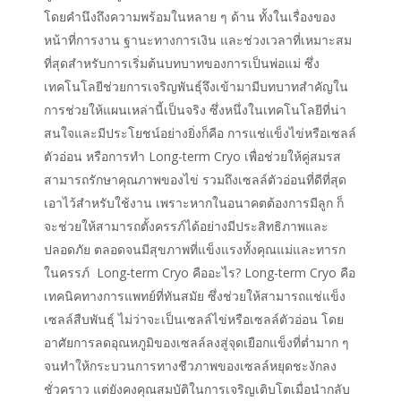
โดยคำนึงถึงความพร้อมในหลาย ๆ ด้าน ทั้งในเรื่องของ
หน้าที่การงาน ฐานะทางการเงิน และช่วงเวลาที่เหมาะสม
ที่สุดสำหรับการเริ่มต้นบทบาทของการเป็นพ่อแม่ ซึ่ง
เทคโนโลยีช่วยการเจริญพันธุ์จึงเข้ามามีบทบาทสำคัญใน
การช่วยให้แผนเหล่านี้เป็นจริง ซึ่งหนึ่งในเทคโนโลยีที่น่า
สนใจและมีประโยชน์อย่างยิ่งก็คือ การแช่แข็งไข่หรือเซลล์
ตัวอ่อน หรือการทำ Long-term Cryo เพื่อช่วยให้คู่สมรส
สามารถรักษาคุณภาพของไข่ รวมถึงเซลล์ตัวอ่อนที่ดีที่สุด
เอาไว้สำหรับใช้งาน เพราะหากในอนาคตต้องการมีลูก ก็
จะช่วยให้สามารถตั้งครรภ์ได้อย่างมีประสิทธิภาพและ
ปลอดภัย ตลอดจนมีสุขภาพที่แข็งแรงทั้งคุณแม่และทารก
ในครรภ์ Long-term Cryo คืออะไร? Long-term Cryo คือ
เทคนิคทางการแพทย์ที่ทันสมัย ซึ่งช่วยให้สามารถแช่แข็ง
เซลล์สืบพันธุ์ ไม่ว่าจะเป็นเซลล์ไข่หรือเซลล์ตัวอ่อน โดย
อาศัยการลดอุณหภูมิของเซลล์ลงสู่จุดเยือกแข็งที่ต่ำมาก ๆ
จนทำให้กระบวนการทางชีวภาพของเซลล์หยุดชะงักลง
ชั่วคราว แต่ยังคงคุณสมบัติในการเจริญเติบโตเมื่อนำกลับ