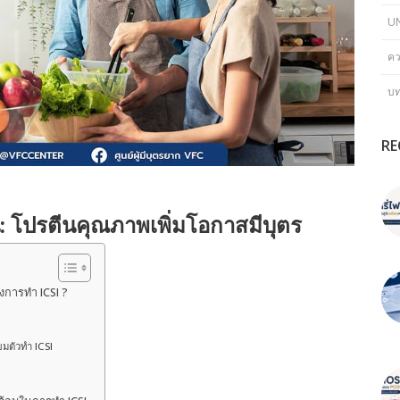
U
คว
บ
RE
: โปรตีนคุณภาพเพิ่มโอกาสมีบุตร
งการทำ ICSI ?
มตัวทำ ICSI