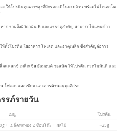
วเหลือง ให้โปรตีนคุณภาพสูงที่มีกรดอะมิโนครบถ้วน พร้อมไฟโตเอสโต
์
ยอาหาร รวมถึงมีวิตามิน B และแร่ธาตุสำคัญ สามารถใช้แทนข้าว
ิคพี ให้ทั้งโปรตีน ใยอาหาร โฟเลต และธาตุเหล็ก ซึ่งสำคัญต่อการ
มล็ดแฟลกซ์ เมล็ดเซีย อัลมอนด์ วอลนัต ให้โปรตีน กรดไขมันดี และ
ตีน โฟเลต แคลเซียม และสารต้านอนุมูลอิสระ
ครรภ์รายวัน
เมนู
โปรตีน
 100g + เมล็ดฟักทอง 2 ช้อนโต๊ะ + ผลไม้
~25g