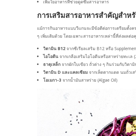
เพิ่มใยอาหารที่ช่วยดูดซึมสารอาหาร
การเสริมสารอาหารสำคัญสำหรับ
แม้การกินอาหารแบบวีแกนจะมีข้อดีต่อการเตรียมตั้งครร
ๆ เพิ่มเติมด้วย โดยเฉพาะสารอาหารเหล่านี้ที่ส่งผล
วิตามิน B12
จากซีเรียลเสริม B12 หรือ Supplement
ไอโอดีน
จากเกลือเสริมไอโอดีนหรือสาหร่ายทะเล (
ธาตุเหล็ก
จากผักใบเขียว ถั่วต่าง ๆ กินร่วมกับวิตาม
วิตามิน D และแคลเซียม
จากเห็ดตากแดด นมถั่วเส
โอเมกา-3
จากน้ำมันสาหร่าย (Algae Oil)