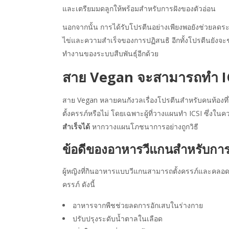
และเตรียมมดลูกให้พร้อมสำหรับการฝังของตัวอ่อน
นอกจากนั้น การได้รับโปรตีนอย่างเพียงพอยังช่วยลดระด
ไข่และความสำเร็จของการปฏิสนธิ อีกทั้งโปรตีนยังจะ
ทำงานของระบบสืบพันธุ์อีกด้วย
สาย Vegan จะสามารถทำ ICS
สาย Vegan หลายคนกังวลเรื่องโปรตีนสำหรับคนท้องที่
ตั้งครรภ์หรือไม่ โดยเฉพาะผู้ที่วางแผนทำ ICSI ซึ่งในค
สำเร็จได้
หากวางแผนโภชนาการอย่างถูกวิธี
ข้อดีของอาหารวีแกนสำหรับการเ
ผู้หญิงที่กินอาหารแบบวีแกนสามารถตั้งครรภ์และคลอดล
ครรภ์ ดังนี้
อาหารจากพืชช่วยลดการอักเสบในร่างกาย
ปรับปรุงระดับน้ำตาลในเลือด