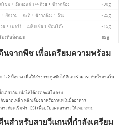
 ผักโขม + อัลมอนด์ 1/4 ถ้วย + ข้าวกล้อง
~30g
ย + ผักรวม + กะทิ + ข้าวกล้อง 1 ถ้วย
~25g
ถ้วย + เบอร์รี + เมล็ดเซีย 1 ช้อนโต๊ะ
~15g
โปรตีนทั้งหมด
95g
ีนจากพืช เพื่อเตรียมความพร้อม
ะ 1-2 มื้อว่าง เพื่อให้ร่างกายดูดซึมได้ดีและรักษาระดับน้ำตาลใน
ื้อเดียวกัน เพื่อให้ได้กรดอะมิโนครบ
วมกับธาตุเหล็ก หลีกเลี่ยงชาหรือกาแฟในมื้ออาหาร
ารก่อนเริ่มทำ ICSI เพื่อปรับแผนอาหารให้เหมาะสม
ตีนสำหรับสายวีแกนที่กำลังเตรียม