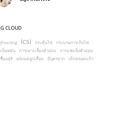
G CLOUD
icsi
gfreezing
กระตุ้นไข่
กระบวนการเก็บไข่
เป็นหมัน
การเพาะเลี้ยงตัวอ่อน
การแช่แข็งตัวอ่อน
ชื้ออสุจิ
ผนังมดลูกเสื่อม
มีบุตรยาก
เด็กหลอดแก้ว