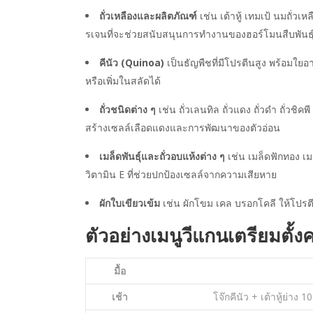
ถั่วเหลืองและผลิตภัณฑ์
เช่น เต้าหู้ เทมเป้ นมถั่
รเจนที่จะช่วยสนับสนุนการทำงานของฮอร์โมนสืบพันธุ
คีนัว (Quinoa)
เป็นธัญพืชที่มีโปรตีนสูง พร้อมใ
หรือเพิ่มในสลัดได้
ถั่วชนิดต่าง ๆ
เช่น ถั่วเลนทิล ถั่วแดง ถั่วดำ ถั่วช
สร้างเซลล์เลือดแดงและการพัฒนาของตัวอ่อน
เมล็ดพันธุ์และถั่วอบแห้งต่าง ๆ
เช่น เมล็ดฟักทอง เ
วิตามิน E ที่ช่วยปกป้องเซลล์จากความเสียหาย
ผักใบเขียวเข้ม
เช่น ผักโขม เคล บรอกโคลี ให้โปร
ตัวอย่างเมนูวีแกนเตรียมตั้ง
มื้อ
เช้า
โจ๊กคีนัว + เต้าหู้ย่าง