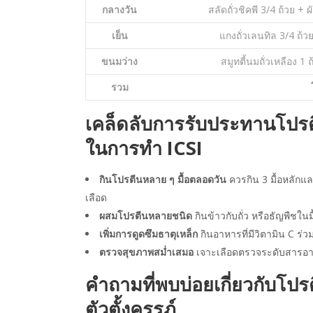
กลางวัน
สลัดถั่วชิคพี 3/4 ถ้วย +
เย็น
แกงถั่วเลนทิล 3/4 ถ้ว
ขนมว่าง
สมูทตี้นมถั่วเหลือง 1 
รวม
เคล็ดลับการรับประทานโปรต
ในการทำ ICSI
กินโปรตีนหลาย ๆ มื้อตลอดวัน
ควรกิน 3 มื้อหลักแล
เลือด
ผสมโปรตีนหลายชนิด
กินข้าวกับถั่ว หรือธัญพืชในม
เพิ่มการดูดซึมธาตุเหล็ก
กินอาหารที่มีวิตามิน C ร่
ตรวจสุขภาพสม่ำเสมอ
เจาะเลือดตรวจระดับสารอาห
คำถามที่พบบ่อยเกี่ยวกับโปร
ตัวตั้งครรภ์