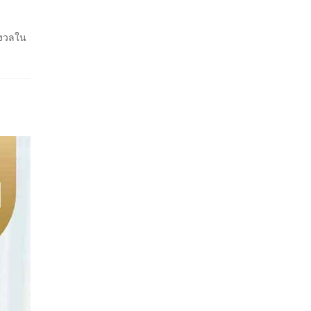
ังวลใน