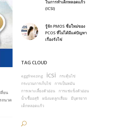
ในการทำเด็กหลอดแก้ว
(ICSI)
รู้จัก PMOS ชื่อใหม่ของ
PCOS ที่ไม่ได้มีแค่ปัญหา
เรื่องรังไข่
TAG CLOUD
icsi
eggfreezing
กระตุ้นไข่
กระบวนการเก็บไข่
การเป็นหมัน
การเพาะเลี้ยงตัวอ่อน
การแช่แข็งตัวอ่อน
ลี่ยน
น้ำเชื้ออสุจิ
ผนังมดลูกเสื่อม
มีบุตรยาก
มารถนวด
เด็กหลอดแก้ว