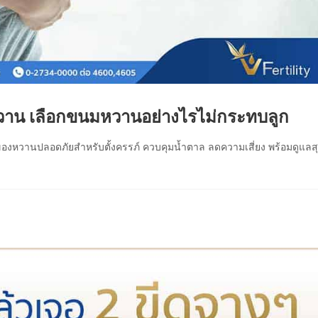
าน เลือกขนมหวานอย่างไรไม่กระทบลูก
วานปลอดภัยสำหรับตั้งครรภ์ ควบคุมน้ำตาล ลดความเสี่ยง พร้อมดูแลส