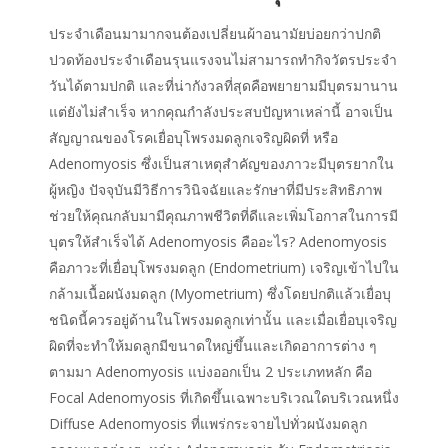
ประจำเดือนมามากจนต้องเปลี่ยนผ้าอนามัยบ่อยกว่าปกติ
ปวดท้องประจำเดือนรุนแรงจนไม่สามารถทำกิจวัตรประจำ
วันได้ตามปกติ และที่น่ากังวลที่สุดคือพยายามมีบุตรมานาน
แต่ยังไม่สำเร็จ หากคุณกำลังประสบปัญหาเหล่านี้ อาจเป็น
สัญญาณของโรคเยื่อบุโพรงมดลูกเจริญผิดที่ หรือ
Adenomyosis ซึ่งเป็นสาเหตุสำคัญของภาวะมีบุตรยากใน
ผู้หญิง ปัจจุบันมีวิธีการวินิจฉัยและรักษาที่มีประสิทธิภาพ
ช่วยให้คุณกลับมามีคุณภาพชีวิตที่ดีและเพิ่มโอกาสในการมี
บุตรให้สำเร็จได้ Adenomyosis คืออะไร? Adenomyosis
คือภาวะที่เยื่อบุโพรงมดลูก (Endometrium) เจริญเข้าไปใน
กล้ามเนื้อผนังมดลูก (Myometrium) ซึ่งโดยปกติแล้วเยื่อบุ
ชนิดนี้ควรอยู่ด้านในโพรงมดลูกเท่านั้น และเมื่อเยื่อบุเจริญ
ผิดที่จะทำให้มดลูกมีขนาดใหญ่ขึ้นและเกิดอาการต่าง ๆ
ตามมา Adenomyosis แบ่งออกเป็น 2 ประเภทหลัก คือ
Focal Adenomyosis ที่เกิดขึ้นเฉพาะบริเวณใดบริเวณหนึ่ง
Diffuse Adenomyosis ที่แพร่กระจายไปทั่วผนังมดลูก