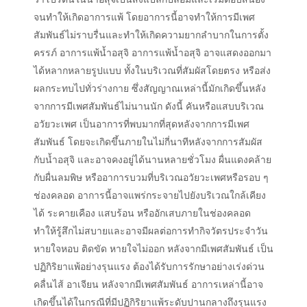
จนทำให้เกิดอาการแพ้ โดยอาการนี้อาจทำให้การมีเพศ
สัมพันธ์ไม่ราบรื่นและทำให้เกิดความยากลำบากในการตั้ง
ครรภ์ อาการแพ้น้ำอสุจิ อาการแพ้น้ำอสุจิ อาจแสดงออกมา
ได้หลากหลายรูปแบบ ทั้งในบริเวณที่สัมผัสโดยตรง หรือส่ง
ผลกระทบไปทั่วร่างกาย ซึ่งสัญญาณเหล่านี้มักเกิดขึ้นหลัง
จากการมีเพศสัมพันธ์ไม่นานนัก ดังนี้ คันหรือแสบบริเวณ
อวัยวะเพศ เป็นอาการที่พบมากที่สุดหลังจากการมีเพศ
สัมพันธ์ โดยจะเกิดขึ้นภายในไม่กี่นาทีหลังจากการสัมผัส
กับน้ำอสุจิ และอาจคงอยู่ได้นานหลายชั่วโมง ผื่นแดงคล้าย
กับผื่นลมพิษ หรืออาการบวมที่บริเวณอวัยวะเพศหรือรอบ ๆ
ช่องคลอด อาการนี้อาจแพร่กระจายไปยังบริเวณใกล้เคียง
ได้ ระคายเคือง แสบร้อน หรืออักเสบภายในช่องคลอด
ทำให้รู้สึกไม่สบายและอาจมีผลต่อการทำกิจวัตรประจำวัน
หายใจหอบ ติดขัด หายใจไม่ออก หลังจากมีเพศสัมพันธ์ เป็น
ปฏิกิริยาแพ้อย่างรุนแรง ต้องได้รับการรักษาอย่างเร่งด่วน
คลื่นไส้ อาเจียน หลังจากมีเพศสัมพันธ์ อาการเหล่านี้อาจ
เกิดขึ้นได้ในกรณีที่มีปฏิกิริยาแพ้ระดับปานกลางถึงรุนแรง