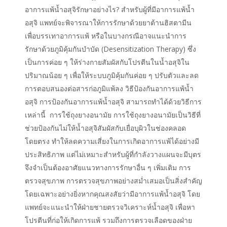
อาการแพ้น้ำอสุจิรักษาอย่างไร? สำหรับผู้ที่มีอาการแพ้น้ำ
อสุจิ แพทย์จะพิจารณาให้การรักษาด้วยยาต้านฮิสตามีน
เพื่อบรรเทาอาการแพ้ หรือในบางกรณีอาจแนะนำการ
รักษาด้วยภูมิคุ้มกันบำบัด (Desensitization Therapy) ซึ่ง
เป็นการค่อย ๆ ให้ร่างกายสัมผัสกับโปรตีนในน้ำอสุจิใน
ปริมาณน้อย ๆ เพื่อให้ระบบภูมิคุ้มกันค่อย ๆ ปรับตัวและลด
การตอบสนองต่อสารก่อภูมิแพ้ลง วิธีป้องกันอาการแพ้น้ำ
อสุจิ การป้องกันอาการแพ้น้ำอสุจิ สามารถทำได้ด้วยวิธีการ
เหล่านี้ การใช้ถุงยางอนามัย การใช้ถุงยางอนามัยเป็นวิธีที่
ช่วยป้องกันไม่ให้น้ำอสุจิสัมผัสกับเยื่อบุผิวในช่องคลอด
โดยตรง ทำให้ลดความเสี่ยงในการเกิดอาการแพ้ได้อย่างมี
ประสิทธิภาพ แต่ไม่เหมาะสำหรับผู้ที่กำลังวางแผนจะมีบุตร
จึงจำเป็นต้องอาศัยแนวทางการรักษาอื่น ๆ เพิ่มเติม การ
ตรวจสุขภาพ การตรวจสุขภาพอย่างสม่ำเสมอเป็นสิ่งสำคัญ
โดยเฉพาะอย่างยิ่งหากคุณสงสัยว่ามีอาการแพ้น้ำอสุจิ โดย
แพทย์จะแนะนำให้ฝ่ายชายตรวจวิเคราะห์น้ำอสุจิ เพื่อหา
โปรตีนที่ก่อให้เกิดการแพ้ รวมถึงการตรวจเลือดของฝ่าย