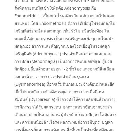
ความแตกต่างระหว่าง Adenomyosis กับ Endometriosis
สิ่งที่หลายคนมักเข้าใจผิดคือ Adenomyosis กับ
Endometriosis เป็นกลุ่มโรคเดียวกัน แต่กระจายไปคนละ
ตำแหน่ง โดย Endometriosis คือการที่เยื่อบุโพรงมดลูกไป
เจริญที่อวัยวะอื่นนอกมดลูก เช่น รังไข่ หรือช่องท้อง ใน
ขณะที่ Adenomyosis เป็นการเจริญของเยื่อบุภายในผนัง
มดลูกเอง อาการและสัญญาณของโรคเยื่อบุโพรงมดลูก
เจริญผิดที่ (Adenomyosis) ประจำเดือนมามากและนาน
กว่าปกติ (Menorrhagia) เป็นอาการที่พบบ่อยที่สุด ผู้ป่วย
มักต้องเปลี่ยนผ้าอนามัยทุก 1-2 ชั่วโมง และอาจมีลิ่มเลือด
ออกมาด้วย อาการปวดประจำเดือนรุนแรง
(Dysmenorrhea) ที่อาจเริ่มต้นก่อนประจำเดือนมาและยืด
เยื้อไปจนหลังประจำเดือนหยุด อาการปวดเมื่อมีเพศ
สัมพันธ์ (Dyspareunia) ซึ่งอาจทำให้ความสัมพันธ์ระหว่าง
สามีภรรยาได้รับผลกระทบ อาการแทรกซ้อนจากประจำ
เดือนมามากเป็นเวลานาน ผู้ป่วยมักประสบปัญหาโลหิตจาง
และความเหนื่อยล้าเรื้อรัง ผลกระทบต่อการมีบุตร: ปัญหา
การตั้งครรภ์และการแท้งบุตร สิ่งที่น่าเป็นห่วงที่สุดคือผลก