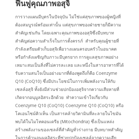
ฟื้นฟูคุณภาพอสุจิ
การวางแผนมีบุตรในปัจจุบัน ไม่ใช่แค่สุขภาพของผู้หญิงที่
ต้องสมบูรณ์พร้อมเท่านั้น แต่สุขภาพของฝ่ายชายก็มีความ
สำคัญเช่นกัน โดยเฉพาะคุณภาพของอสุจิซึ่งมีบทบาท
สำคัญต่อความสำเร็จในการตั้งครรภ์ สำหรับคุณผู้ชายที่
กำลังเตรียมตัวเก็บอสุจิเพื่อวางแผนครอบครัวในอนาคต
หรือกำลังเผชิญกับภาวะมีบุตรยาก การดูแลสุขภาพอย่าง
เหมาะสมเป็นสิ่งที่ไม่ควรละเลย และหนึ่งในสารอาหารที่ได้
รับความสนใจเป็นอย่างมากที่ต้องพูดถึงก็คือ Coenzyme
Q10 (CoQ10) ซึ่งมีประโยชน์ในการเพิ่มพลังงานให้กับ
เซลล์อสุจิ ทั้งยังมีส่วนช่วยปกป้องอสุจิจากความเสียหายที่
เกิดจากอนุมูลอิสระอีกด้วย ทำความเข้าใจเกี่ยวกับ
Coenzyme Q10 (CoQ10) Coenzyme Q10 (CoQ10) หรือ
โคเอนไซม์คิวเท็น เป็นสารคล้ายวิตามินที่ละลายในไขมัน
พบได้ในไมโทคอนเดรีย (Mitochondria) ซึ่งเป็นแหล่ง
สร้างพลังงานของเซลล์ที่สำคัญทั่วร่างกาย มีบทบาทสำคัญ
ในการต้านอนุมูลอิสระที่ช่วยปกป้องเซลล์จากความเสีย