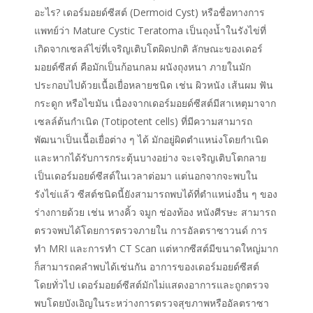
อะไร? เดอร์มอยด์ซีสต์ (Dermoid Cyst) หรือชื่อทางการ
แพทย์ว่า Mature Cystic Teratoma เป็นถุงน้ำในรังไข่ที่
เกิดจากเซลล์ไข่ที่เจริญเติบโตผิดปกติ ลักษณะของเดอร์
มอยด์ซีสต์ คือมักเป็นก้อนกลม ผนังถุงหนา ภายในมัก
ประกอบไปด้วยเนื้อเยื่อหลายชนิด เช่น ผิวหนัง เส้นผม ฟัน
กระดูก หรือไขมัน เนื่องจากเดอร์มอยด์ซีสต์มีสาเหตุมาจาก
เซลล์ต้นกำเนิด (Totipotent cells) ที่มีความสามารถ
พัฒนาเป็นเนื้อเยื่อต่าง ๆ ได้ มักอยู่ผิดตำแหน่งโดยกำเนิด
และหากได้รับการกระตุ้นบางอย่าง จะเจริญเติบโตกลาย
เป็นเดอร์มอยด์ซีสต์ในเวลาต่อมา แต่นอกจากจะพบใน
รังไข่แล้ว ซีสต์ชนิดนี้ยังสามารถพบได้ที่ตำแหน่งอื่น ๆ ของ
ร่างกายด้วย เช่น หางคิ้ว จมูก ช่องท้อง หนังศีรษะ สามารถ
ตรวจพบได้โดยการตรวจภายใน การอัลตราซาวนด์ การ
ทำ MRI และการทำ CT Scan แต่หากซีสต์มีขนาดใหญ่มาก
ก็สามารถคลำพบได้เช่นกัน อาการของเดอร์มอยด์ซีสต์
โดยทั่วไป เดอร์มอยด์ซีสต์มักไม่แสดงอาการและถูกตรวจ
พบโดยบังเอิญในระหว่างการตรวจสุขภาพหรืออัลตราซา