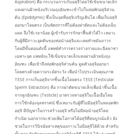
Aspiration) คือ กระบวนการเก็บอสุจิโดยใช้เข็มขนาดเล็ก
แทงผ่านผิวหนังบริเวณถุงอัณฑะเข้าไปในท่อพักอสุจิส่วน
ต้น (Epididymis) ซึ่งเป็นจุดที่อสุจิเจริญเติบโต เพื่อเก็บอสุจิ
ออกมาโดยตรง เป็นหัตถการที่ไม่ต้องผ่าตัดและไม่ต้องเย็บ
แผล จึงใช้เวลาน้อย ผู้เข้ารับการรักษาฟื้นตัวได้ไว เหมาะ
กับผู้ที่มีภาวะอุดตันของท่อนำอสุจิและเคยทำหมันถาวร
โดยมีขั้นตอนดังนี้ แพทย์ทำการตรวจร่างกายและฉีดยาชา
เฉพาะจุด แพทย์จะใช้เข็มขนาดเล็กแทงผ่านผิวหนังถุง
อัณฑะ เพื่อเข้าถึงท่อพักอสุจิส่วนต้น ดูดตัวอสุจิออกมา
โดยตรงด้วยความระมัดระวัง เพื่อนำไปประเมินคุณภาพ
TESE การเก็บอสุจิจากชิ้นเนื้อโดยตรง TESE (Testicular
Sperm Extraction) คือ การผ่าตัดขนาดเล็กเพื่อนำชิ้นเนื้อ
จากลูกอัณฑะ (Testicle) มาตรวจหาอสุจิในเนื้อเยื่อโดย
การใช้กล้องจุลทรรศน์ ซึ่งเหมาะกับผู้ที่ไม่มีอสุจิในหลอดพัก
อสุจิ มีปัญหาในการสร้างอสุจิ หรือไม่มีท่อนำอสุจิโดย
กำเนิด นอกจากจะช่วยเพิ่มโอกาสได้อสุจิที่สมบูรณ์แล้ว ยัง
ช่วยในการวินิจฉัยสาเหตุของภาวะไม่มีอสุจิได้ด้วย สำหรับ
ขั้นตอนสำคัญของการเก็บอสุจิด้วยวิธี TESE ได้แก่ แพทย์