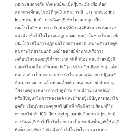
เหมาะสมต่างกัน ซึ่งแพทย์จะเป็นผู้ประเมินเพื่อเลือก
แนวทางที่ตอบโจทย์ที่สุดในแต่ละกรณี IUI (Intrauterine
Insemination) : การฉีดอสุจิเข้าโพรงมดลูก เป็น
เทคโนโลยีช่วยการเจริญพันธุ์ที่นำอสุจิที่ผ่านการคัดกรอง
แล้วฉีดเข้าไปในโพรงมดลูกของฝ่ายหญิงในช่วงไข่ตก เพื่อ
เพิ่มโอกาสในการปฏิสนธิโดยธรรมชาติ เหมาะสำหรับคู่ที่
สุขภาพโดยรวมปกติ แต่ฝ่ายชายมีจำนวนหรือการ
เคลื่อนไหวของอสุจิต่ำกว่าเกณฑ์เล็กน้อย และฝ่ายหญิงมี
ปัญหาไข่ตกไม่สม่ำเสมอ IVF (In Vitro Fertilization) : เด็ก
หลอดแก้ว เป็นกระบวนการนำไข่และอสุจิออกมาปฏิสนธิ
กันนอกร่างกาย แล้วเพาะเลี้ยงตัวอ่อนก่อนย้ายกลับเข้าสู่
โพรงมดลูก เหมาะสำหรับคู่ที่ฝ่ายชายมีจำนวนอสุจิน้อย
หรือมีปัญหาในการหลั่งอสุจิ และฝ่ายหญิงมีปัญหาท่อนำไข่
อุดตัน เยื่อบุโพรงมดลูกเจริญผิดที่ หรือมีความผิดปกติใน
การตกไข่ ทำ ICSI (Intracytoplasmic Sperm Injection) :
การฉีดอสุจิเข้าไปในไข่โดยตรง เป็นเทคนิคขั้นสูงที่ใช้อสุจิ
ที่แข็งแรงเพียง 1 ตัว ฉีดเข้าไปในไข่โดยตรง เหมาะ