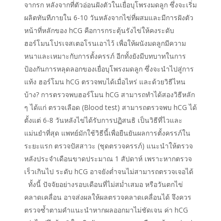
จากรก หลังจากที่ตัวอ่อนฝังตัวในเยื่อบุโพรงมดลูก ซึ่งจะเริ่ม
ผลิตทันทีภายใน 6-10 วันหลังจากไข่ที่ผสมและมีการฝังตัว
หน้าที่หลักของ hCG คือการกระตุ้นรังไข่ให้คงระดับ
ฮอร์โมนโปรเจสเตอโรนเอาไว้ เพื่อให้ผนังมดลูกมีความ
หนาและเหมาะกับการตั้งครรภ์ อีกทั้งยังมีบทบาทในการ
ป้องกันการหลุดลอกของเยื่อบุโพรงมดลูก ซึ่งจะนำไปสู่การ
แท้ง ฮอร์โมน hCG ตรวจพบได้เมื่อไหร่ และด้วยวิธีไหน
บ้าง? การตรวจพบฮอร์โมน hCG สามารถทำได้สองวิธีหลัก
ๆ ได้แก่ ตรวจเลือด (Blood test) สามารถตรวจพบ hCG ได้
ตั้งแต่ 6-8 วันหลังไข่ได้รับการปฏิสนธิ เป็นวิธีที่ไวและ
แม่นยำที่สุด แพทย์มักใช้วิธีนี้เพื่อยืนยันผลการตั้งครรภ์ใน
ระยะแรก ตรวจปัสสาวะ (ชุดตรวจครรภ์) แนะนำให้ตรวจ
หลังประจำเดือนขาดประมาณ 1 สัปดาห์ เพราะหากตรวจ
เร็วเกินไป ระดับ hCG อาจยังต่ำจนไม่สามารถตรวจเจอได้
ทั้งนี้ ปัจจัยอย่างรอบเดือนที่ไม่สม่ำเสมอ หรือวันตกไข่
คลาดเคลื่อน อาจส่งผลให้ผลตรวจคลาดเคลื่อนได้ จึงควร
ตรวจซ้ำตามคำแนะนำหากผลออกมาไม่ชัดเจน ค่า hCG