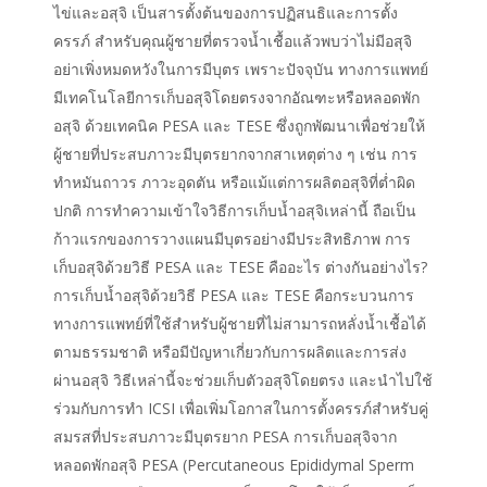
ไข่และอสุจิ เป็นสารตั้งต้นของการปฏิสนธิและการตั้ง
ครรภ์ สำหรับคุณผู้ชายที่ตรวจน้ำเชื้อแล้วพบว่าไม่มีอสุจิ
อย่าเพิ่งหมดหวังในการมีบุตร เพราะปัจจุบัน ทางการแพทย์
มีเทคโนโลยีการเก็บอสุจิโดยตรงจากอัณฑะหรือหลอดพัก
อสุจิ ด้วยเทคนิค PESA และ TESE ซึ่งถูกพัฒนาเพื่อช่วยให้
ผู้ชายที่ประสบภาวะมีบุตรยากจากสาเหตุต่าง ๆ เช่น การ
ทำหมันถาวร ภาวะอุดตัน หรือแม้แต่การผลิตอสุจิที่ต่ำผิด
ปกติ การทำความเข้าใจวิธีการเก็บน้ำอสุจิเหล่านี้ ถือเป็น
ก้าวแรกของการวางแผนมีบุตรอย่างมีประสิทธิภาพ การ
เก็บอสุจิด้วยวิธี PESA และ TESE คืออะไร ต่างกันอย่างไร?
การเก็บน้ำอสุจิด้วยวิธี PESA และ TESE คือกระบวนการ
ทางการแพทย์ที่ใช้สำหรับผู้ชายที่ไม่สามารถหลั่งน้ำเชื้อได้
ตามธรรมชาติ หรือมีปัญหาเกี่ยวกับการผลิตและการส่ง
ผ่านอสุจิ วิธีเหล่านี้จะช่วยเก็บตัวอสุจิโดยตรง และนำไปใช้
ร่วมกับการทำ ICSI เพื่อเพิ่มโอกาสในการตั้งครรภ์สำหรับคู่
สมรสที่ประสบภาวะมีบุตรยาก PESA การเก็บอสุจิจาก
หลอดพักอสุจิ PESA (Percutaneous Epididymal Sperm