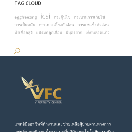
TAG CLOUD
icsi
eggfreezing
กระตุ้นไข่
กระบวนการเก็บไข่
การเป็นหมัน
การเพาะเลี้ยงตัวอ่อน
การแช่แข็งตัวอ่อน
น้ำเชื้ออสุจิ
ผนังมดลูกเสื่อม
มีบุตรยาก
เด็กหลอดแก้ว
แพทย์มืออาชีพที่ทำงานและช่วยเหลือผู้ป่วยผ่านทางการ
แพทย์และบริการเต็มรูปแบบที่คลินิกเทคโนโลยีการเจริญ