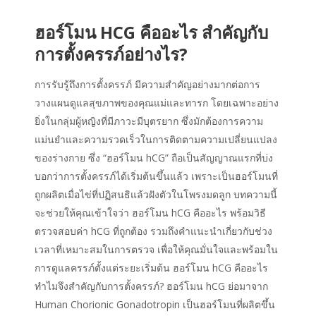
ฮอร์โมน HCG คืออะไร สำคัญกับ
การตั้งครรภ์อย่างไร?
การรับรู้ถึงการตั้งครรภ์ มีความสำคัญอย่างมากต่อการ
วางแผนดูแลสุขภาพของคุณแม่และทารก โดยเฉพาะอย่าง
ยิ่งในกลุ่มผู้หญิงที่มีภาวะมีบุตรยาก ซึ่งมักต้องการความ
แม่นยำและความรวดเร็วในการติดตามความเปลี่ยนแปลง
ของร่างกาย ซึ่ง “ฮอร์โมน hCG” ถือเป็นสัญญาณแรกที่บ่ง
บอกว่าการตั้งครรภ์ได้เริ่มต้นขึ้นแล้ว เพราะเป็นฮอร์โมนที่
ถูกผลิตเมื่อไข่ที่ปฏิสนธิแล้วฝังตัวในโพรงมดลูก บทความนี้
จะช่วยให้คุณเข้าใจว่า ฮอร์โมน hCG คืออะไร พร้อมวิธี
ตรวจสอบค่า hCG ที่ถูกต้อง รวมถึงคำแนะนำเกี่ยวกับช่วง
เวลาที่เหมาะสมในการตรวจ เพื่อให้คุณมั่นใจและพร้อมใน
การดูแลครรภ์ตั้งแต่ระยะเริ่มต้น ฮอร์โมน hCG คืออะไร
ทำไมจึงสำคัญกับการตั้งครรภ์? ฮอร์โมน hCG ย่อมาจาก
Human Chorionic Gonadotropin เป็นฮอร์โมนที่ผลิตขึ้น