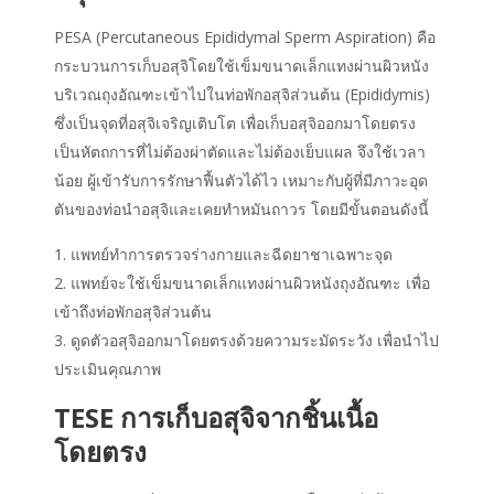
PESA (Percutaneous Epididymal Sperm Aspiration) คือ
กระบวน
การเก็บอสุจิ
โดยใช้เข็มขนาดเล็กแทงผ่านผิวหนัง
บริเวณถุงอัณฑะเข้าไปในท่อพักอสุจิส่วนต้น (Epididymis)
ซึ่งเป็นจุดที่อสุจิเจริญเติบโต เพื่อเก็บอสุจิออกมาโดยตรง
เป็นหัตถการที่ไม่ต้องผ่าตัดและไม่ต้องเย็บแผล จึงใช้เวลา
น้อย ผู้เข้ารับการรักษาฟื้นตัวได้ไว เหมาะกับผู้ที่มีภาวะอุด
ตันของท่อนำอสุจิและเคยทำหมันถาวร โดยมีขั้นตอนดังนี้
แพทย์ทำการตรวจร่างกายและฉีดยาชาเฉพาะจุด
แพทย์จะใช้เข็มขนาดเล็กแทงผ่านผิวหนังถุงอัณฑะ เพื่อ
เข้าถึงท่อพักอสุจิส่วนต้น
ดูดตัวอสุจิออกมาโดยตรงด้วยความระมัดระวัง เพื่อนำไป
ประเมินคุณภาพ
TESE
การเก็บอสุจิ
จากชิ้นเนื้อ
โดยตรง