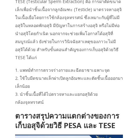
TESE
(Testicular Sperm Extraction)
คือ
การผ่าตัดขนาด
เล็กเพื่อนำชิ้นเนื้อจากลูกอัณฑะ (Testicle) มาตรวจหาอสุจิ
ในเนื้อเยื่อโดยการใช้กล้องจุลทรรศน์ ซึ่งเหมาะกับผู้ที่ไม่มี
อสุจิในหลอดพักอสุจิ มีปัญหาในการสร้างอสุจิ หรือไม่มีท่อ
นำอสุจิโดยกำเนิด นอกจากจะช่วยเพิ่มโอกาสได้อสุจิที่
สมบูรณ์แล้ว ยังช่วยในการวินิจฉัยสาเหตุของภาวะไม่มี
อสุจิได้ด้วย สำหรับขั้นตอนสำคัญของ
การเก็บอสุจิ
ด้วยวิธี
TESE ได้แก่
แพทย์ทำการตรวจร่างกายและฉีดยาชาเฉพาะจุด
ใช้ใบมีดขนาดเล็กผ่าเปิดลูกอัณฑะและตัดชิ้นเนื้อออกมา
เล็กน้อย
นำชิ้นเนื้อที่ได้ไปตรวจหาและแยกอสุจิด้วย
กล้องจุลทรรศน์
ตารางสรุปความแตกต่างของ
การ
เก็บอสุจิ
ด้วยวิธี PESA และ TESE