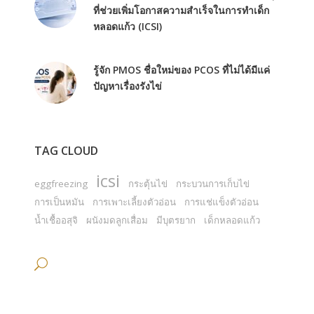
ที่ช่วยเพิ่มโอกาสความสำเร็จในการทำเด็ก
หลอดแก้ว (ICSI)
รู้จัก PMOS ชื่อใหม่ของ PCOS ที่ไม่ได้มีแค่
ปัญหาเรื่องรังไข่
TAG CLOUD
icsi
eggfreezing
กระตุ้นไข่
กระบวนการเก็บไข่
การเป็นหมัน
การเพาะเลี้ยงตัวอ่อน
การแช่แข็งตัวอ่อน
น้ำเชื้ออสุจิ
ผนังมดลูกเสื่อม
มีบุตรยาก
เด็กหลอดแก้ว