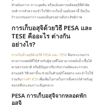
ทำหมันถาวร ภาวะอุดตัน หรือแม้แต่การผลิตอสุจิที่ต่ำผิด
ปกติ การทำความเข้าใจวิธีการ
เก็บน้ำอสุจิ
เหล่านี้ ถือเป็น
ก้าวแรกของการวางแผนมีบุตรอย่างมีประสิทธิภาพ
การเก็บอสุจิ
ด้วยวิธี
PESA
และ
TESE คือ
อะไร ต่างกัน
อย่างไร?
การ
เก็บน้ำอสุจิ
ด้วยวิธี
PESA
และ
TESE
คือ
กระบวนการ
ทางการแพทย์ที่ใช้สำหรับผู้ชายที่ไม่สามารถหลั่งน้ำเชื้อได้
ตามธรรมชาติ หรือมีปัญหาเกี่ยวกับการผลิตและการส่ง
ผ่านอสุจิ วิธีเหล่านี้จะช่วยเก็บตัวอสุจิโดยตรง และนำไปใช้
ร่วมกับ
การทำ ICSI
เพื่อเพิ่มโอกาสในการตั้งครรภ์สำหรับคู่
สมรสที่ประสบภาวะมีบุตรยาก
PESA
การเก็บอสุจิ
จากหลอดพัก
อสุจิ