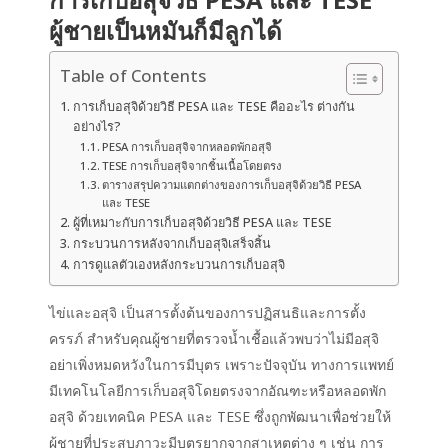
ผู้ชายเป็นหมันก็มีลูกได้
Table of Contents
การเก็บอสุจิด้วยวิธี PESA และ TESE คืออะไร ต่างกัน
อย่างไร?
PESA การเก็บอสุจิจากหลอดพักอสุจิ
TESE การเก็บอสุจิจากชิ้นเนื้อโดยตรง
ตารางสรุปความแตกต่างของการเก็บอสุจิด้วยวิธี PESA
และ TESE
ผู้ที่เหมาะกับการเก็บอสุจิด้วยวิธี PESA และ TESE
กระบวนการหลังจากเก็บอสุจิเสร็จสิ้น
การดูแลตัวเองหลังกระบวนการเก็บอสุจิ
ไข่และอสุจิ เป็นสารตั้งต้นของการปฏิสนธิและการตั้ง
ครรภ์ สำหรับคุณผู้ชายที่ตรวจน้ำเชื้อแล้วพบว่าไม่มีอสุจิ
อย่าเพิ่งหมดหวังในการมีบุตร เพราะปัจจุบัน ทางการแพทย์
มีเทคโนโลยี
การเก็บอสุจิ
โดยตรงจากอัณฑะหรือหลอดพัก
อสุจิ ด้วยเทคนิค PESA และ TESE ซึ่งถูกพัฒนาเพื่อช่วยให้
ผู้ชายที่ประสบภาวะมีบุตรยากจากสาเหตุต่าง ๆ เช่น การ