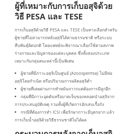
ผู้ที่เหมาะกับ
การเก็บอสุจิ
ด้วย
วิธี PESA และ TESE
การเก็บอสุจิ
ด้วยวิธี PESA และ TESE เป็นทางเลือกสำหรับ
ผู้ชายที่ไม่สามารถหลั่งอสุจิได้ตามธรรมชาติ หรือระบบ
สืบพันธุ์ผิดปกติ โดยแพทย์จะพิจารณาเลือกใช้ตามสภาพ
ร่างกายและปัญหาของแต่ละบุคคล ซึ่งทั้งสองประเภท
เหมาะกับกลุ่มคนเหล่านี้เป็นพิเศษ
ผู้ชายที่มีภาวะอสุจิเป็นศูนย์ (Azoospermia) ไม่มีท่อ
อสุจิโดยกำเนิด หรือปริมาณการผลิตอสุจิต่ำ
ผู้ชายที่เคยผ่านการทำหมันถาวรแต่ต้องการมีลูกอีก
กลุ่มที่มีภาวะอุดตันหรือบาดเจ็บของหลอดนำอสุจิจาก
การประสบอุบัติเหตุ รวมทั้งผู้ที่เกิดการอักเสบเรื้อรัง
กรณีที่ต้องการทำ ICSI เพื่อรักษาภาวะมีบุตรยาก แล้ว
การเก็บน้ำอสุจิด้วยวิธีธรรมชาติไม่ได้ผล
กระบวนการหลังจาก
เก็บอสุจิ