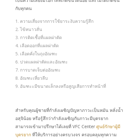
เป็นความเสี่ยงมีโอกาสที่เกิดขึ้นได้น้อย และไม่ได้เกิดขึ้น
กับทุกคน
ความเสี่ยงจากการใช้ยาระงับความรู้สึก
ไข้หนาวสั่น
การติดเชื้อที่แผลผ่าตัด
เลือดออกที่แผลผ่าตัด
เลือดคั่งในถุงอัณฑะ
ปวดแผลผ่าตัดและอัณฑะ
การบาดเจ็บต่ออัณฑะ
อัณฑะเหี่ยวลีบ
อันฑะะมีขนาดเล็กลงหรือสูญเสียการทำหน้าที่
สำหรับคุณผู้ชายที่กำลังเผชิญปัญหาภาวะเป็นหมัน หลั่งน้ำ
อสุจิน้อย หรือรู้สึกว่ากำลังเผชิญกับภาวะมีบุตรยาก
สามารถเข้ามาปรึกษาได้เลยที่ VFC Center
ศูนย์รักษาผู้มี
บุตรยาก
ที่ให้บริการอย่างครบวงจร ครอบคลุมทุกความ