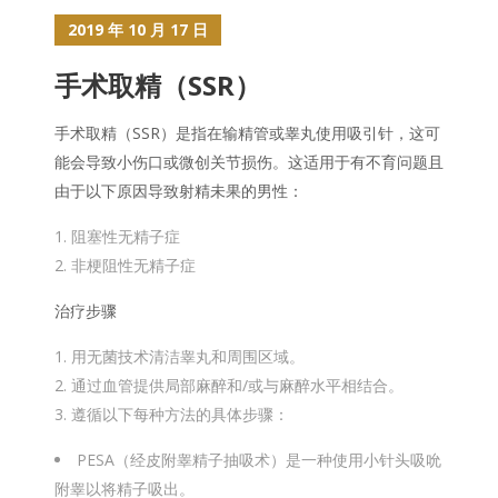
2019 年 10 月 17 日
手术取精（SSR）
手术取精（SSR）是指在输精管或睾丸使用吸引针，这可
能会导致小伤口或微创关节损伤。这适用于有不育问题且
由于以下原因导致射精未果的男性：
阻塞性无精子症
非梗阻性无精子症
治疗步骤
用无菌技术清洁睾丸和周围区域。
通过血管提供局部麻醉和/或与麻醉水平相结合。
遵循以下每种方法的具体步骤：
PESA（经皮附睾精子抽吸术）是一种使用小针头吸吮
附睾以将精子吸出。