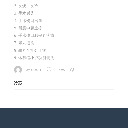
发烧、发冷
手术感染
手术伤口出血
阴囊中起丘疹
手术伤口和睾丸疼痛
睾丸损伤
睾丸可能会干涸
体积缩小或功能丧失
by
doon
0 likes
冷冻