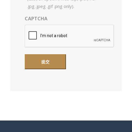
.jpg .jpeg .gif .png only).
CAPTCHA