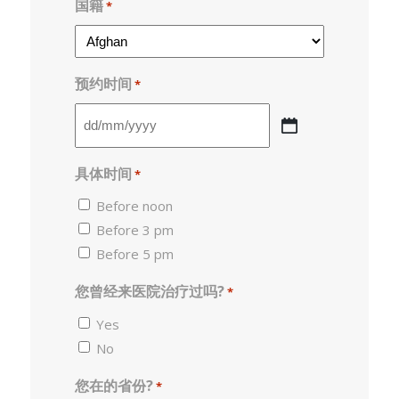
国籍
*
预约时间
*
DD
slash
具体时间
*
MM
slash
Before noon
YYYY
Before 3 pm
Before 5 pm
您曾经来医院治疗过吗?
*
Yes
No
您在的省份?
*