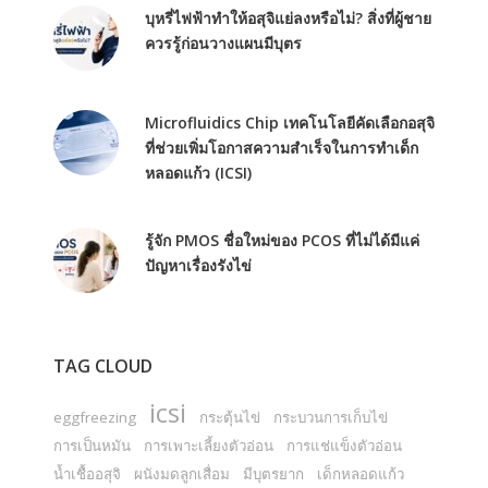
บุหรี่ไฟฟ้าทำให้อสุจิแย่ลงหรือไม่? สิ่งที่ผู้ชาย
ควรรู้ก่อนวางแผนมีบุตร
Microfluidics Chip เทคโนโลยีคัดเลือกอสุจิ
ที่ช่วยเพิ่มโอกาสความสำเร็จในการทำเด็ก
หลอดแก้ว (ICSI)
รู้จัก PMOS ชื่อใหม่ของ PCOS ที่ไม่ได้มีแค่
ปัญหาเรื่องรังไข่
TAG CLOUD
icsi
eggfreezing
กระตุ้นไข่
กระบวนการเก็บไข่
การเป็นหมัน
การเพาะเลี้ยงตัวอ่อน
การแช่แข็งตัวอ่อน
น้ำเชื้ออสุจิ
ผนังมดลูกเสื่อม
มีบุตรยาก
เด็กหลอดแก้ว