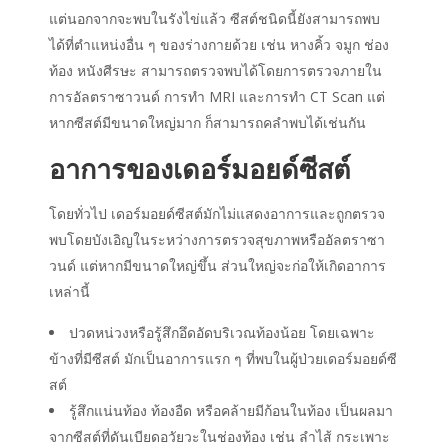
แต่นอกจากจะพบในรังไข่แล้ว ซีสต์ชนิดนี้ยังสามารถพบ
ได้ที่ตำแหน่งอื่น ๆ ของร่างกายด้วย เช่น หางคิ้ว จมูก ช่อง
ท้อง หนังศีรษะ สามารถตรวจพบได้โดยการตรวจภายใน
การอัลตราซาวนด์ การทำ MRI และการทำ CT Scan แต่
หากซีสต์มีขนาดใหญ่มาก ก็สามารถคลำพบได้เช่นกัน
อาการของเดอร์มอยด์ซีสต์
โดยทั่วไป
เดอร์มอยด์ซีสต์
มักไม่แสดง
อาการ
และถูกตรวจ
พบโดยบังเอิญในระหว่างการตรวจสุขภาพหรืออัลตราซา
วนด์ แต่หากมีขนาดใหญ่ขึ้น ส่วนใหญ่จะก่อให้เกิดอาการ
เหล่านี้
ปวดหน่วงหรือรู้สึกอึดอัดบริเวณท้องน้อย โดยเฉพาะ
ข้างที่มีซีสต์ มักเป็น
อาการ
แรก ๆ ที่พบในผู้ป่วย
เดอร์มอยด์ซี
สต์
รู้สึกแน่นท้อง ท้องอืด หรือคล้ายมีก้อนในท้อง เป็นผลมา
จากซีสต์ที่ดันเบียดอวัยวะในช่องท้อง เช่น ลำไส้ กระเพาะ