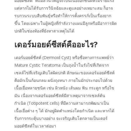
มอยด์ซีสต์
” ที่แม้ส่วนใหญ่จะเป็นเนื้องอกชนิดที่ไม่ร้ายแรง
แต่หากไม่ได้รับการวินิจฉัยและดูแลอย่างเหมาะสม ก็อาจ
รบกวนระบบสืบพันธุ์หรือทำให้การตั้งครรภ์เป็นเรื่องยาก
ขึ้น โดยเฉพาะในผู้หญิงที่กำลังวางแผนมีลูกหรือมีอาการผิด
ปกติในช่องท้องที่ยังหาสาเหตุไม่ได้
เดอร์มอยด์ซีสต์คือ
อะไร?
เดอร์มอยด์ซีสต์ (Dermoid Cyst) หรือชื่อทางการแพทย์ว่า
Mature Cystic Teratoma เป็นถุงน้ำในรังไข่ที่เกิดจาก
เซลล์ไข่ที่เจริญเติบโตผิดปกติ ลักษณะของ
เดอร์มอยด์ซีสต์
คือ
มักเป็นก้อนกลม ผนังถุงหนา ภายในมักประกอบไปด้วย
เนื้อเยื่อหลายชนิด เช่น ผิวหนัง เส้นผม ฟัน กระดูก หรือไข
มัน เนื่องจาก
เดอร์มอยด์ซีสต์
มี
สาเหตุ
มาจากเซลล์ต้น
กำเนิด (Totipotent cells) ที่มีความสามารถพัฒนาเป็น
เนื้อเยื่อต่าง ๆ ได้ มักอยู่ผิดตำแหน่งโดยกำเนิด และหากได้
รับการกระตุ้นบางอย่าง จะเจริญเติบโตกลายเป็นเดอร์
มอยด์ซีสต์ในเวลาต่อมา