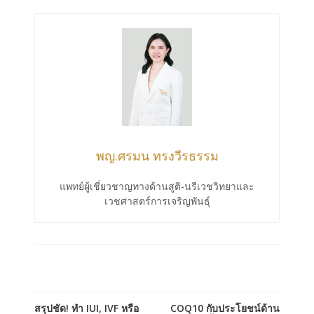
พญ.ศรมน ทรงวีรธรรม
แพทย์ผู้เชี่ยวชาญทางด้านสูติ-นรีเวชวิทยาและ
เวชศาสตร์การเจริญพันธุ์
สรุปชัด! ทำ IUI, IVF หรือ
COQ10 กับประโยชน์ด้าน