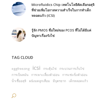
Microfluidics Chip เทคโนโลยีคัดเลือกอสุจิ
ที่ช่วยเพิ่มโอกาสความสำเร็จในการทำเด็ก
หลอดแก้ว (ICSI)
รู้จัก PMOS ชื่อใหม่ของ PCOS ที่ไม่ได้มีแค่
ปัญหาเรื่องรังไข่
TAG CLOUD
icsi
eggfreezing
กระตุ้นไข่
กระบวนการเก็บไข่
การเป็นหมัน
การเพาะเลี้ยงตัวอ่อน
การแช่แข็งตัวอ่อน
น้ำเชื้ออสุจิ
ผนังมดลูกเสื่อม
มีบุตรยาก
เด็กหลอดแก้ว