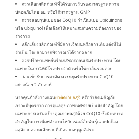
ควรเลือกผลิตภัณฑ์ที่ได้รับการรับรองมาตรฐานความ
ปลอดภัยโดย อย. หรือได้มาตรฐาน GMP
ตรวจสอบรูปแบบของ CoQ10 ว่าเป็นแบบ Ubiquinone
หรือ Ubiquinol เพื่อเลือกให้เหมาะสมกับความต้องการของ
ร่างกาย
หลีกเลี่ยงผลิตภัณฑ์ที่มีสารเจือปนหรือสารเติมแต่งที่ไม่
จำเป็น โดยสามารถพิจารณาได้จากฉลาก
ควรปรึกษาแพทย์หรือเภสัชกรก่อนเริ่มรับประทาน โดย
เฉพาะในกรณีที่มีโรคประจำตัวหรือใช้ยาอื่นร่วมด้วย
ก่อนเข้ารับการผ่าตัด ควรหยุดรับประทาน CoQ10
อย่างน้อย 2 สัปดาห์
หากคุณกำลังวางแผน
ผ่าตัดเก็บอสุจิ
หรือกำลังเผชิญกับ
ภาวะมีบุตรยาก การดูแลสุขภาพเพศชายเป็นสิ่งสำคัญ โดย
เฉพาะการเสริมสร้างคุณภาพอสุจิด้วย CoQ10 ซึ่งมีบทบาท
สำคัญในการเพิ่มพลังงานให้กับเซลล์สืบพันธุ์และปกป้อง
อสุจิจากความเสียหายที่เกิดจากอนุมูลอิสระ