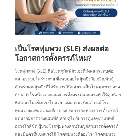
เป็นโรคพุ่มพวง (SLE) ส่งผลต่อ
โอกาสการตั้งครรภ์ไหม?
โรคพุ่มพวง (SLE) คือโรคภูมิแพ้ตัวเองที่ส่งผลกระทบต่อ
หลายระบบในร่างกาย ซึ่งพบบ่อยในผู้หญิงวัยเจริญพันธุ์
สำหรับคุณผู้หญิงที่ได้รับการวินิจฉัยว่าเป็นโรคพุ่มพวง อาจ
กังวลว่าโรคนี้จะส่งผลต่อการตั้งครรภ์และอาจทำให้ลูกน้อย
ที่เกิดมาไม่แข็งแรงไปด้วย แต่ความจริงแล้ว แม้โรค
พุ่มพวงจะเพิ่มความเสี่ยงบางประการระหว่างการตั้งครรภ์
แต่หากมีการวางแผนที่ดี ควบคู่ไปกับการดูแลของแพทย์
อย่างใกล้ชิด ผู้ป่วยโรคพุ่มพวงส่วนใหญ่ก็สามารถตั้งครรภ์
และมีบุตรที่แข็งแรงได้ โรคพุ่มพวงคืออะไร? โรคพุ่มพวง