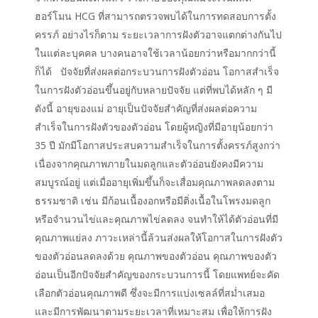
ฮอร์โมน HCG ที่สามารถตรวจพบได้ในการทดสอบการตั้ง
ครรภ์ อย่างไรก็ตาม ระยะเวลาการฝังตัวอาจแตกต่างกันไป
ในแต่ละบุคคล บางคนอาจใช้เวลาน้อยกว่าหรือมากกว่านี้
ก็ได้ ปัจจัยที่ส่งผลต่อกระบวนการฝังตัวอ่อน โอกาสสำเร็จ
ในการฝังตัวอ่อนขึ้นอยู่กับหลายปัจจัย แต่ที่พบได้หลัก ๆ มี
ดังนี้ อายุของแม่ อายุเป็นปัจจัยสำคัญที่ส่งผลต่อความ
สำเร็จในการฝังตัวของตัวอ่อน โดยผู้หญิงที่มีอายุน้อยกว่า
35 ปี มักมีโอกาสประสบความสำเร็จในการตั้งครรภ์สูงกว่า
เนื่องจากคุณภาพภายในมดลูกและตัวอ่อนยังคงมีความ
สมบูรณ์อยู่ แต่เมื่ออายุเพิ่มขึ้นก็จะเสื่อมคุณภาพลดลงตาม
ธรรมชาติ เช่น มีก้อนเนื้องอกหรือมีติ่งเนื้อในโพรงมดลูก
หรือจำนวนไข่และคุณภาพไข่ลดลง จนทำให้ได้ตัวอ่อนที่มี
คุณภาพแย่ลง ภาวะเหล่านี้ล้วนส่งผลให้โอกาสในการฝังตัว
ของตัวอ่อนลดลงด้วย คุณภาพของตัวอ่อน คุณภาพของตัว
อ่อนเป็นอีกปัจจัยสำคัญของกระบวนการนี้ โดยแพทย์จะคัด
เลือกตัวอ่อนคุณภาพดี ซึ่งจะมีการแบ่งเซลล์ที่สม่ำเสมอ
และมีการพัฒนาตามระยะเวลาที่เหมาะสม เพื่อให้การฝัง