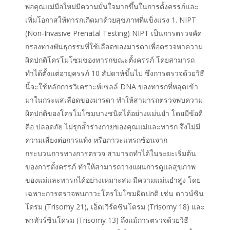
พ่อคุณแม่มือใหม่มีความมั่นใจมากขึ้นในการตั้งครรภ์และ
เพิ่มโอกาสให้ทารกเกิดมาด้วยสุขภาพที่แข็งแรง 1. NIPT
(Non-Invasive Prenatal Testing) NIPT เป็นการตรวจคัด
กรองทางพันธุกรรมที่ใช้เลือดของมารดาเพื่อตรวจหาความ
ผิดปกติโครโมโซมของทารกขณะตั้งครรภ์ โดยสามารถ
ทำได้ตั้งแต่อายุครรภ์ 10 สัปดาห์ขึ้นไป ซึ่งการตรวจด้วยวิธี
นี้จะใช้หลักการวิเคราะห์เซลล์ DNA ของทารกที่หลุดเข้า
มาในกระแสเลือดของมารดา ทำให้สามารถตรวจพบความ
ผิดปกติของโครโมโซมบางชนิดได้อย่างแม่นยำ โดยมีข้อดี
คือ ปลอดภัย ไม่รุกล้ำร่างกายของคุณแม่และทารก จึงไม่มี
ความเสี่ยงต่อการแท้ง หรือภาวะแทรกซ้อนจาก
กระบวนการทางการตรวจ สามารถทำได้ในระยะเริ่มต้น
ของการตั้งครรภ์ ทำให้สามารถวางแผนการดูแลสุขภาพ
ของแม่และทารกได้อย่างเหมาะสม มีความแม่นยำสูง โดย
เฉพาะการตรวจพบภาวะโครโมโซมผิดปกติ เช่น ดาวน์ซิน
โดรม (Trisomy 21), เอ็ดเวิร์ดซินโดรม (Trisomy 18) และ
พาทัวร์ซินโดรม (Trisomy 13) ถึงแม้การตรวจด้วยวิธี