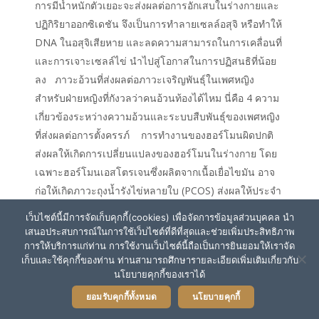
การมีน้ำหนักตัวเยอะจะส่งผลต่อการอักเสบในร่างกายและ
ปฏิกิริยาออกซิเดชัน จึงเป็นการทำลายเซลล์อสุจิ หรือทำให้
DNA ในอสุจิเสียหาย และลดความสามารถในการเคลื่อนที่
และการเจาะเซลล์ไข่ นำไปสู่โอกาสในการปฏิสนธิที่น้อย
ลง ภาวะอ้วนที่ส่งผลต่อภาวะเจริญพันธุ์ในเพศหญิง
สำหรับฝ่ายหญิงที่กังวลว่าคนอ้วนท้องได้ไหม นี่คือ 4 ความ
เกี่ยวข้องระหว่างความอ้วนและระบบสืบพันธุ์ของเพศหญิง
ที่ส่งผลต่อการตั้งครรภ์ การทำงานของฮอร์โมนผิดปกติ
ส่งผลให้เกิดการเปลี่ยนแปลงของฮอร์โมนในร่างกาย โดย
เฉพาะฮอร์โมนเอสโตรเจนซึ่งผลิตจากเนื้อเยื่อไขมัน อาจ
ก่อให้เกิดภาวะถุงน้ำรังไข่หลายใบ (PCOS) ส่งผลให้ประจำ
เดือนมาไม่ปกติ สิวขึ้น ขนดก และมีบุตรยาก การตกไข่ผิด
เว็บไซต์นี้มีการจัดเก็บคุกกี้(cookies) เพื่อจัดการข้อมูลส่วนบุคคล นำ
ปกติและรอบเดือนไม่สม่ำเสมอ การทำงานผิดปกติของ
เสนอประสบการณ์ในการใช้เว็บไซต์ที่ดีที่สุดและช่วยเพิ่มประสิทธิภาพ
ฮอร์โมนจากภาวะอ้วนส่งผลให้เกิด ภาวะไม่ตกไข่เรื้อรัง
การให้บริการแก่ท่าน การใช้งานเว็บไซต์นี้ถือเป็นการยินยอมให้เราจัด
เก็บและใช้คุกกี้ของท่าน ท่านสามารถศึกษารายละเอียดเพิ่มเติมเกี่ยวกับ
(Anovulatory Infertility) รวมทั้งประจำเดือนผิดปกติ เช่น
นโยบายคุกกี้ของเราได้
ประจำเดือนเว้นช่วงนาน มาห่างกันมากกว่า 35 วัน หรือมา
ยอมรับคุกกี้ทั้งหมด
นโยบายคุกกี้
ไม่เกิน 6–8 ครั้งต่อปี ภาวะอักเสบเรื้อรังที่มีผลต่อมดลูก