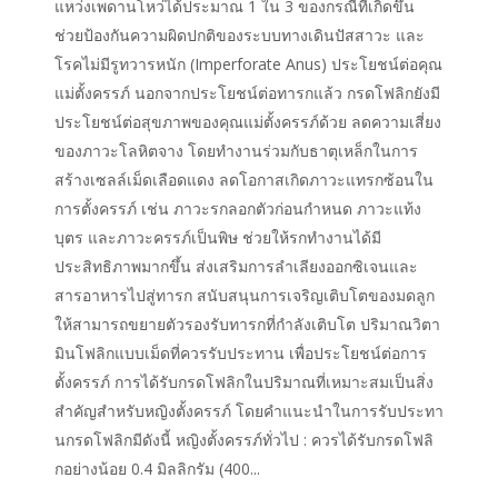
แหว่งเพดานโหว่ได้ประมาณ 1 ใน 3 ของกรณีที่เกิดขึ้น
ช่วยป้องกันความผิดปกติของระบบทางเดินปัสสาวะ และ
โรคไม่มีรูทวารหนัก (Imperforate Anus) ประโยชน์ต่อคุณ
แม่ตั้งครรภ์ นอกจากประโยชน์ต่อทารกแล้ว กรดโฟลิกยังมี
ประโยชน์ต่อสุขภาพของคุณแม่ตั้งครรภ์ด้วย ลดความเสี่ยง
ของภาวะโลหิตจาง โดยทำงานร่วมกับธาตุเหล็กในการ
สร้างเซลล์เม็ดเลือดแดง ลดโอกาสเกิดภาวะแทรกซ้อนใน
การตั้งครรภ์ เช่น ภาวะรกลอกตัวก่อนกำหนด ภาวะแท้ง
บุตร และภาวะครรภ์เป็นพิษ ช่วยให้รกทำงานได้มี
ประสิทธิภาพมากขึ้น ส่งเสริมการลำเลียงออกซิเจนและ
สารอาหารไปสู่ทารก สนับสนุนการเจริญเติบโตของมดลูก
ให้สามารถขยายตัวรองรับทารกที่กำลังเติบโต ปริมาณวิตา
มินโฟลิกแบบเม็ดที่ควรรับประทาน เพื่อประโยชน์ต่อการ
ตั้งครรภ์ การได้รับกรดโฟลิกในปริมาณที่เหมาะสมเป็นสิ่ง
สำคัญสำหรับหญิงตั้งครรภ์ โดยคำแนะนำในการรับประทา
นกรดโฟลิกมีดังนี้ หญิงตั้งครรภ์ทั่วไป : ควรได้รับกรดโฟลิ
กอย่างน้อย 0.4 มิลลิกรัม (400...