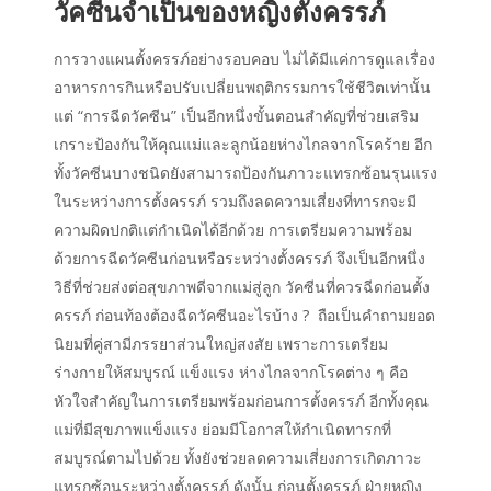
วัคซีนจำเป็นของหญิงตั้งครรภ์
การวางแผนตั้งครรภ์อย่างรอบคอบ ไม่ได้มีแค่การดูแลเรื่อง
อาหารการกินหรือปรับเปลี่ยนพฤติกรรมการใช้ชีวิตเท่านั้น
แต่ “การฉีดวัคซีน” เป็นอีกหนึ่งขั้นตอนสำคัญที่ช่วยเสริม
เกราะป้องกันให้คุณแม่และลูกน้อยห่างไกลจากโรคร้าย อีก
ทั้งวัคซีนบางชนิดยังสามารถป้องกันภาวะแทรกซ้อนรุนแรง
ในระหว่างการตั้งครรภ์ รวมถึงลดความเสี่ยงที่ทารกจะมี
ความผิดปกติแต่กำเนิดได้อีกด้วย การเตรียมความพร้อม
ด้วยการฉีดวัคซีนก่อนหรือระหว่างตั้งครรภ์ จึงเป็นอีกหนึ่ง
วิธีที่ช่วยส่งต่อสุขภาพดีจากแม่สู่ลูก วัคซีนที่ควรฉีดก่อนตั้ง
ครรภ์ ก่อนท้องต้องฉีดวัคซีนอะไรบ้าง ? ถือเป็นคำถามยอด
นิยมที่คู่สามีภรรยาส่วนใหญ่สงสัย เพราะการเตรียม
ร่างกายให้สมบูรณ์ แข็งแรง ห่างไกลจากโรคต่าง ๆ คือ
หัวใจสำคัญในการเตรียมพร้อมก่อนการตั้งครรภ์ อีกทั้งคุณ
แม่ที่มีสุขภาพแข็งแรง ย่อมมีโอกาสให้กำเนิดทารกที่
สมบูรณ์ตามไปด้วย ทั้งยังช่วยลดความเสี่ยงการเกิดภาวะ
แทรกซ้อนระหว่างตั้งครรภ์ ดังนั้น ก่อนตั้งครรภ์ ฝ่ายหญิง