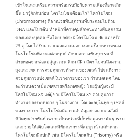
เข้าใจและเตรียมความพร้อมรับมือกับความเสี่ยงที่อาจเกิด
ขึ้น มารู้จักกันก่อน โครโมโซมคืออะไร? โครโมโซม
(Chromosome) คือ หน่วยพันธุกรรมที่ประกอบไปด้วย
DNA และโปรตีน ทำหน้าที่ควบคุมลักษณะทางพันธุกรรม
ของแต่ละบุคคล ซึ่งโดยปกติจะมีโครโมโซม 46 แท่งหรือ
23 คู่ โดยได้รับมาจากพ่อและแม่อย่างละครึ่ง บทบาทของ
โครโมโซมที่ส่งผลต่อมนุษย์ ลักษณะทางพันธุกรรม ที่
ถ่ายทอดจากพ่อแม่สู่ลูก เช่น สีผม สีผิว สีตา ไปจนถึงความ
สูงและเพศ การควบคุมการทำงานของเซลล์ ไปจนถึงการ
ควบคุมการแบ่งเซลล์ในร่างกายของเรา กำหนดเพศ โดย
จะกำหนดว่าเป็นเพศชายหรือเพศหญิง โดยผู้หญิงจะมี
โครโมโซม XX แต่ผู้ชายมีโครโมโซม XY ควบคุมการ
ทำงานของระบบต่าง ๆ ในร่างกาย โดยจะอยู่ในทุก ๆ เซลล์
ของร่างกาย โครโมโซมมีความสำคัญอย่างมากต่อสิ่งมี
ชีวิตทุกสายพันธุ์ เพราะเป็นหน่วยที่เก็บข้อมูลทางพันธุกรรม
และช่วยให้เติบโตและมีพัฒนาการที่สมบูรณ์ แต่ถ้าหาก
โครโมโซมผิดปกติ เช่น มีโครโมโซมเกิน (Trisomy) หรือ