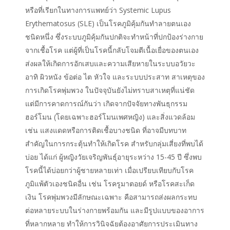
หรือที่เรียกในทางการแพทย์ว่า Systemic Lupus
Erythematosus (SLE) เป็นโรคภูมิคุ้มกันทำลายตนเอง
ชนิดหนึ่ง ซึ่งระบบภูมิคุ้มกันปกติจะทำหน้าที่ปกป้องร่างกาย
จากเชื้อโรค แต่ผู้ที่เป็นโรคนี้กลับโจมตีเนื้อเยื่อของตนเอง
ส่งผลให้เกิดการอักเสบและความเสียหายในระบบอวัยวะ
อาทิ ผิวหนัง ข้อต่อ ไต หัวใจ และระบบประสาท สาเหตุของ
การเกิดโรคพุ่มพวง ในปัจจุบันยังไม่ทราบสาเหตุที่แน่ชัด
แต่มีการคาดการณ์กันว่า เกิดจากปัจจัยทางพันธุกรรม
ฮอร์โมน (โดยเฉพาะฮอร์โมนเพศหญิง) และสิ่งแวดล้อม
เช่น แสงแดดหรือการติดเชื้อบางชนิด ที่อาจมีบทบาท
สำคัญในการกระตุ้นทำให้เกิดโรค สำหรับกลุ่มเสี่ยงที่พบได้
บ่อย ได้แก่ ผู้หญิงวัยเจริญพันธุ์อายุระหว่าง 15-45 ปี ซึ่งพบ
โรคนี้ได้บ่อยกว่าผู้ชายหลายเท่า เมื่อเปรียบเทียบกับโรค
ภูมิแพ้ตัวเองชนิดอื่น เช่น โรครูมาตอยด์ หรือโรคสะเก็ด
เงิน โรคพุ่มพวงมีลักษณะเฉพาะ คือสามารถส่งผลกระทบ
ต่อหลายระบบในร่างกายพร้อมกัน และมีรูปแบบของอาการ
ที่หลากหลาย ทำให้การวินิจฉัยต้องอาศัยการประเมินทาง