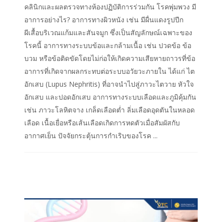
คลินิกและผลตรวจทางห้องปฏิบัติการร่วมกัน โรคพุ่มพวง มี
อาการอย่างไร? อาการทางผิวหนัง เช่น มีผื่นแดงรูปปีก
ผีเสื้อบริเวณแก้มและสันจมูก ซึ่งเป็นสัญลักษณ์เฉพาะของ
โรคนี้ อาการทางระบบข้อและกล้ามเนื้อ เช่น ปวดข้อ ข้อ
บวม หรือข้อติดขัดโดยไม่ก่อให้เกิดความเสียหายถาวรที่ข้อ
อาการที่เกิดจากผลกระทบต่อระบบอวัยวะภายใน ได้แก่ ไต
อักเสบ (Lupus Nephritis) ที่อาจนำไปสู่ภาวะไตวาย หัวใจ
อักเสบ และปอดอักเสบ อาการทางระบบเลือดและภูมิคุ้มกัน
เช่น ภาวะโลหิตจาง เกล็ดเลือดต่ำ ลิ่มเลือดอุดตันในหลอด
เลือด เนื้อเยื่อหรือเส้นเลือดเกิดการหดตัวเมื่อสัมผัสกับ
อากาศเย็น ปัจจัยกระตุ้นการกำเริบของโรค ...