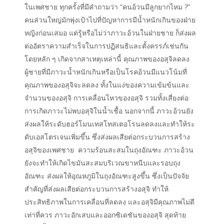
ในเพศชาย ทุกครั้งที่มีคำถามว่า “คนอ้วนมีลูกยากไหม ?”
คนส่วนใหญ่มักพุ่งเป้าไปที่ปัญหาการมีน้ำหนักเกินของฝ่าย
หญิงก่อนเสมอ แต่รู้หรือไม่ว่าภาวะอ้วนในฝ่ายชาย ก็ส่งผล
ต่ออัตราความสำเร็จในการปฏิสนธิและตั้งครรภ์เช่นกัน
โดยหลัก ๆ เกิดจากสาเหตุเหล่านี้ คุณภาพของอสุจิลดลง
ผู้ชายที่มีภาวะน้ำหนักเกินหรือเป็นโรคอ้วนมีแนวโน้มที่
คุณภาพของอสุจิจะลดลง ทั้งในแง่ของความเข้มข้นและ
จำนวนของอสุจิ การเคลื่อนไหวของอสุจิ รวมทั้งเสี่ยงต่อ
การเกิดภาวะไม่พบอสุจิในน้ำเชื้อ นอกจากนี้ ภาวะอ้วนยัง
ส่งผลให้ระดับฮอร์โมนเทสโทสเตอโรนลดลงและทำให้ระ
ดับเอสโตรเจนเพิ่มขึ้น ซึ่งส่งผลเสียต่อกระบวนการสร้าง
อสุจิของเพศชาย ความร้อนสะสมในถุงอัณฑะ ภาวะอ้วน
ยังจะทำให้เกิดไขมันสะสมบริเวณขาหนีบและรอบถุง
อัณฑะ ส่งผลให้อุณหภูมิในถุงอัณฑะสูงขึ้น ซึ่งเป็นปัจจัย
สำคัญที่ส่งผลเสียต่อกระบวนการสร้างอสุจิ ทำให้
ประสิทธิภาพในการเคลื่อนที่ลดลง และอสุจิมีคุณภาพไม่ดี
เท่าที่ควร ภาวะอักเสบและออกซิเดชันของอสุจิ สุดท้าย