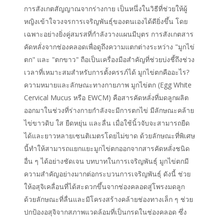
การสังเกตสัญญาณจากร่างกาย เป็นหนึ่งในวิธีที่ช่วยให้ผู้
หญิงเข้าใจวงจรการเจริญพันธุ์ของตนเองได้ดียิ่งขึ้น โดย
เฉพาะอย่างยิ่งคู่สมรสที่กำลังวางแผนมีบุตร การสังเกตสาร
คัดหลั่งจากช่องคลอดเพื่อดูถึงความแตกต่างระหว่าง "มูกไข่
ตก" และ "ตกขาว" ถือเป็นเครื่องมือสำคัญที่ช่วยบ่งชี้ถึงช่วง
เวลาที่เหมาะสมสำหรับการตั้งครรภ์ได้ มูกไข่ตกคืออะไร?
ความหมายและลักษณะทางกายภาพ มูกไข่ตก (Egg White
Cervical Mucus หรือ EWCM) คือสารคัดหลั่งที่มดลูกผลิต
ออกมาในช่วงที่ร่างกายกำลังจะมีการตกไข่ มีลักษณะคล้าย
ไข่ขาวดิบ ใส ยืดหยุ่น และลื่น เมื่อใช้นิ้วจับจะสามารถยืด
ได้และยาวหลายเซนติเมตรโดยไม่ขาด ด้วยลักษณะที่พิเศษ
นี้ทำให้สามารถแยกแยะมูกไข่ตกออกจากสารคัดหลั่งชนิด
อื่น ๆ ได้อย่างชัดเจน บทบาทในการเจริญพันธุ์ มูกไข่ตกมี
ความสำคัญอย่างมากต่อกระบวนการเจริญพันธุ์ ดังนี้ ช่วย
ให้อสุจิเคลื่อนที่ได้สะดวกขึ้นจากช่องคลอดสู่โพรงมดลูก
ด้วยลักษณะที่ลื่นและมีโครงสร้างคล้ายช่องทางเล็ก ๆ ช่วย
ปกป้องอสุจิจากสภาพแวดล้อมที่เป็นกรดในช่องคลอด ซึ่ง