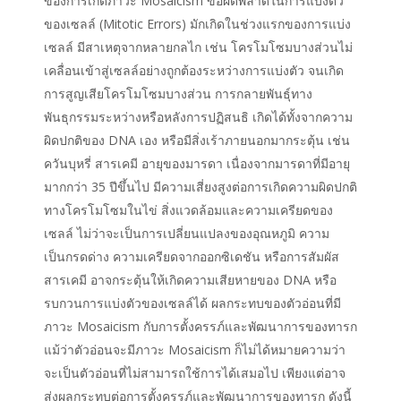
ของการเกิดภาวะ Mosaicism ข้อผิดพลาดในการแบ่งตัว
ของเซลล์ (Mitotic Errors) มักเกิดในช่วงแรกของการแบ่ง
เซลล์ มีสาเหตุจากหลายกลไก เช่น โครโมโซมบางส่วนไม่
เคลื่อนเข้าสู่เซลล์อย่างถูกต้องระหว่างการแบ่งตัว จนเกิด
การสูญเสียโครโมโซมบางส่วน การกลายพันธุ์ทาง
พันธุกรรมระหว่างหรือหลังการปฏิสนธิ เกิดได้ทั้งจากความ
ผิดปกติของ DNA เอง หรือมีสิ่งเร้าภายนอกมากระตุ้น เช่น
ควันบุหรี่ สารเคมี อายุของมารดา เนื่องจากมารดาที่มีอายุ
มากกว่า 35 ปีขึ้นไป มีความเสี่ยงสูงต่อการเกิดความผิดปกติ
ทางโครโมโซมในไข่ สิ่งแวดล้อมและความเครียดของ
เซลล์ ไม่ว่าจะเป็นการเปลี่ยนแปลงของอุณหภูมิ ความ
เป็นกรดด่าง ความเครียดจากออกซิเดชัน หรือการสัมผัส
สารเคมี อาจกระตุ้นให้เกิดความเสียหายของ DNA หรือ
รบกวนการแบ่งตัวของเซลล์ได้ ผลกระทบของตัวอ่อนที่มี
ภาวะ Mosaicism กับการตั้งครรภ์และพัฒนาการของทารก
แม้ว่าตัวอ่อนจะมีภาวะ Mosaicism ก็ไม่ได้หมายความว่า
จะเป็นตัวอ่อนที่ไม่สามารถใช้การได้เสมอไป เพียงแต่อาจ
ส่งผลกระทบต่อการตั้งครรภ์และพัฒนาการของทารก ดังนี้