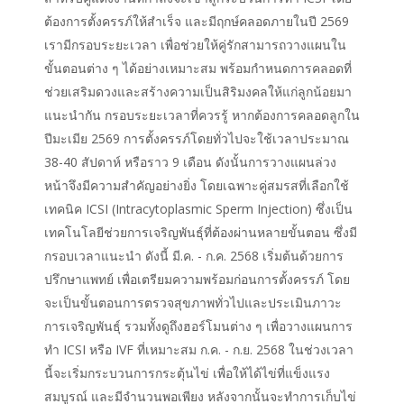
ต้องการตั้งครรภ์ให้สำเร็จ และมีฤกษ์คลอดภายในปี 2569
เรามีกรอบระยะเวลา เพื่อช่วยให้คู่รักสามารถวางแผนใน
ขั้นตอนต่าง ๆ ได้อย่างเหมาะสม พร้อมกำหนดการคลอดที่
ช่วยเสริมดวงและสร้างความเป็นสิริมงคลให้แก่ลูกน้อยมา
แนะนำกัน กรอบระยะเวลาที่ควรรู้ หากต้องการคลอดลูกใน
ปีมะเมีย 2569 การตั้งครรภ์โดยทั่วไปจะใช้เวลาประมาณ
38-40 สัปดาห์ หรือราว 9 เดือน ดังนั้นการวางแผนล่วง
หน้าจึงมีความสำคัญอย่างยิ่ง โดยเฉพาะคู่สมรสที่เลือกใช้
เทคนิค ICSI (Intracytoplasmic Sperm Injection) ซึ่งเป็น
เทคโนโลยีช่วยการเจริญพันธุ์ที่ต้องผ่านหลายขั้นตอน ซึ่งมี
กรอบเวลาแนะนำ ดังนี้ มี.ค. - ก.ค. 2568 เริ่มต้นด้วยการ
ปรึกษาแพทย์ เพื่อเตรียมความพร้อมก่อนการตั้งครรภ์ โดย
จะเป็นขั้นตอนการตรวจสุขภาพทั่วไปและประเมินภาวะ
การเจริญพันธุ์ รวมทั้งดูถึงฮอร์โมนต่าง ๆ เพื่อวางแผนการ
ทำ ICSI หรือ IVF ที่เหมาะสม ก.ค. - ก.ย. 2568 ในช่วงเวลา
นี้จะเริ่มกระบวนการกระตุ้นไข่ เพื่อให้ได้ไข่ที่แข็งแรง
สมบูรณ์ และมีจำนวนพอเพียง หลังจากนั้นจะทำการเก็บไข่