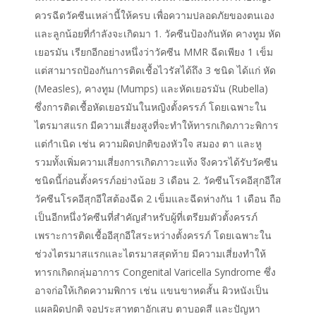
ควรฉีดวัคซีนเหล่านี้ให้ครบ เพื่อความปลอดภัยของตนเอง
และลูกน้อยที่กำลังจะเกิดมา 1. วัคซีนป้องกันหัด คางทูม หัด
เยอรมัน เรียกอีกอย่างหนึ่งว่าวัคซีน MMR ฉีดเพียง 1 เข็ม
แต่สามารถป้องกันการติดเชื้อไวรัสได้ถึง 3 ชนิด ได้แก่ หัด
(Measles), คางทูม (Mumps) และหัดเยอรมัน (Rubella)
ซึ่งการติดเชื้อหัดเยอรมันในหญิงตั้งครรภ์ โดยเฉพาะใน
ไตรมาสแรก มีความเสี่ยงสูงที่จะทำให้ทารกเกิดภาวะพิการ
แต่กำเนิด เช่น ความผิดปกติของหัวใจ สมอง ตา และหู
รวมทั้งเพิ่มความเสี่ยงการเกิดภาวะแท้ง จึงควรได้รับวัคซีน
ชนิดนี้ก่อนตั้งครรภ์อย่างน้อย 3 เดือน 2. วัคซีนโรคอีสุกอีใส
วัคซีนโรคอีสุกอีใสต้องฉีด 2 เข็มและฉีดห่างกัน 1 เดือน ถือ
เป็นอีกหนึ่งวัคซีนที่สำคัญสำหรับผู้ที่เตรียมตัวตั้งครรภ์
เพราะการติดเชื้ออีสุกอีใสระหว่างตั้งครรภ์ โดยเฉพาะใน
ช่วงไตรมาสแรกและไตรมาสสุดท้าย มีความเสี่ยงทำให้
ทารกเกิดกลุ่มอาการ Congenital Varicella Syndrome ซึ่ง
อาจก่อให้เกิดความพิการ เช่น แขนขาหดสั้น ผิวหนังเป็น
แผลผิดปกติ จอประสาทตาอักเสบ ตาบอดสี และปัญหา