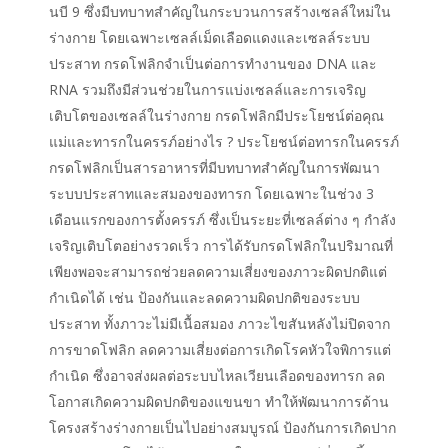
นบี 9 ซึ่งมีบทบาทสำคัญในกระบวนการสร้างเซลล์ใหม่ใน
ร่างกาย โดยเฉพาะเซลล์เม็ดเลือดแดงและเซลล์ระบบ
ประสาท กรดโฟลิกจำเป็นต่อการทำงานของ DNA และ
RNA รวมถึงมีส่วนช่วยในการแบ่งเซลล์และการเจริญ
เติบโตของเซลล์ในร่างกาย กรดโฟลิกมีประโยชน์ต่อคุณ
แม่และทารกในครรภ์อย่างไร ? ประโยชน์ต่อทารกในครรภ์
กรดโฟลิกเป็นสารอาหารที่มีบทบาทสำคัญในการพัฒนา
ระบบประสาทและสมองของทารก โดยเฉพาะในช่วง 3
เดือนแรกของการตั้งครรภ์ ซึ่งเป็นระยะที่เซลล์ต่าง ๆ กำลัง
เจริญเติบโตอย่างรวดเร็ว การได้รับกรดโฟลิกในปริมาณที่
เพียงพอจะสามารถช่วยลดความเสี่ยงของภาวะผิดปกติแต่
กำเนิดได้ เช่น ป้องกันและลดความผิดปกติของระบบ
ประสาท ทั้งภาวะไม่มีเนื้อสมอง ภาวะไขสันหลังไม่ปิดจาก
การขาดโฟลิก ลดความเสี่ยงต่อการเกิดโรคหัวใจพิการแต่
กำเนิด ซึ่งอาจส่งผลต่อระบบไหลเวียนเลือดของทารก ลด
โอกาสเกิดความผิดปกติของแขนขา ทำให้พัฒนาการด้าน
โครงสร้างร่างกายเป็นไปอย่างสมบูรณ์ ป้องกันการเกิดปาก