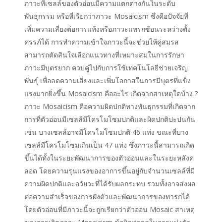
ภาวะที่เซลล์ของตัวอ่อนมีความแตกต่างกันในระดับ
พันธุกรรม หรือที่เรียกว่าภาวะ Mosaicism ซึ่งคือปัจจัยที่
เพิ่มความเสี่ยงต่อการแท้งหรือภาวะแทรกซ้อนระหว่างตั้ง
ครรภ์ได้ การทำความเข้าใจภาวะนี้จะช่วยให้คู่สมรส
สามารถตัดสินใจเลือกแนวทางที่เหมาะสมในการรักษา
ภาวะมีบุตรยาก ควบคู่ไปกับการใช้เทคโนโลยีช่วยเจริญ
พันธุ์ เพื่อลดความเสี่ยงและเพิ่มโอกาสในการมีบุตรที่แข็ง
แรงมากยิ่งขึ้น Mosaicism คืออะไร เกิดจากสาเหตุใดบ้าง ?
ภาวะ Mosaicism คือความผิดปกติทางพันธุกรรมที่เกิดจาก
การที่ตัวอ่อนมีเซลล์มีโครโมโซมปกติและผิดปกติปะปนกัน
เช่น บางเซลล์อาจมีโครโมโซมปกติ 46 แท่ง ขณะที่บาง
เซลล์มีโครโมโซมเกินเป็น 47 แท่ง ซึ่งภาวะนี้สามารถเกิด
ขึ้นได้ทั้งในระยะพัฒนาการของตัวอ่อนและในระยะหลังค
ลอด โดยความรุนแรงของอาการขึ้นอยู่กับจำนวนเซลล์ที่มี
ความผิดปกติและอวัยวะที่ได้รับผลกระทบ รวมทั้งอาจส่งผล
ต่อความสำเร็จของการฝังตัวและพัฒนาการของทารกได้
โดยตัวอ่อนที่มีภาวะนี้จะถูกเรียกว่าตัวอ่อน Mosaic สาเหตุ