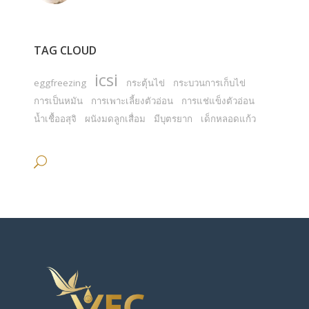
TAG CLOUD
icsi
eggfreezing
กระตุ้นไข่
กระบวนการเก็บไข่
การเป็นหมัน
การเพาะเลี้ยงตัวอ่อน
การแช่แข็งตัวอ่อน
น้ำเชื้ออสุจิ
ผนังมดลูกเสื่อม
มีบุตรยาก
เด็กหลอดแก้ว