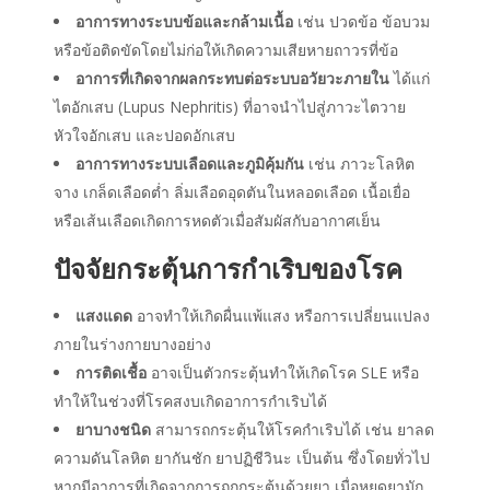
อาการทางระบบข้อและกล้ามเนื้อ
เช่น ปวดข้อ ข้อบวม
หรือข้อติดขัดโดยไม่ก่อให้เกิดความเสียหายถาวรที่ข้อ
อาการที่เกิดจากผลกระทบต่อระบบอวัยวะภายใน
ได้แก่
ไตอักเสบ (Lupus Nephritis) ที่อาจนำไปสู่ภาวะไตวาย
หัวใจอักเสบ และปอดอักเสบ
อาการทางระบบเลือดและภูมิคุ้มกัน
เช่น ภาวะโลหิต
จาง เกล็ดเลือดต่ำ ลิ่มเลือดอุดตันในหลอดเลือด เนื้อเยื่อ
หรือเส้นเลือดเกิดการหดตัวเมื่อสัมผัสกับอากาศเย็น
ปัจจัยกระตุ้นการกำเริบของโรค
แสงแดด
อาจทำให้เกิดผื่นแพ้แสง หรือการเปลี่ยนแปลง
ภายในร่างกายบางอย่าง
การติดเชื้อ
อาจเป็นตัวกระตุ้นทำให้เกิดโรค SLE หรือ
ทำให้ในช่วงที่โรคสงบเกิดอาการกำเริบได้
ยาบางชนิด
สามารถกระตุ้นให้โรคกำเริบได้ เช่น ยาลด
ความดันโลหิต ยากันชัก ยาปฏิชีวินะ เป็นต้น ซึ่งโดยทั่วไป
หากมีอาการที่เกิดจากการถูกกระตุ้นด้วยยา เมื่อหยุดยามัก