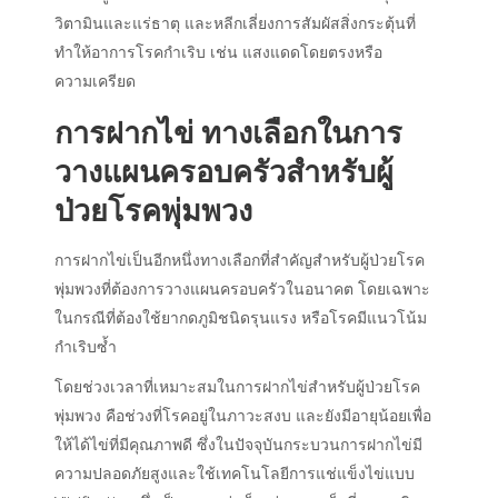
วิตามินและแร่ธาตุ และหลีกเลี่ยงการสัมผัสสิ่งกระตุ้นที่
ทำให้อาการโรคกำเริบ เช่น แสงแดดโดยตรงหรือ
ความเครียด
การฝากไข่
ทางเลือกในการ
วางแผนครอบครัวสำหรับผู้
ป่วยโรคพุ่มพวง
การฝากไข่
เป็นอีกหนึ่งทางเลือกที่สำคัญสำหรับผู้ป่วยโรค
พุ่มพวงที่ต้องการวางแผนครอบครัวในอนาคต โดยเฉพาะ
ในกรณีที่ต้องใช้ยากดภูมิชนิดรุนแรง หรือโรคมีแนวโน้ม
กำเริบซ้ำ
โดยช่วงเวลาที่เหมาะสมในการฝากไข่สำหรับผู้ป่วย
โรค
พุ่มพวง คือ
ช่วงที่โรคอยู่ในภาวะสงบ และยังมีอายุน้อยเพื่อ
ให้ได้ไข่ที่มีคุณภาพดี ซึ่งในปัจจุบันกระบวนการฝากไข่มี
ความปลอดภัยสูงและใช้เทคโนโลยีการแช่แข็งไข่แบบ