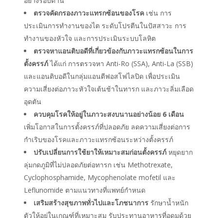
อย่างรอบด้าน
ตรวจคัดกรองภาวะแทรกซ้อนของโรค
เช่น การ
ประเมินการทำงานของไต ระดับโปรตีนในปัสสาวะ การ
ทำงานของหัวใจ และการประเมินระบบโลหิต
ตรวจหาแอนติบอดีที่เกี่ยวข้องกับภาวะแทรกซ้อนในการ
ตั้งครรภ์
ได้แก่ การตรวจหา Anti-Ro (SSA), Anti-La (SSB)
และแอนติบอดีในกลุ่มแอนตีฟอสโฟไลปิด เพื่อประเมิน
ความเสี่ยงต่อภาวะหัวใจเต้นช้าในทารก และภาวะลิ่มเลือด
อุดตัน
ควบคุมโรคให้อยู่ในภาวะสงบนานอย่างน้อย 6 เดือน
เพิ่มโอกาสในการตั้งครรภ์ที่ปลอดภัย ลดความเสี่ยงต่อการ
กำเริบของโรคและภาวะแทรกซ้อนระหว่างตั้งครรภ์
ปรับเปลี่ยนการใช้ยาให้เหมาะสมก่อนตั้งครรภ์
หยุดยาก
ลุ่มกดภูมิที่ไม่ปลอดภัยต่อทารก เช่น Methotrexate,
Cyclophosphamide, Mycophenolate mofetil และ
Leflunomide ตามแนวทางที่แพทย์กำหนด
เสริมสร้างสุขภาพทั่วไปและโภชนาการ
รักษาน้ำหนัก
ตัวให้อยู่ในเกณฑ์ที่เหมาะสม รับประทานอาหารที่อุดมด้วย