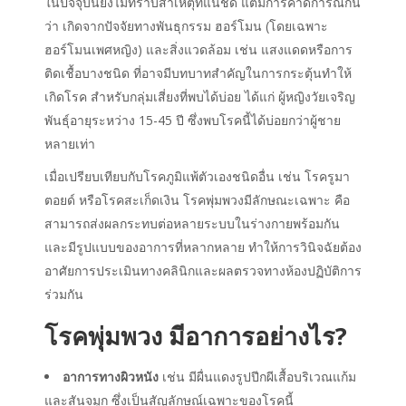
ในปัจจุบันยังไม่ทราบสาเหตุที่แน่ชัด แต่มีการคาดการณ์กัน
ว่า เกิดจากปัจจัยทางพันธุกรรม ฮอร์โมน (โดยเฉพาะ
ฮอร์โมนเพศหญิง) และสิ่งแวดล้อม เช่น แสงแดดหรือการ
ติดเชื้อบางชนิด ที่อาจมีบทบาทสำคัญในการกระตุ้นทำให้
เกิดโรค สำหรับกลุ่มเสี่ยงที่พบได้บ่อย ได้แก่ ผู้หญิงวัยเจริญ
พันธุ์อายุระหว่าง 15-45 ปี ซึ่งพบโรคนี้ได้บ่อยกว่าผู้ชาย
หลายเท่า
เมื่อเปรียบเทียบกับโรคภูมิแพ้ตัวเองชนิดอื่น เช่น โรครูมา
ตอยด์ หรือโรคสะเก็ดเงิน โรคพุ่มพวงมีลักษณะเฉพาะ คือ
สามารถส่งผลกระทบต่อหลายระบบในร่างกายพร้อมกัน
และมีรูปแบบของอาการที่หลากหลาย ทำให้การวินิจฉัยต้อง
อาศัยการประเมินทางคลินิกและผลตรวจทางห้องปฏิบัติการ
ร่วมกัน
โรคพุ่มพวง
มี
อาการ
อย่างไร?
อาการทางผิวหนัง
เช่น มีผื่นแดงรูปปีกผีเสื้อบริเวณแก้ม
และสันจมูก ซึ่งเป็นสัญลักษณ์เฉพาะของโรคนี้