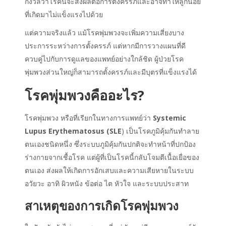
กังวลว่าโรคนี้จะส่งผลต่อการตั้งครรภ์และอาจทำให้ลูกน้อย
ที่เกิดมาไม่แข็งแรงไปด้วย
แต่ความจริงแล้ว แม้โรคพุ่มพวงจะเพิ่มความเสี่ยงบาง
ประการระหว่างการตั้งครรภ์ แต่หากมีการวางแผนที่ดี
ควบคู่ไปกับการดูแลของแพทย์อย่างใกล้ชิด ผู้ป่วยโรค
พุ่มพวงส่วนใหญ่ก็สามารถตั้งครรภ์และมีบุตรที่แข็งแรงได้
โรคพุ่มพวงคือ
อะไร?
โรคพุ่มพวง หรือที่เรียกในทางการแพทย์ว่า
Systemic
Lupus Erythematosus (SLE
) เป็นโรคภูมิคุ้มกันทำลาย
ตนเองชนิดหนึ่ง ซึ่งระบบภูมิคุ้มกันปกติจะทำหน้าที่ปกป้อง
ร่างกายจากเชื้อโรค แต่ผู้ที่เป็นโรคนี้กลับโจมตีเนื้อเยื่อของ
ตนเอง ส่งผลให้เกิดการอักเสบและความเสียหายในระบบ
อวัยวะ อาทิ ผิวหนัง ข้อต่อ ไต หัวใจ และระบบประสาท
สาเหตุของการเกิดโรคพุ่มพวง