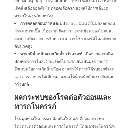
(Antiphospholipid Syndrome – APS) ซึ่งเป็นภาวะที่ทำให้
เกิดลิ่มเลือดอุดตันในหลอดเลือดรก ส่งผลให้การเลี้ยงดู
ทารกในครรภ์บกพร่อง
การคลอดก่อนกำหนด
: ผู้ป่วย SLE มีแนวโน้มคลอดก่อน
กำหนดมากขึ้น เนื่องจากเกิดภาวะแทรกซ้อนของโรคและ
ผลข้างเคียงจากการรักษา เช่น การใช้ยาคอร์ติโคสเตียรอย
ด์ขนาดสูง
ทารกมีน้ำหนักแรกเกิดต่ำกว่าเกณฑ์
: เกิดจากความผิด
ปกติของการไหลเวียนเลือดไปยังรก อันเป็นผลจากการ
อักเสบหรือการเกิดลิ่มเลือด อาจทำให้ทารกได้รับออกซิเจน
และสารอาหารไม่เพียงพอ ส่งผลให้น้ำหนักตัวแรกเกิดน้อย
กว่าปกติ
ผลกระทบของโรคต่อตัวอ่อนและ
ทารกในครรภ์
โรคพุ่มพวง
ในมารดา
คือ
หนึ่งในปัจจัยที่ส่งผลกระทบ
โดยตรงต่อตัวอ่อนและทารกในครรภ์ โดยเฉพาะในกรณีที่