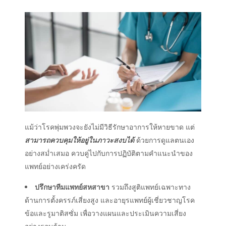
แม้ว่า
โรคพุ่มพวง
จะยังไม่มีวิธีรักษา
อาการ
ให้หายขาด แต่
สามารถควบคุมให้อยู่ในภาวะสงบได้
ด้วยการดูแลตนเอง
อย่างสม่ำเสมอ ควบคู่ไปกับการปฏิบัติตามคำแนะนำของ
แพทย์อย่างเคร่งครัด
ปรึกษาทีมแพทย์สหสาขา
รวมถึงสูติแพทย์เฉพาะทาง
ด้านการตั้งครรภ์เสี่ยงสูง และอายุรแพทย์ผู้เชี่ยวชาญโรค
ข้อและรูมาติสซั่ม เพื่อวางแผนและประเมินความเสี่ยง