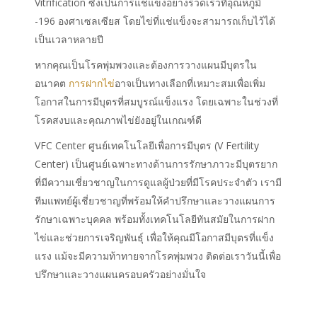
Vitrification ซึ่งเป็นการแช่แข็งอย่างรวดเร็วที่อุณหภูมิ
-196 องศาเซลเซียส โดยไข่ที่แช่แข็งจะสามารถเก็บไว้ได้
เป็นเวลาหลายปี
หากคุณเป็นโรคพุ่มพวงและต้องการวางแผนมีบุตรใน
อนาคต
การฝากไข่
อาจเป็นทางเลือกที่เหมาะสมเพื่อเพิ่ม
โอกาสในการมีบุตรที่สมบูรณ์แข็งแรง โดยเฉพาะในช่วงที่
โรคสงบและคุณภาพไข่ยังอยู่ในเกณฑ์ดี
VFC Center ศูนย์เทคโนโลยีเพื่อการมีบุตร (V Fertility
Center) เป็นศูนย์เฉพาะทางด้านการรักษาภาวะมีบุตรยาก
ที่มีความเชี่ยวชาญในการดูแลผู้ป่วยที่มีโรคประจำตัว เรามี
ทีมแพทย์ผู้เชี่ยวชาญที่พร้อมให้คำปรึกษาและวางแผนการ
รักษาเฉพาะบุคคล พร้อมทั้งเทคโนโลยีทันสมัยใน
การฝาก
ไข่
และช่วยการเจริญพันธุ์ เพื่อให้คุณมีโอกาสมีบุตรที่แข็ง
แรง แม้จะมีความท้าทายจากโรคพุ่มพวง ติดต่อเราวันนี้เพื่อ
ปรึกษาและวางแผนครอบครัวอย่างมั่นใจ