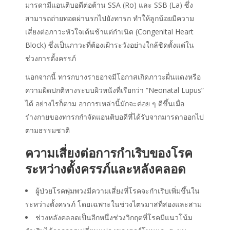
มารดามีแอนติบอดีต่อต้าน SSA (Ro) และ SSB (La) ซึ่ง
สามารถถ่ายทอดผ่านรกไปยังทารก ทำให้ลูกน้อยมีความ
เสี่ยงต่อภาวะหัวใจเต้นช้าแต่กำเนิด (Congenital Heart
Block) ซึ่งเป็นภาวะที่ต้องเฝ้าระวังอย่างใกล้ชิดตั้งแต่ใน
ช่วงการตั้งครรภ์
นอกจากนี้ ทารกบางรายอาจมีโอกาสเกิดภาวะผื่นแดงหรือ
ความผิดปกติทางระบบผิวหนังที่เรียกว่า “Neonatal Lupus”
ได้ อย่างไรก็ตาม อาการเหล่านี้มักจะค่อย ๆ ดีขึ้นเมื่อ
ร่างกายของทารกกำจัดแอนติบอดีที่ได้รับจากมารดาออกไป
ตามธรรมชาติ
ความเสี่ยงต่อการกำเริบของโรค
ระหว่างตั้งครรภ์และหลังคลอด
ผู้ป่วยโรคพุ่มพวงมีความเสี่ยงที่โรคจะกำเริบเพิ่มขึ้นใน
ระหว่างตั้งครรภ์ โดยเฉพาะในช่วงไตรมาสที่สองและสาม
ช่วงหลังคลอดเป็นอีกหนึ่งช่วงวิกฤตที่โรคมีแนวโน้ม