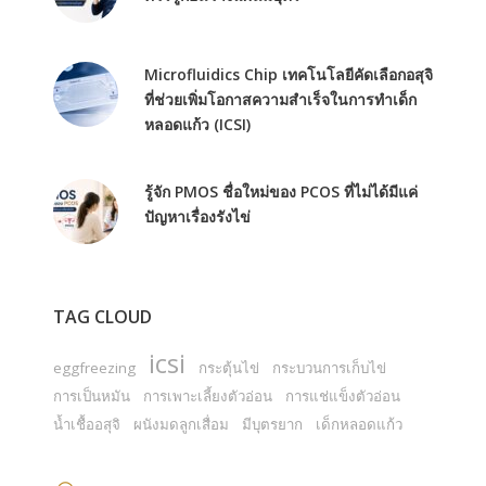
Microfluidics Chip เทคโนโลยีคัดเลือกอสุจิ
ที่ช่วยเพิ่มโอกาสความสำเร็จในการทำเด็ก
หลอดแก้ว (ICSI)
รู้จัก PMOS ชื่อใหม่ของ PCOS ที่ไม่ได้มีแค่
ปัญหาเรื่องรังไข่
TAG CLOUD
icsi
eggfreezing
กระตุ้นไข่
กระบวนการเก็บไข่
การเป็นหมัน
การเพาะเลี้ยงตัวอ่อน
การแช่แข็งตัวอ่อน
น้ำเชื้ออสุจิ
ผนังมดลูกเสื่อม
มีบุตรยาก
เด็กหลอดแก้ว