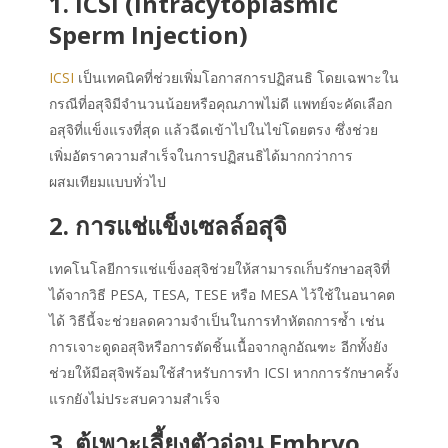
1. ICSI (Intracytoplasmic
Sperm Injection)
ICSI
เป็นเทคนิคที่ช่วยเพิ่มโอกาสการปฏิสนธิ โดยเฉพาะใน
กรณีที่อสุจิมีจำนวนน้อยหรือคุณภาพไม่ดี แพทย์จะคัดเลือก
อสุจิที่แข็งแรงที่สุด แล้วฉีดเข้าไปในไข่โดยตรง ซึ่งช่วย
เพิ่มอัตราความสำเร็จในการปฏิสนธิได้มากกว่าการ
ผสมเทียมแบบทั่วไป
2. การแช่แข็งเซลล์อสุจิ
เทคโนโลยีการแช่แข็งอสุจิช่วยให้สามารถเก็บรักษาอสุจิที่
ได้จากวิธี PESA, TESA, TESE หรือ MESA ไว้ใช้ในอนาคต
ได้ วิธีนี้จะช่วยลดความจำเป็นในการทำหัตถการซ้ำ เช่น
การเจาะดูดอสุจิหรือการตัดชิ้นเนื้อจากลูกอัณฑะ อีกทั้งยัง
ช่วยให้มีอสุจิพร้อมใช้สำหรับการทำ ICSI หากการรักษาครั้ง
แรกยังไม่ประสบความสำเร็จ
3. ตู้เพาะเลี้ยงตัวอ่อน Embryo