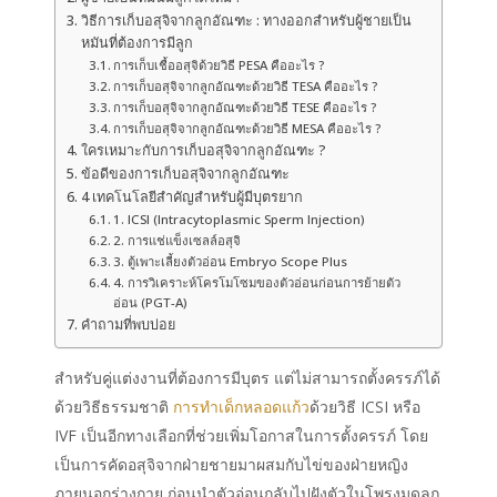
วิธีการเก็บอสุจิจากลูกอัณฑะ : ทางออกสำหรับผู้ชายเป็น
หมันที่ต้องการมีลูก
การเก็บเชื้ออสุจิด้วยวิธี PESA คืออะไร ?
การเก็บอสุจิจากลูกอัณฑะด้วยวิธี TESA คืออะไร ?
การเก็บอสุจิจากลูกอัณฑะด้วยวิธี TESE คืออะไร ?
การเก็บอสุจิจากลูกอัณฑะด้วยวิธี MESA คืออะไร ?
ใครเหมาะกับการเก็บอสุจิจากลูกอัณฑะ ?
ข้อดีของการเก็บอสุจิจากลูกอัณฑะ
4 เทคโนโลยีสำคัญสำหรับผู้มีบุตรยาก
1. ICSI (Intracytoplasmic Sperm Injection)
2. การแช่แข็งเซลล์อสุจิ
3. ตู้เพาะเลี้ยงตัวอ่อน Embryo Scope Plus
4. การวิเคราะห์โครโมโซมของตัวอ่อนก่อนการย้ายตัว
อ่อน (PGT-A)
คำถามที่พบบ่อย
สำหรับคู่แต่งงานที่ต้องการมีบุตร แต่ไม่สามารถตั้งครรภ์ได้
ด้วยวิธีธรรมชาติ
การทำเด็กหลอดแก้ว
ด้วยวิธี ICSI หรือ
IVF เป็นอีกทางเลือกที่ช่วยเพิ่มโอกาสในการตั้งครรภ์ โดย
เป็นการคัดอสุจิจากฝ่ายชายมาผสมกับไข่ของฝ่ายหญิง
ภายนอกร่างกาย ก่อนนำตัวอ่อนกลับไปฝังตัวในโพรงมดลูก