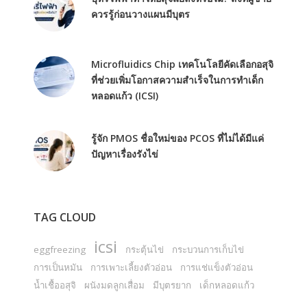
ควรรู้ก่อนวางแผนมีบุตร
Microfluidics Chip เทคโนโลยีคัดเลือกอสุจิ
ที่ช่วยเพิ่มโอกาสความสำเร็จในการทำเด็ก
หลอดแก้ว (ICSI)
รู้จัก PMOS ชื่อใหม่ของ PCOS ที่ไม่ได้มีแค่
ปัญหาเรื่องรังไข่
TAG CLOUD
icsi
eggfreezing
กระตุ้นไข่
กระบวนการเก็บไข่
การเป็นหมัน
การเพาะเลี้ยงตัวอ่อน
การแช่แข็งตัวอ่อน
น้ำเชื้ออสุจิ
ผนังมดลูกเสื่อม
มีบุตรยาก
เด็กหลอดแก้ว