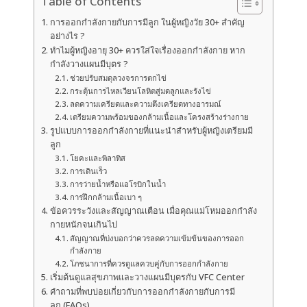
Table of Contents
การออกกำลังกายกับการมีลูก ในผู้หญิงวัย 30+ สำคัญ
อย่างไร ?
ทำไมผู้หญิงอายุ 30+ ควรใส่ใจเรื่องออกกำลังกาย หาก
กำลังวางแผนมีบุตร ?
ช่วยปรับสมดุลวงจรการตกไข่
กระตุ้นการไหลเวียนโลหิตสู่มดลูกและรังไข่
ลดความเครียดและความตึงเครียดทางอารมณ์
เตรียมความพร้อมของกล้ามเนื้อและโครงสร้างร่างกาย
รูปแบบการออกกำลังกายที่แนะนำสำหรับผู้หญิงเตรียมมี
ลูก
โยคะและพิลาทิส
การเดินเร็ว
การว่ายน้ำหรือแอโรบิกในน้ำ
การฝึกกล้ามเนื้อเบา ๆ
ข้อควรระวังและสัญญาณเตือน เมื่อคุณแม่โหมออกกำลัง
กายหนักจนเกินไป
สัญญาณที่บ่งบอกว่าควรลดความเข้มข้นของการออก
กำลังกาย
โภชนาการที่ควรดูแลควบคู่กับการออกกำลังกาย
เริ่มต้นดูแลสุขภาพและวางแผนมีบุตรกับ VFC Center
คำถามที่พบบ่อยเกี่ยวกับการออกกำลังกายกับการมี
ลูก (FAQs)