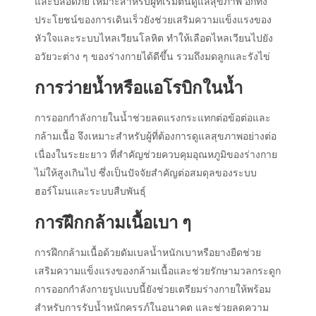
และปลอดภัย เหมาะสำหรับผู้ที่เริ่มต้นดูแลสุขภาพ อีกทั้ง
ประโยชน์ของการเดินเร็วยังช่วยเสริมความแข็งแรงของ
หัวใจและระบบไหลเวียนโลหิต ทำให้เลือดไหลเวียนไปยัง
อวัยวะต่าง ๆ ของร่างกายได้ดีขึ้น รวมถึงมดลูกและรังไข่
การว่ายน้ำหรือแอโรบิกในน้ำ
การออกกำลังกายในน้ำช่วยลดแรงกระแทกต่อข้อต่อและ
กล้ามเนื้อ จึงเหมาะสำหรับผู้ที่ต้องการดูแลสุขภาพอย่างต่อ
เนื่องในระยะยาว ที่สำคัญช่วยควบคุมอุณหภูมิของร่างกาย
ไม่ให้สูงเกินไป ซึ่งเป็นปัจจัยสำคัญต่อสมดุลของระบบ
ฮอร์โมนและระบบสืบพันธุ์
การฝึกกล้ามเนื้อเบา ๆ
การฝึกกล้ามเนื้อด้วยดัมเบลน้ำหนักเบาหรือยางยืดช่วย
เสริมความแข็งแรงของกล้ามเนื้อและช่วยรักษามวลกระดูก
การออกกำลังกายรูปแบบนี้ยังช่วยเตรียมร่างกายให้พร้อม
สำหรับการรับน้ำหนักครรภ์ในอนาคต และช่วยลดความ