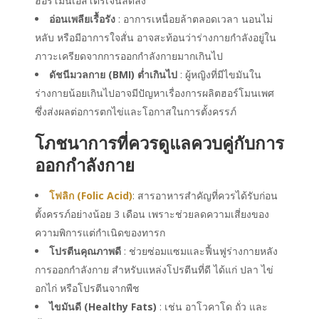
ฮอร์โมนเอสโตรเจนลดลง
อ่อนเพลียเรื้อรัง
: อาการเหนื่อยล้าตลอดเวลา นอนไม่
หลับ หรือมีอาการใจสั่น อาจสะท้อนว่าร่างกายกำลังอยู่ใน
ภาวะเครียดจากการออกกำลังกายมากเกินไป
ดัชนีมวลกาย (BMI) ต่ำเกินไป
: ผู้หญิงที่มีไขมันใน
ร่างกายน้อยเกินไปอาจมีปัญหาเรื่องการผลิตฮอร์โมนเพศ
ซึ่งส่งผลต่อการตกไข่และโอกาสในการตั้งครรภ์
โภชนาการที่ควรดูแลควบคู่กับการ
ออกกำลังกาย
โฟลิก (Folic Acid)
: สารอาหารสำคัญที่ควรได้รับก่อน
ตั้งครรภ์อย่างน้อย 3 เดือน เพราะช่วยลดความเสี่ยงของ
ความพิการแต่กำเนิดของทารก
โปรตีนคุณภาพดี
: ช่วยซ่อมแซมและฟื้นฟูร่างกายหลัง
การออกกำลังกาย สำหรับแหล่งโปรตีนที่ดี ได้แก่ ปลา ไข่
อกไก่ หรือโปรตีนจากพืช
ไขมันดี (Healthy Fats)
: เช่น อาโวคาโด ถั่ว และ