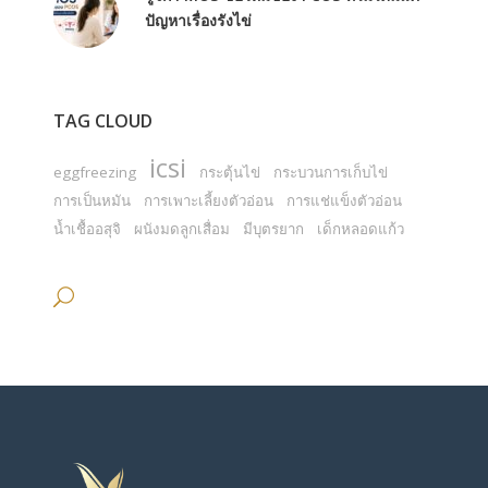
ปัญหาเรื่องรังไข่
TAG CLOUD
icsi
eggfreezing
กระตุ้นไข่
กระบวนการเก็บไข่
การเป็นหมัน
การเพาะเลี้ยงตัวอ่อน
การแช่แข็งตัวอ่อน
น้ำเชื้ออสุจิ
ผนังมดลูกเสื่อม
มีบุตรยาก
เด็กหลอดแก้ว