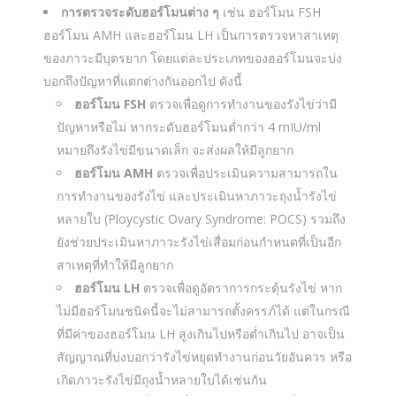
การตรวจระดับฮอร์โมนต่าง ๆ
เช่น ฮอร์โมน FSH
ฮอร์โมน AMH และฮอร์โมน LH เป็นการตรวจหาสาเหตุ
ของภาวะมีบุตรยาก โดยแต่ละประเภทของฮอร์โมนจะบ่ง
บอกถึงปัญหาที่แตกต่างกันออกไป ดังนี้
ฮอร์โมน FSH
ตรวจเพื่อดูการทำงานของรังไข่ว่ามี
ปัญหาหรือไม่ หากระดับฮอร์โมนต่ำกว่า 4 mIU/ml
หมายถึงรังไข่มีขนาดเล็ก จะส่งผลให้มีลูกยาก
ฮอร์โมน AMH
ตรวจเพื่อประเมินความสามารถใน
การทำงานของรังไข่ และประเมินหาภาวะถุงน้ำรังไข่
หลายใบ (Ploycystic Ovary Syndrome: POCS) รวมถึง
ยังช่วยประเมินหาภาวะรังไข่เสื่อมก่อนกำหนดที่เป็นอีก
สาเหตุที่ทำให้มีลูกยาก
ฮอร์โมน LH
ตรวจเพื่อดูอัตราการกระตุ้นรังไข่ หาก
ไม่มีฮอร์โมนชนิดนี้จะไม่สามารถตั้งครรภ์ได้ แต่ในกรณี
ที่มีค่าของฮอร์โมน LH สูงเกินไปหรือต่ำเกินไป อาจเป็น
สัญญาณที่บ่งบอกว่ารังไข่หยุดทำงานก่อนวัยอันควร หรือ
เกิดภาวะรังไข่มีถุงน้ำหลายใบได้เช่นกัน