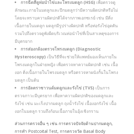
การฉีดสีดูท่อนำไข่และโพรงมดลูก (HSG)
เพื่อตรวจดู
ลักษณะภายในมดลูกและปีกมดลูกว่ามีความผิดปกติหรือไม่
โดยจะทราบความผิดปกติได้จากภาพเอกซเรย์ เช่น มีติ่ง
เนื้อภายในมดลูก มดลูกมีรูปร่างผิดปกติ หรือท่อรังไข่อุดตัน
รวมไปถึงตรวจดูพังผืดบริเวณท่อนำไข่ที่เป็นสาเหตุของการ
มีบุตรยาก
การส่องกล้องตรวจโพรงมดลูก (Diagnostic
Hysteroscopy)
เป็นวิธีที่จะช่วยให้แพทย์มองเห็นภายใน
โพรงมดลูกในฝ่ายหญิง เพื่อตรวจหาความผิดปกติ เช่น เนื้อ
งอก ติ่งเนื้อภายในโพรงมดลูก หรือตรวจหาผนังกั้นในโพรง
มดลูก เป็นต้น
การอัลตราซาวนด์มดลูกและรังไข่ (TVS)
เป็นการ
ตรวจภาวะมีบุตรยาก เพื่อหาความผิดปกติของมดลูกและ
รังไข่ เช่น มะเร็งปากมดลูก ถุงน้ำรังไข่ เนื้องอกรังไข่ เนื้อ
งอกในมดลูก รวมถึงก้อนเนื้อภายในอุ้งเชิงกราน
ส่วนการตรวจอื่น ๆ เช่น การตรวจปัจจัยด้านปากมดลูก,
การทำ Postcoital Test, การตรวจวัด Basal Body