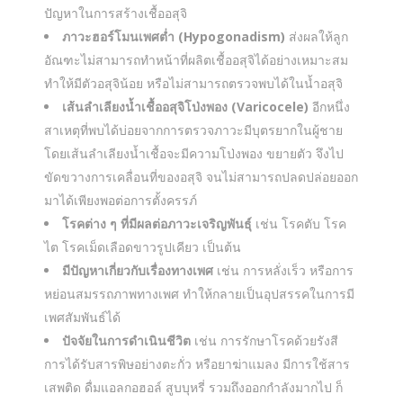
ปัญหาในการสร้างเชื้ออสุจิ
ภาวะฮอร์โมนเพศต่ำ (Hypogonadism)
ส่งผลให้ลูก
อัณฑะไม่สามารถทำหน้าที่ผลิตเชื้ออสุจิได้อย่างเหมาะสม
ทำให้มีตัวอสุจิน้อย หรือไม่สามารถตรวจพบได้ในน้ำอสุจิ
เส้นลำเลียงน้ำเชื้ออสุจิโป่งพอง (Varicocele)
อีกหนึ่ง
สาเหตุที่พบได้บ่อยจากการตรวจภาวะมีบุตรยากในผู้ชาย
โดยเส้นลำเลียงน้ำเชื้อจะมีความโป่งพอง ขยายตัว จึงไป
ขัดขวางการเคลื่อนที่ของอสุจิ จนไม่สามารถปลดปล่อยออก
มาได้เพียงพอต่อการตั้งครรภ์
โรคต่าง ๆ ที่มีผลต่อภาวะเจริญพันธุ์
เช่น โรคตับ โรค
ไต โรคเม็ดเลือดขาวรูปเคียว เป็นต้น
มีปัญหาเกี่ยวกับเรื่องทางเพศ
เช่น การหลั่งเร็ว หรือการ
หย่อนสมรรถภาพทางเพศ ทำให้กลายเป็นอุปสรรคในการมี
เพศสัมพันธ์ได้
ปัจจัยในการดำเนินชีวิต
เช่น การรักษาโรคด้วยรังสี
การได้รับสารพิษอย่างตะกั่ว หรือยาฆ่าแมลง มีการใช้สาร
เสพติด ดื่มแอลกอฮอล์ สูบบุหรี่ รวมถึงออกกำลังมากไป ก็