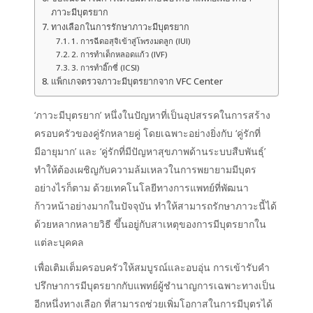
ภาวะมีบุตรยาก
ทางเลือกในการรักษาภาวะมีบุตรยาก
1. การฉีดอสุจิเข้าสู่โพรงมดลูก (IUI)
2. การทำเด็กหลอดแก้ว (IVF)
3. การทำอิ๊กซี่ (ICSI)
แพ็กเกจตรวจภาวะมีบุตรยากจาก VFC Center
‘ภาวะมีบุตรยาก’ หนึ่งในปัญหาที่เป็นอุปสรรคในการสร้าง
ครอบครัวของคู่รักหลายคู่ โดยเฉพาะอย่างยิ่งกับ ‘คู่รักที่
มีอายุมาก’ และ ‘คู่รักที่มีปัญหาสุขภาพด้านระบบสืบพันธุ์’
ทำให้ต้องเผชิญกับความล้มเหลวในการพยายามมีบุตร
อย่างไรก็ตาม ด้วยเทคโนโลยีทางการแพทย์ที่พัฒนา
ก้าวหน้าอย่างมากในปัจจุบัน ทำให้สามารถรักษาภาวะนี้ได้
ด้วยหลากหลายวิธี ขึ้นอยู่กับสาเหตุของการมีบุตรยากใน
แต่ละบุคคล
เพื่อเติมเต็มครอบครัวให้สมบูรณ์และอบอุ่น การเข้ารับคำ
ปรึกษาการมีบุตรยากกับแพทย์ผู้ชำนาญการเฉพาะทางเป็น
อีกหนึ่งทางเลือก ที่สามารถช่วยเพิ่มโอกาสในการมีบุตรได้