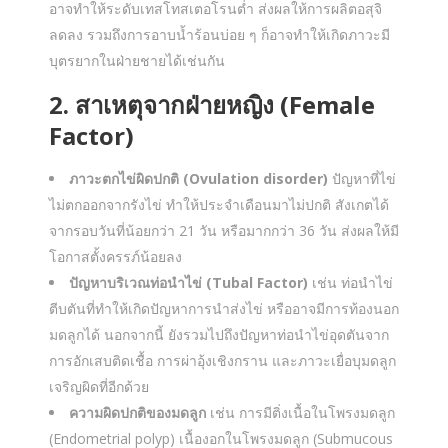
อาจทำให้ระดับเทสโทสเตอโรนต่ำ ส่งผลให้การผลิตอสุจิ
ลดลง รวมถึงการอาบน้ำร้อนบ่อย ๆ ก็อาจทำให้เกิดภาวะมี
บุตรยากในฝ่ายชายได้เช่นกัน
2. สาเหตุจากฝ่ายหญิง (Female
Factor)
ภาวะตกไข่ผิดปกติ (Ovulation disorder)
ปัญหาที่ไข่
ไม่ตกออกจากรังไข่ ทำให้ประจำเดือนมาไม่ปกติ สังเกตได้
จากรอบวันที่น้อยกว่า 21 วัน หรือมากกว่า 36 วัน ส่งผลให้มี
โอกาสตั้งครรภ์น้อยลง
ปัญหาบริเวณท่อนำไข่ (Tubal Factor)
เช่น ท่อนำไข่
ตีบตันที่ทำให้เกิดปัญหาการนำส่งไข่ หรืออาจมีการท้องนอก
มดลูกได้ นอกจากนี้ ยังรวมไปถึงปัญหาท่อนำไข่อุดตันจาก
การอักเสบติดเชื้อ การผ่าอุ้งเชิงกราน และภาวะเยื่อบุมดลูก
เจริญผิดที่อีกด้วย
ความผิดปกติของมดลูก
เช่น การมีติ่งเนื้อในโพรงมดลูก
(Endometrial polyp) เนื้องอกในโพรงมดลูก (Submucous