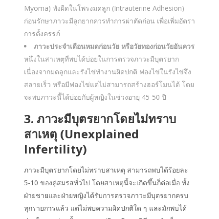
Myoma) พังผืดในโพรงมดลูก (Intrauterine Adhesion)
ก่อนรักษาภาวะมีลูกยากควรทำการผ่าตัดก่อน เพื่อเพิ่มอัตรา
การตั้งครรภ์
ภาวะประจำเดือนหมดก่อนวัย หรือวัยทองก่อนวัยอันควร
หนึ่งในสาเหตุที่พบได้บ่อยในการตรวจภาวะมีบุตรยาก
เนื่องจากมดลูกและรังไข่ทำงานผิดปกติ ฟองไข่ในรังไข่จึง
สลายเร็ว หรือมีฟองไข่แต่ไม่สามารถสร้างฮอร์โมนได้ โดย
จะพบภาวะนี้ได้บ่อยกับผู้หญิงในช่วงอายุ 45-50 ปี
3. ภาวะมีบุตรยากโดยไม่ทราบ
สาเหตุ (Unexplained
Infertility)
ภาวะมีบุตรยากโดยไม่ทราบสาเหตุ สามารถพบได้ร้อยละ
5-10 ของคู่สมรสทั่วไป โดยสาเหตุนี้จะเกิดขึ้นก็ต่อเมื่อ ทั้ง
ฝ่ายชายและฝ่ายหญิงได้รับการตรวจภาวะมีบุตรยากครบ
ทุกรายการแล้ว แต่ไม่พบความผิดปกติใด ๆ และมักพบได้