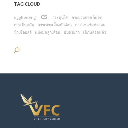
TAG CLOUD
icsi
eggfreezing
กระตุ้นไข่
กระบวนการเก็บไข่
การเป็นหมัน
การเพาะเลี้ยงตัวอ่อน
การแช่แข็งตัวอ่อน
น้ำเชื้ออสุจิ
ผนังมดลูกเสื่อม
มีบุตรยาก
เด็กหลอดแก้ว