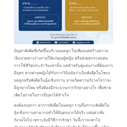
ปัญหาพังผืดที่เกิดขึ้นบริเวณมดลูก ไม่เพียงแต่สร้างความ
เจ็บปวดทางร่างกายให้แก่คุณผู้หญิง หรือส่งผลกระทบต่อ
การใช้ชีวิตประจำวันเท่านั้น แต่สำหรับคู่แต่งงานที่ต้องการ
มีบุตร หากฝ่ายหญิงได้รับการวินิจฉัยว่าเป็นพังผืดในโพรง
มดลูกหรือพังผืดในอุ้งเชิงกราน อาจเกิดความกังวลใจว่าจะ
มีลูกยากไหม หรือต้องมีกระบวนการรักษาอย่างไร เพื่อช่วย
เพิ่มโอกาสในการมีบุตรได้สำเร็จ
คงต้องบอกว่า อาการพังผืดในมดลูก รวมถึงภาวะพังผืดใน
อุ้งเชิงกรานสามารถทำให้มีบุตรยากได้จริง แต่อย่าเพิ่ง
กังวลใจไป เพราะยังมีวิธีการรักษา วันนี้เราจะพาไป