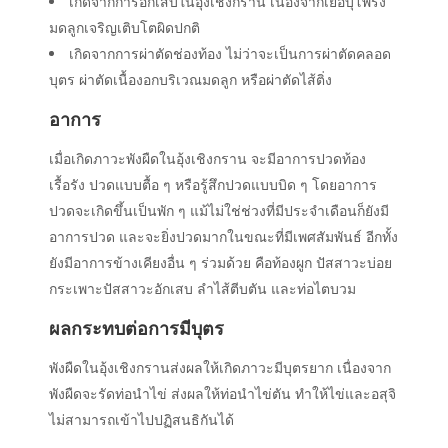
เกิดจากการอักเสบในอุ้งเชิงกราน เนื่องจากเยื่อบุโพรง
มดลูกเจริญเติบโตผิดปกติ
เกิดจากการผ่าตัดช่องท้อง ไม่ว่าจะเป็นการผ่าตัดคลอด
บุตร ผ่าตัดเนื้องอกบริเวณมดลูก หรือผ่าตัดไส้ติ่ง
อาการ
เมื่อเกิดภาวะพังผืดในอุ้งเชิงกราน จะมีอาการปวดท้อง
เรื้อรัง ปวดแบบตื้อ ๆ หรือรู้สึกปวดแบบบิด ๆ โดยอาการ
ปวดจะเกิดขึ้นเป็นพัก ๆ แม้ไม่ใช่ช่วงที่มีประจำเดือนก็ยังมี
อาการปวด และจะยิ่งปวดมากในขณะที่มีเพศสัมพันธ์ อีกทั้ง
ยังมีอาการข้างเคียงอื่น ๆ ร่วมด้วย คือท้องผูก ปัสสาวะบ่อย
กระเพาะปัสสาวะอักเสบ ลำไส้ตีบตัน และท่อไตบวม
ผลกระทบต่อการมีบุตร
พังผืดในอุ้งเชิงกรานส่งผลให้เกิดภาวะมีบุตรยาก เนื่องจาก
พังผืดจะรัดท่อนำไข่ ส่งผลให้ท่อนำไข่ตัน ทำให้ไข่และอสุจิ
ไม่สามารถเข้าไปปฏิสนธิกันได้