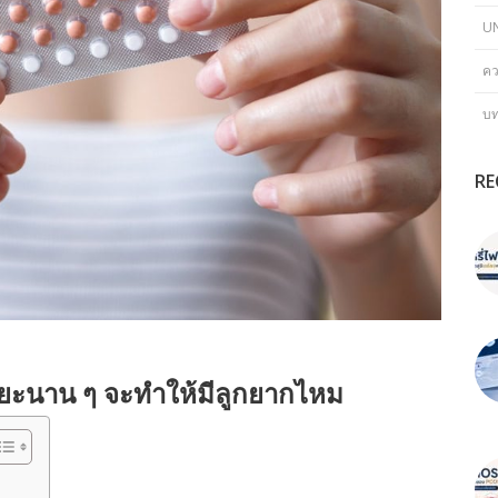
U
คว
บ
RE
ะยะนาน ๆ จะทำให้มีลูกยากไหม