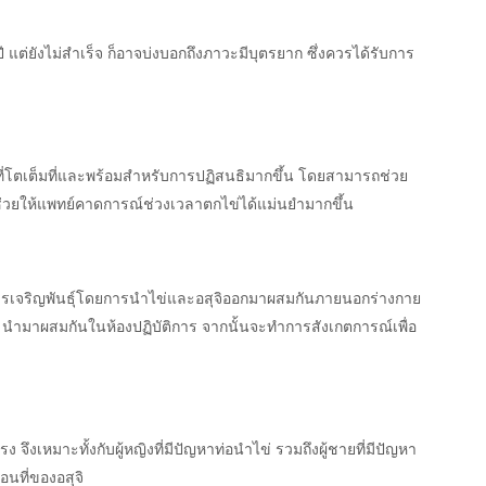
แต่ยังไม่สำเร็จ ก็อาจบ่งบอกถึงภาวะมีบุตรยาก ซึ่งควรได้รับการ
ข่ที่โตเต็มที่และพร้อมสำหรับการปฏิสนธิมากขึ้น โดยสามารถช่วย
งยังช่วยให้แพทย์คาดการณ์ช่วงเวลาตกไข่ได้แม่นยำมากขึ้น
การเจริญพันธุ์โดยการนำไข่และอสุจิออกมาผสมกันภายนอกร่างกาย
ย นำมาผสมกันในห้องปฏิบัติการ จากนั้นจะทำการสังเกตการณ์เพื่อ
 จึงเหมาะทั้งกับผู้หญิงที่มีปัญหาท่อนำไข่ รวมถึงผู้ชายที่มีปัญหา
อนที่ของอสุจิ