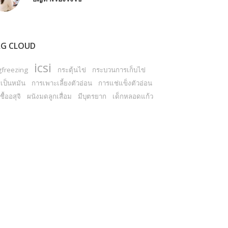
G CLOUD
icsi
gfreezing
กระตุ้นไข่
กระบวนการเก็บไข่
เป็นหมัน
การเพาะเลี้ยงตัวอ่อน
การแช่แข็งตัวอ่อน
ชื้ออสุจิ
ผนังมดลูกเสื่อม
มีบุตรยาก
เด็กหลอดแก้ว