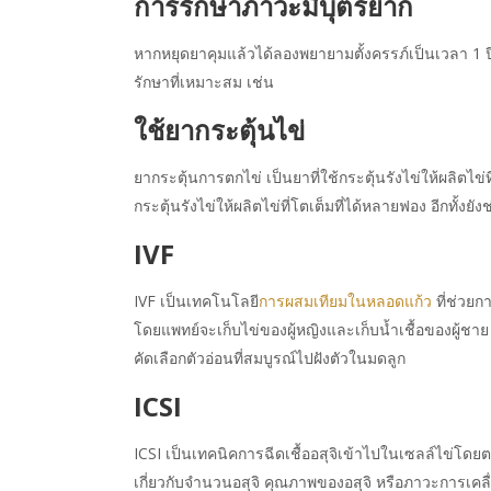
การรักษาภาวะมีบุตรยาก
หากหยุดยาคุมแล้วได้ลองพยายามตั้งครรภ์เป็นเวลา 1 ปี 
รักษาที่เหมาะสม เช่น
ใช้ยากระตุ้นไข่
ยากระตุ้นการตกไข่ เป็นยาที่ใช้กระตุ้นรังไข่ให้ผลิตไ
กระตุ้นรังไข่ให้ผลิตไข่ที่โตเต็มที่ได้หลายฟอง อีกทั้
IVF
IVF เป็นเทคโนโลยี
การผสมเทียมในหลอดแก้ว
ที่ช่วย
โดยแพทย์จะเก็บไข่ของผู้หญิงและเก็บน้ำเชื้อของผู้ชา
คัดเลือกตัวอ่อนที่สมบูรณ์ไปฝังตัวในมดลูก
ICSI
ICSI เป็นเทคนิคการฉีดเชื้ออสุจิเข้าไปในเซลล์ไข่โดยตรง
เกี่ยวกับจำนวนอสุจิ คุณภาพของอสุจิ หรือภาวะการเคลื่