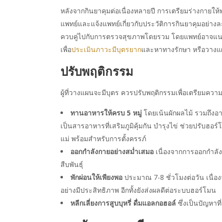
หลังจากกินยาคุมต่อเนื่องหลายปี การเตรียมร่างกายให้
แพทย์และแจ้งแพทย์เกี่ยวกับประวัติการกินยาคุมอย่า
ควบคู่ไปกับการตรวจสุขภาพโดยรวม โดยแพทย์อาจแนะน
เพื่อ
ประเมินภาวะมีบุตรยาก
และหาทางรักษา หรือวางแผ
ปรับพฤติกรรม
ผู้ที่วางแผนจะมีบุตร ควรปรับพฤติกรรมเพื่อเตรียมความพ
ทานอาหารให้ครบ 5 หมู่
โดยเน้นผักผลไม้ รวมถึงอาห
เป็นสารอาหารที่เสริมภูมิคุ้มกัน บำรุงไข่ ช่วยปรับฮอร์โ
แม่ พร้อมสำหรับการตั้งครรภ์
ออกกำลังกายอย่างสม่ำเสมอ
เนื่องจากการออกกำลัง
สืบพันธุ์
พักผ่อนให้เพียงพอ
ประมาณ 7-8 ชั่วโมงต่อวัน เนื่อ
อย่างมีประสิทธิภาพ อีกทั้งยังส่งผลดีต่อระบบฮอร์โมน
หลีกเลี่ยงการสูบบุหรี่ ดื่มแอลกอฮอล์
ซึ่งเป็นปัญหาท