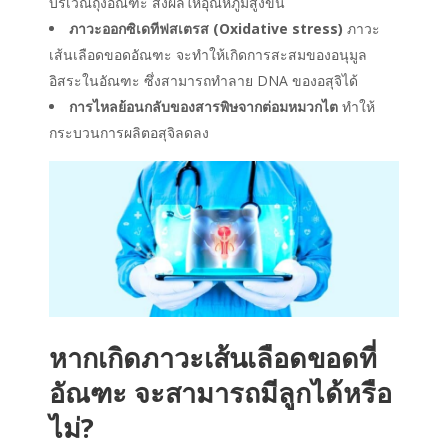
บริเวณถุงอัณฑะ ส่งผลให้อุณหภูมิสูงขึ้น
ภาวะออกซิเดทีฟสเตรส (Oxidative stress)
ภาวะ
เส้นเลือดขอดอัณฑะ จะทำให้เกิดการสะสมของอนุมูล
อิสระในอัณฑะ ซึ่งสามารถทำลาย DNA ของอสุจิได้
การไหลย้อนกลับของสารพิษจากต่อมหมวกไต
ทำให้
กระบวนการผลิตอสุจิลดลง
หากเกิดภาวะ
เส้นเลือดขอดที่
อัณฑะ
จะสามารถ
มีลูกได้หรือ
ไม่
?