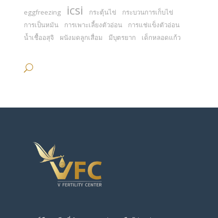
icsi
eggfreezing
กระตุ้นไข่
กระบวนการเก็บไข่
การเป็นหมัน
การเพาะเลี้ยงตัวอ่อน
การแช่แข็งตัวอ่อน
น้ำเชื้ออสุจิ
ผนังมดลูกเสื่อม
มีบุตรยาก
เด็กหลอดแก้ว