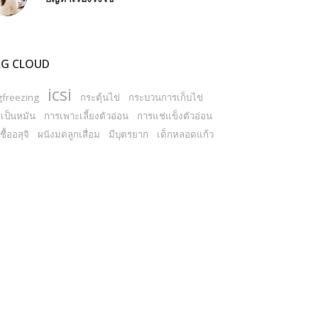
G CLOUD
icsi
gfreezing
กระตุ้นไข่
กระบวนการเก็บไข่
เป็นหมัน
การเพาะเลี้ยงตัวอ่อน
การแช่แข็งตัวอ่อน
ชื้ออสุจิ
ผนังมดลูกเสื่อม
มีบุตรยาก
เด็กหลอดแก้ว