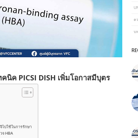
U
คว
บ
RE
นิค PICSI DISH เพิ่มโอกาสมีบุตร
จิไปใช้ในการรักษา
ตรวจ HBA