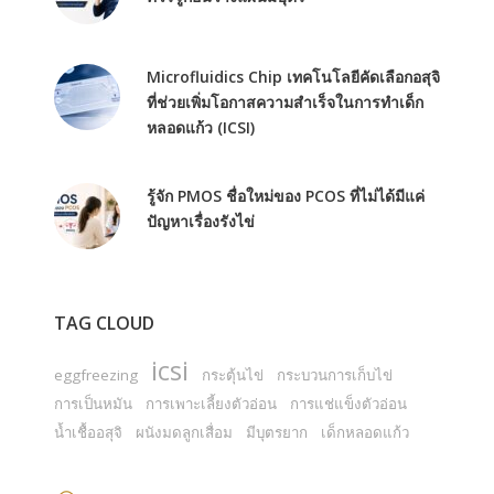
Microfluidics Chip เทคโนโลยีคัดเลือกอสุจิ
ที่ช่วยเพิ่มโอกาสความสำเร็จในการทำเด็ก
หลอดแก้ว (ICSI)
รู้จัก PMOS ชื่อใหม่ของ PCOS ที่ไม่ได้มีแค่
ปัญหาเรื่องรังไข่
TAG CLOUD
icsi
eggfreezing
กระตุ้นไข่
กระบวนการเก็บไข่
การเป็นหมัน
การเพาะเลี้ยงตัวอ่อน
การแช่แข็งตัวอ่อน
น้ำเชื้ออสุจิ
ผนังมดลูกเสื่อม
มีบุตรยาก
เด็กหลอดแก้ว