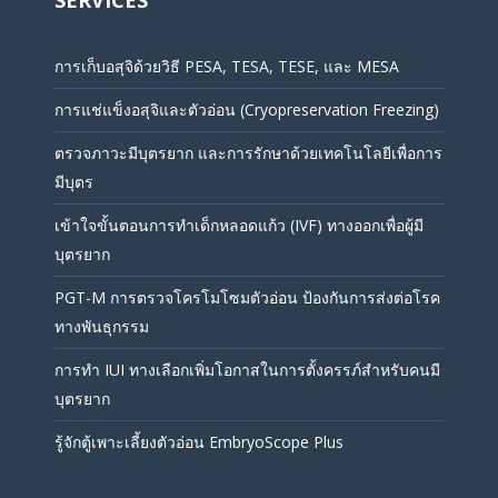
SERVICES
การเก็บอสุจิด้วยวิธี PESA, TESA, TESE, และ MESA
การแช่แข็งอสุจิและตัวอ่อน (Cryopreservation Freezing)
ตรวจภาวะมีบุตรยาก และการรักษาด้วยเทคโนโลยีเพื่อการ
มีบุตร
เข้าใจขั้นตอนการทำเด็กหลอดแก้ว (IVF) ทางออกเพื่อผู้มี
บุตรยาก
PGT-M การตรวจโครโมโซมตัวอ่อน ป้องกันการส่งต่อโรค
ทางพันธุกรรม
การทำ IUI ทางเลือกเพิ่มโอกาสในการตั้งครรภ์สำหรับคนมี
บุตรยาก
รู้จักตู้เพาะเลี้ยงตัวอ่อน EmbryoScope Plus