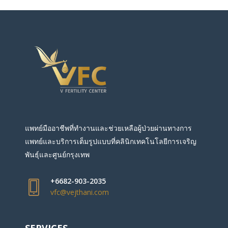
แพทย์มืออาชีพที่ทำงานและช่วยเหลือผู้ป่วยผ่านทางการ
แพทย์และบริการเต็มรูปแบบที่คลินิกเทคโนโลยีการเจริญ
พันธุ์และศูนย์กรุงเทพ
+6682-903-2035
vfc@vejthani.com