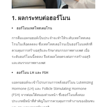
1. ผลกระทบต่อฮอร์โมน
ฮอร์โมนเทสโทสเตอโรน
การดื่มแอลกอฮอล์เป็นประจำจะทำให้ระดับเทสโทสเตอ
โรนในเลือดลดลง ซึ่งเทสโทสเตอโรนเป็นฮอร์โมนหลักที่
ควบคุมการสร้างอสุจิและรักษาสมรรถภาพทางเพศ เมื่อ
ระดับฮอร์โมนนี้ลดลง จึงส่งผลโดยตรงต่อการสร้างอสุจิ
และสมรรถภาพทางเพศ
ฮอร์โมน LH และ FSH
แอลกอฮอล์จะเข้าไปรบกวนการหลั่งฮอร์โมน Luteinizing
Hormone (LH) และ Follicle Stimulating Hormone
(FSH) จากต่อมใต้สมองส่วนหน้า ซึ่งฮอร์โมนทั้งสอง
ประเภทมีหน้าที่สำคัญในการควบคุมการทำงานของอัณฑะ