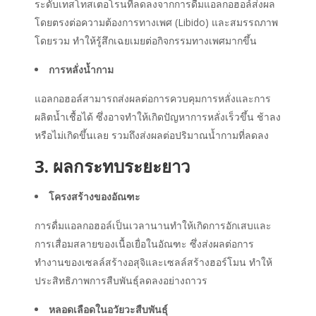
ระดับเทสโทสเตอโรนที่ลดลงจากการดื่มแอลกอฮอล์ส่งผล
โดยตรงต่อความต้องการทางเพศ (Libido) และสมรรถภาพ
โดยรวม ทำให้รู้สึกเฉยเมยต่อกิจกรรมทางเพศมากขึ้น
การหลั่งน้ำกาม
แอลกอฮอล์สามารถส่งผลต่อการควบคุมการหลั่งและการ
ผลิตน้ำเชื้อได้ ซึ่งอาจทำให้เกิดปัญหาการหลั่งเร็วขึ้น ช้าลง
หรือไม่เกิดขึ้นเลย รวมถึงส่งผลต่อปริมาณน้ำกามที่ลดลง
3. ผลกระทบระยะยาว
โครงสร้างของอัณฑะ
การดื่มแอลกอฮอล์เป็นเวลานานทำให้เกิดการอักเสบและ
การเสื่อมสลายของเนื้อเยื่อในอัณฑะ ซึ่งส่งผลต่อการ
ทำงานของเซลล์สร้างอสุจิและเซลล์สร้างฮอร์โมน ทำให้
ประสิทธิภาพการสืบพันธุ์ลดลงอย่างถาวร
หลอดเลือดในอวัยวะสืบพันธุ์