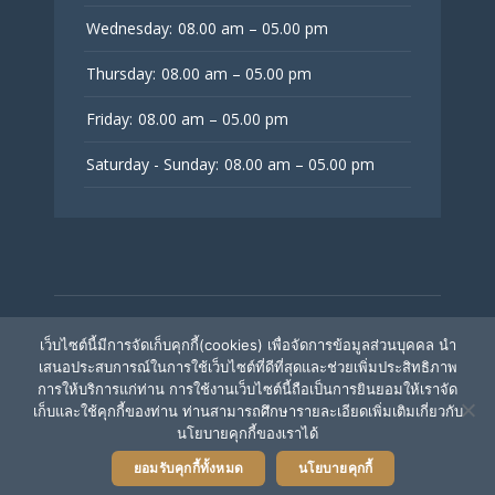
Wednesday:
08.00 am – 05.00 pm
Thursday:
08.00 am – 05.00 pm
Friday:
08.00 am – 05.00 pm
Saturday - Sunday:
08.00 am – 05.00 pm
© V Fertility Thailand
เว็บไซต์นี้มีการจัดเก็บคุกกี้(cookies) เพื่อจัดการข้อมูลส่วนบุคคล นำ
เสนอประสบการณ์ในการใช้เว็บไซต์ที่ดีที่สุดและช่วยเพิ่มประสิทธิภาพ
การให้บริการแก่ท่าน การใช้งานเว็บไซต์นี้ถือเป็นการยินยอมให้เราจัด
ติดตามเรา
เก็บและใช้คุกกี้ของท่าน ท่านสามารถศึกษารายละเอียดเพิ่มเติมเกี่ยวกับ
นโยบายคุกกี้ของเราได้
ยอมรับคุกกี้ทั้งหมด
นโยบายคุกกี้