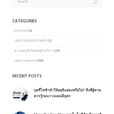
CATEGORIES
PACKAGE
(9)
UNCATEGORIZED @TH
(3)
ความประทับใจของผู้รับบริการ
(26)
บทความสุขภาพ
(388)
RECENT POSTS
บุหรี่ไฟฟ้าทำให้อสุจิแย่ลงหรือไม่? สิ่งที่ผู้ชาย
ควรรู้ก่อนวางแผนมีบุตร