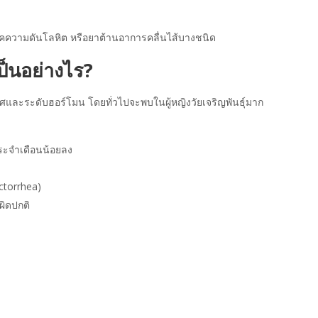
รคความดันโลหิต หรือยาต้านอาการคลื่นไส้บางชนิด
ป็นอย่างไร?
ะระดับฮอร์โมน โดยทั่วไปจะพบในผู้หญิงวัยเจริญพันธุ์มาก
ประจำเดือนน้อยลง
ctorrhea)
ผิดปกติ