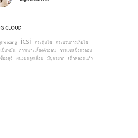
G CLOUD
icsi
gfreezing
กระตุ้นไข่
กระบวนการเก็บไข่
เป็นหมัน
การเพาะเลี้ยงตัวอ่อน
การแช่แข็งตัวอ่อน
ชื้ออสุจิ
ผนังมดลูกเสื่อม
มีบุตรยาก
เด็กหลอดแก้ว