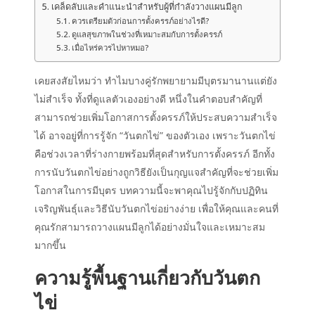
เคล็ดลับและคำแนะนำสำหรับผู้ที่กำลังวางแผนมีลูก
ควรเตรียมตัวก่อนการตั้งครรภ์อย่างไรดี?
ดูแลสุขภาพในช่วงที่เหมาะสมกับการตั้งครรภ์
เมื่อไหร่ควรไปหาหมอ?
เคยสงสัยไหมว่า ทำไมบางคู่รักพยายามมีบุตรมานานแต่ยัง
ไม่สำเร็จ ทั้งที่ดูแลตัวเองอย่างดี หนึ่งในคำตอบสำคัญที่
สามารถช่วยเพิ่มโอกาสการตั้งครรภ์ให้ประสบความสำเร็จ
ได้ อาจอยู่ที่การรู้จัก “วันตกไข่” ของตัวเอง เพราะวันตกไข่
คือช่วงเวลาที่ร่างกายพร้อมที่สุดสำหรับการตั้งครรภ์ อีกทั้ง
การนับวันตกไข่อย่างถูกวิธียังเป็นกุญแจสำคัญที่จะช่วยเพิ่ม
โอกาสในการมีบุตร บทความนี้จะพาคุณไปรู้จักกับ
ปฏิทิน
เจริญพันธุ์
และวิธีนับวันตกไข่อย่างง่าย เพื่อให้คุณและคนที่
คุณรักสามารถ
วางแผนมีลูก
ได้อย่างมั่นใจและเหมาะสม
มากขึ้น
ความรู้พื้นฐานเกี่ยวกับวันตก
ไข่