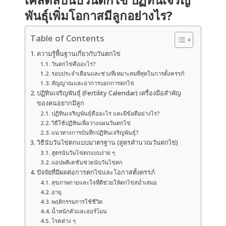
พันธุ์เพิ่มโอกาสมีลูกอย่างไร?
Table of Contents
ความรู้พื้นฐานเกี่ยวกับวันตกไข่
วันตกไข่คืออะไร?
รอบประจำเดือนและช่วงที่เหมาะสมที่สุดในการตั้งครรภ์
สัญญาณและอาการบอกการตกไข่
ปฏิทินเจริญพันธุ์ (Fertility Calendar) เครื่องมือสำคัญ
ของคนอยากมีลูก
ปฏิทินเจริญพันธุ์คืออะไร และมีข้อดีอย่างไร?
วิธีใช้ปฏิทินเพื่อวางแผนวันตกไข่
แนวทางการบันทึกปฏิทินเจริญพันธุ์?
วิธีนับวันไข่ตกแบบมาตรฐาน (สูตรคำนวณวันตกไข่)
สูตรนับวันไข่ตกแบบง่าย ๆ
แอปพลิเคชันช่วยนับวันไข่ตก
ปัจจัยที่มีผลต่อการตกไข่และโอกาสตั้งครรภ์
สุขภาพกายและใจที่ดีช่วยให้ตกไข่สม่ำเสมอ
อายุ
พฤติกรรมการใช้ชีวิต
น้ำหนักตัวและฮอร์โมน
โรคต่าง ๆ