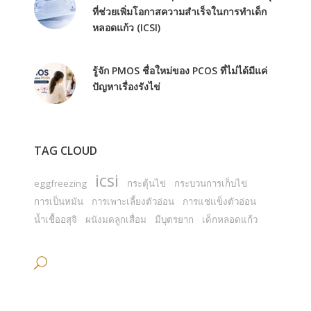
ที่ช่วยเพิ่มโอกาสความสำเร็จในการทำเด็ก
หลอดแก้ว (ICSI)
รู้จัก PMOS ชื่อใหม่ของ PCOS ที่ไม่ได้มีแค่
ปัญหาเรื่องรังไข่
TAG CLOUD
icsi
eggfreezing
กระตุ้นไข่
กระบวนการเก็บไข่
การเป็นหมัน
การเพาะเลี้ยงตัวอ่อน
การแช่แข็งตัวอ่อน
น้ำเชื้ออสุจิ
ผนังมดลูกเสื่อม
มีบุตรยาก
เด็กหลอดแก้ว