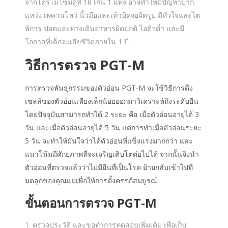
จากโครโมโซมคู่ที่ 18 เกิน 1 แท่ง อาจทำให้มีปัญหาปาก
แหว่ง เพดานโหว่ นิ้วมือและเท้าบิดงอผิดรูป มีหัวใจและไต
พิการ ปอดและทางเดินอาหารผิดปกติ ไอคิวต่ำ และมี
โอกาสที่เด็กจะเสียชีวิตภายใน 1 ปี
วิธีการตรวจ PGT-M
การตรวจพันธุกรรมของตัวอ่อน PGT-M จะใช้วิธีการดึง
เซลล์ของตัวอ่อนเพียงเล็กน้อยออกมาวิเคราะห์ถึงระดับยีน
โดยปัจจุบันสามารถทำได้ 2 ระยะ คือ เมื่อตัวอ่อนอายุได้ 3
วัน และเมื่อตัวอ่อนอายุได้ 5 วัน แต่การทำเมื่อตัวอ่อนระยะ
5 วัน จะทำให้มั่นใจว่าได้ตัวอ่อนที่แข็งแรงมากกว่า และ
แนวโน้มมีศักยภาพที่จะเจริญเติบโตต่อไปได้ จากนั้นจึงนำ
ตัวอ่อนที่ตรวจแล้วว่าไม่มียีนที่เป็นโรค ย้ายกลับเข้าไปที่
มดลูกของคุณแม่เพื่อให้การตั้งครรภ์สมบูรณ์
ขั้นตอนการตรวจ PGT-M
ตรวจประวัติ และขอทำการทดสอบเพิ่มเติม เพื่อเก็บ