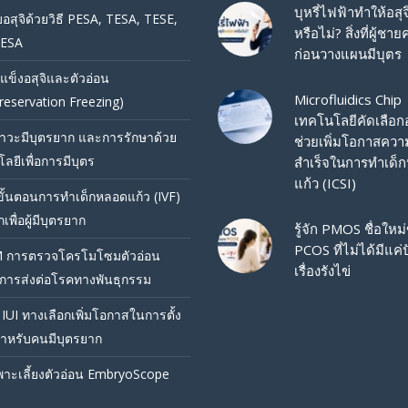
บุหรี่ไฟฟ้าทำให้อสุ
บอสุจิด้วยวิธี PESA, TESA, TESE,
หรือไม่? สิ่งที่ผู้ชายค
ESA
ก่อนวางแผนมีบุตร
แข็งอสุจิและตัวอ่อน
Microfluidics Chip
reservation Freezing)
เทคโนโลยีคัดเลือกอส
วะมีบุตรยาก และการรักษาด้วย
ช่วยเพิ่มโอกาสควา
ลยีเพื่อการมีบุตร
สำเร็จในการทำเด็
แก้ว (ICSI)
ขั้นตอนการทำเด็กหลอดแก้ว (IVF)
พื่อผู้มีบุตรยาก
รู้จัก PMOS ชื่อใหม
PCOS ที่ไม่ได้มีแค
 การตรวจโครโมโซมตัวอ่อน
เรื่องรังไข่
นการส่งต่อโรคทางพันธุกรรม
IUI ทางเลือกเพิ่มโอกาสในการตั้ง
ำหรับคนมีบุตรยาก
ู้เพาะเลี้ยงตัวอ่อน EmbryoScope