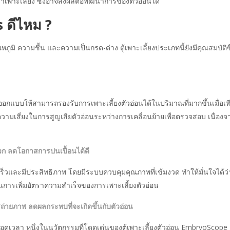
เพาะเลี้ยง ซึ่งอาจส่งผลต่อพัฒนาการของตัวอ่อนได้
 ดีไหม ?
ูมิ ความชื้น และความเป็นกรด-ด่าง ตู้เพาะเลี้ยงประเภทนี้ยังมีคุณสมบัต
อกแบบให้สามารถรองรับการเพาะเลี้ยงตัวอ่อนได้ในปริมาณที่มากขึ้นเมื่อเทียบ
ามเสี่ยงในการสูญเสียตัวอ่อนระหว่างการเคลื่อนย้ายเพื่อตรวจสอบ เนื่อง
วก ลดโอกาสการปนเปื้อนได้ดี
เร็วและมีประสิทธิภาพ โดยมีระบบควบคุมคุณภาพที่เข้มงวด ทำให้มั่นใจได้ว
ในการเพิ่มอัตราความสำเร็จของการเพาะเลี้ยงตัวอ่อน
่ายภาพ ลดผลกระทบที่จะเกิดขึ้นกับตัวอ่อน
ลอดเวลา หนึ่งในนวัตกรรมที่โดดเด่นของตู้เพาะเลี้ยงตัวอ่อน EmbryoScope