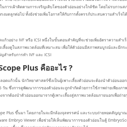
าที่ในการเฝ้าติดตามการเจริญเติบโตของตัวอ่อนอย่างใกล้ชิด โดยไม่รบกวนส
โพรงมดลูกต่อไป ทั้งยังช่วยเพิ่มโอกาสให้กับการตั้งครรภ์ประสบความสำเร็จได้ม
อดแก้วอย่าง IVF หรือ ICSI หนึ่งในขั้นตอนสำคัญที่จะช่วยเพิ่มอัตราความสำ
การเลี้ยงดูในสภาพแวดล้อมที่เหมาะสม เพื่อให้ตัวอ่อนมีสภาพสมบูรณ์และมีกระ
สำคัญสำหรับการทำ IVF และ ICSI
oScope Plus คืออะไร ?
ลอดแก้วนั้น นักวิทยาศาสตร์ซึ่งเป็นผู้เพาะเลี้ยงตัวอ่อนจะต้องนำตัวอ่อนออ
วัน ซึ่งการดูพัฒนาการของตัวอ่อนจะถูกจำกัดด้วยการใช้ภาพถ่ายเพียงภาพเ
งจากต้องนำตัวอ่อนออกมาจากตู้เพาะเลี้ยงสู่สภาพแวดล้อมภายนอกเพื่อถ่ายรู
cope Plus ขึ้นมา โดยภายในจะมีกล้องจุลทรรศน์ และระบบถ่ายทอดสัญญาณภาพขอ
Embryo Viewer เพื่อช่วยให้เห็นพัฒนาการของตัวอ่อนในตู้ EmbryoScope P