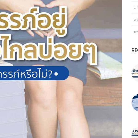
U
คว
บ
RE