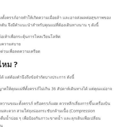
ังตั้งครรภ์อาจทำให้เกิดความเมื่อยล้า และอาจส่งผลต่อสุขภาพของ
ดตัน จึงมีคำแนะนำสำหรับคุณแม่ที่ต้องเดินทางนาน ๆ ดังนี้
อเท้าเพื่อกระตุ้นการไหลเวียนโลหิต
ิ่มความสบาย
งด่วนเพื่อลดความเครียด
้ไหม ?
ด้ แต่ต้องคำนึงถึงข้อจำกัดบางประการ ดังนี้
ให้คุณแม่ที่ตั้งครรภ์ไม่เกิน 36 สัปดาห์เดินทางได้ แต่คุณแม่อาจ
วานขณะตั้งครรภ์ หรือครรภ์แฝด ควรหลีกเลี่ยงการขึ้นเครื่องบิน
อความสะดวก สวมใส่ถุงน่องกระชับกล้ามเนื้อ (Compression
ดื่มน้ำบ่อย ๆ เพื่อป้องกันภาวะขาดน้ำ และลุกเดินเพื่อเปลี่ยน
ัน