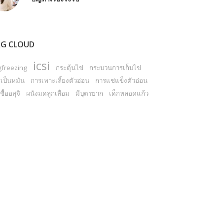
G CLOUD
icsi
gfreezing
กระตุ้นไข่
กระบวนการเก็บไข่
เป็นหมัน
การเพาะเลี้ยงตัวอ่อน
การแช่แข็งตัวอ่อน
ชื้ออสุจิ
ผนังมดลูกเสื่อม
มีบุตรยาก
เด็กหลอดแก้ว