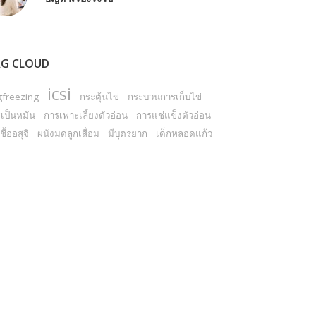
G CLOUD
icsi
gfreezing
กระตุ้นไข่
กระบวนการเก็บไข่
เป็นหมัน
การเพาะเลี้ยงตัวอ่อน
การแช่แข็งตัวอ่อน
ชื้ออสุจิ
ผนังมดลูกเสื่อม
มีบุตรยาก
เด็กหลอดแก้ว