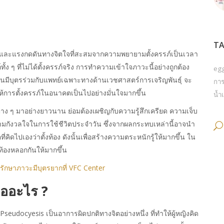
TA
 และแรงกดดันทางจิตใจที่สะสมจากความพยายามตั้งครรภ์เป็นเวลา
 ๆ ที่ไม่ได้ตั้งครรภ์จริง การทำความเข้าใจภาวะนี้อย่างถูกต้อง
eg
นมีบุตรร่วมกับแพทย์เฉพาะทางด้านเวชศาสตร์การเจริญพันธุ์ จะ
การ
้การตั้งครรภ์ในอนาคตเป็นไปอย่างมั่นใจมากขึ้น
น้ำเ
ต่าง ๆ มาอย่างยาวนาน ย่อมต้องเผชิญกับความรู้สึกเครียด ความเจ็บ
กังวลใจในการใช้ชีวิตประจำวัน ซึ่งจากผลกระทบเหล่านี้อาจนำ
่คิดไปเองว่าตั้งท้อง ดังนั้นเพื่อสร้างความตระหนักรู้ให้มากขึ้น ใน
้องหลอกกันให้มากขึ้น
รักษาภาวะมีบุตรยากที่ VFC Center
ืออะไร ?
udocyesis เป็นอาการผิดปกติทางจิตอย่างหนึ่ง ที่ทำให้ผู้หญิงคิด