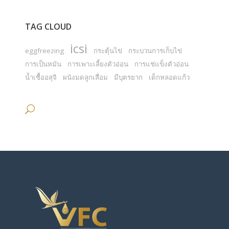
TAG CLOUD
icsi
eggfreezing
กระตุ้นไข่
กระบวนการเก็บไข่
การเป็นหมัน
การเพาะเลี้ยงตัวอ่อน
การแช่แข็งตัวอ่อน
น้ำเชื้ออสุจิ
ผนังมดลูกเสื่อม
มีบุตรยาก
เด็กหลอดแก้ว