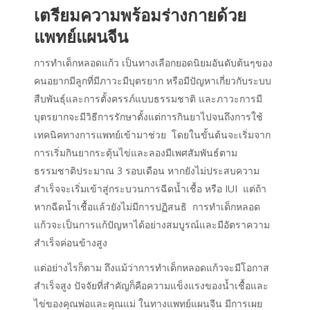
เตรียมความพร้อมร่างกายด้วย
แพทย์แผนจีน
การทำเด็กหลอดแก้ว เป็นทางเลือกยอดนิยมอันดับต้นๆของ
คนอยากมีลูกที่มีภาวะมีบุตรยาก หรือมีปัญหาเกี่ยวกับระบบ
สืบพันธุ์และการตั้งครรภ์แบบธรรมชาติ
และภาวะการมี
บุตรยากจะมีวิธีการรักษาตั้งแต่การกินยาไปจนถึงการใช้
เทคนิคทางการแพทย์เข้ามาช่วย โดยในขั้นต้นจะเริ่มจาก
การเริ่มกินยากระตุ้นไข่และลองมีเพศสัมพันธ์ตาม
ธรรมชาติประมาณ 3 รอบเดือน หากยังไม่ประสบความ
สำเร็จจะเริ่มเข้าสู่กระบวนการฉีดน้ำเชื้อ หรือ IUI แต่ถ้า
หากฉีดน้ำเชื้อแล้วยังไม่มีการปฏิสนธิ การทำเด็กหลอด
แก้วจะเป็นการแก้ปัญหาได้อย่างสมบูรณ์และมีอัตราความ
สำเร็จค่อนข้างสูง
แต่อย่างไรก็ตาม ถึงแม้ว่าการทำเด็กหลอดแก้วจะมีโอกาส
สำเร็จสูง ปัจจัยที่สำคัญก็คือความแข็งแรงของน้ำเชื้อและ
ไข่ของคุณพ่อและคุณแม่ ในทางแพทย์แผนจีน มีการเผย