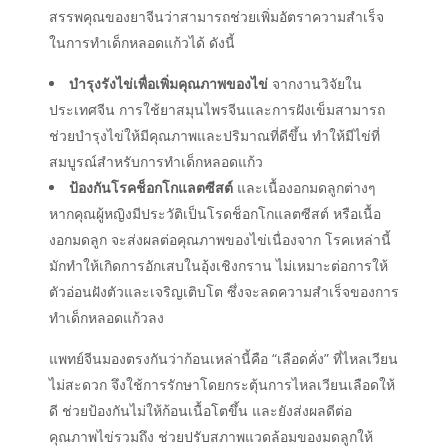
สรรพคุณของยาจีนว่าสามารถช่วยเพิ่มอัตราความสำเร็จ
ในการทำเด็กหลอดแก้วได้ ดังนี้
บำรุงรังไข่เพื่อเพิ่มคุณภาพของไข่
จากงานวิจัยใน
ประเทศจีน การใช้ยาสมุนไพรจีนและการฝังเข็มสามารถ
ช่วยบำรุงไข่ให้มีคุณภาพและปริมาณที่ดีขึ้น ทำให้มีไข่ที่
สมบูรณ์สำหรับการทำเด็กหลอดแก้ว
ป้องกันโรคช็อกโกแลตซีสต์
และเนื้องอกมดลูกต่างๆ
หากคุณผู้หญิงมีประวัติเป็นโรดช็อกโกแลตซีสต์ หรือเนื้อ
งอกมดลูก จะส่งผลต่อคุณภาพของไข่เนื่องจาก โรคเหล่านี้
มักทำให้เกิดการอักเสบในอุ้งเชิงกราน ไม่เหมาะต่อการให้
ตัวอ่อนฝังตัวและเจริญเติบโต ซึ่งจะลดความสำเร็จของการ
ทำเด็กหลอดแก้วลง
แพทย์จีนมองตรงกันว่าก้อนเหล่านี้คือ “เลือดคั่ง” ที่ไหลเวียน
ไม่สะดวก จึงใช้การรักษาโดยกระตุ้นการไหลเวียนเลือดให้
ดี ช่วยป้องกันไม่ให้ก้อนเนื้อโตขึ้น และยังส่งผลดีต่อ
คุณภาพไข่รวมถึง
ช่วยปรับสภาพแวดล้อมของมดลูกให้