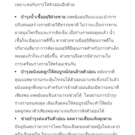
เหมาะสมกับการใส่ตัวอ่อนอีกด้วย
บำรุงน้ำเชื้ออสุจิฝ่ายชาย
แพทย์แผนจีนจะแนะนำการ
ปรับสมดุลร่างกายด้วยวิธีธรรมชาติ ไม่ว่าจะเป็นการทาน
ยาสมุนไพรจีนและการฝังเข็ม เมื่อร่างกายสมดุลแล้ว น้ำ
เชื้อก็จะมีคุณภาพดีขึ้น หากฝ่ายชายมีอสุจิที่คุณภาพดีใน
ปริมาณที่มาก การคัดเจออสุจิที่มีคุณภาพสำหรับการทำเด็ก
หลอดแก้วก็จะง่ายยิ่งขึ้น ฝ่ายชายจึงควรมีส่วนร่วมใน
การเตรียมร่างกายให้พร้อมเช่นกัน
บำรุงผนังมดลูกให้สมบูรณ์ก่อนย้ายตัวอ่อน
หลังจากที่
คุณแม่พยายามกระตุ้นไข่จนได้ตัวอ่อนมาแช่แข็งรอไว้แล้ว
ผนังมดลูกที่เหมาะสำหรับการย้ายตัวอ่อนต้องมีความหนาที่
เพียงพอ แพทย์แผนจีนสามารถช่วยได้ โดยผ่านการบำรุง
ร่างกายจนสมดุล เติมเลือดลมให้สมบูรณ์ก็จะทำให้ผนัง
มดลูกหนาตัวเพียงพอเหมาะสมกับการฝังตัวอ่อนได้
ช่วยบำรุงส่งเสริมตัวอ่อน ลดความเสี่ยงแท้งคุกคาม
ปัจจุบันพบว่าหากการไหลเวียนเลือดของฝ่ายหญิงไม่สะดวก
หรือเลือดหนืด ก็สามารถที่จะเพิ่มความเสี่ยงของภาวะแท้ง