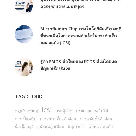
ควรรู้ก่อนวางแผนมีบุตร
Microfluidics Chip เทคโนโลยีคัดเลือกอสุจิ
ที่ช่วยเพิ่มโอกาสความสำเร็จในการทำเด็ก
หลอดแก้ว (ICSI)
รู้จัก PMOS ชื่อใหม่ของ PCOS ที่ไม่ได้มีแค่
ปัญหาเรื่องรังไข่
TAG CLOUD
icsi
eggfreezing
กระตุ้นไข่
กระบวนการเก็บไข่
การเป็นหมัน
การเพาะเลี้ยงตัวอ่อน
การแช่แข็งตัวอ่อน
น้ำเชื้ออสุจิ
ผนังมดลูกเสื่อม
มีบุตรยาก
เด็กหลอดแก้ว