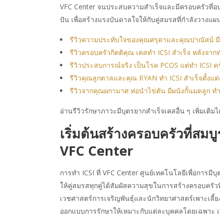
VFC Center จนประสบความสำเร็จและมีครอบครัวที่อบอุ
ปัน เพื่อสร้างแรงบันดาลใจให้กับคู่สมรสที่กำลังวางแ
รีวิวความประทับใจของคุณศรุดาและคุณปาณัสม์ มีลู
รีวิวครอบครัวกิตติคุณ เคสทำ ICSI สำเร็จ หลังจากท
รีวิวประสบการณ์จริง เป็นโรค PCOS แต่ทำ ICSI ครั
รีวิวคุณลูกตาลและคุณ RYAN ทำ ICSI สำเร็จตั้งแต่
รีวิวจากคุณผกามาศ ท่อนำไข่ตัน มีผนังกั้นมดลูก ทำ
อ่านรีวิวรักษาภาวะมีบุตรยากสำเร็จเคสอื่น ๆ เพิ่มเติมได
เริ่มต้นสร้างครอบครัวที่สมบูร
VFC
Center
การทำ ICSI ที่ VFC Center ศูนย์เทคโนโลยีเพื่อการมีบุต
ให้คู่สมรสทุกคู่ได้สัมผัสความสุขในการสร้างครอบครัว
เวชศาสตร์การเจริญพันธุ์และนักวิทยาศาสตร์เพาะเลี้ย
ออกแบบการรักษาให้เหมาะกับแต่ละบุคคลโดยเฉพาะ เพ