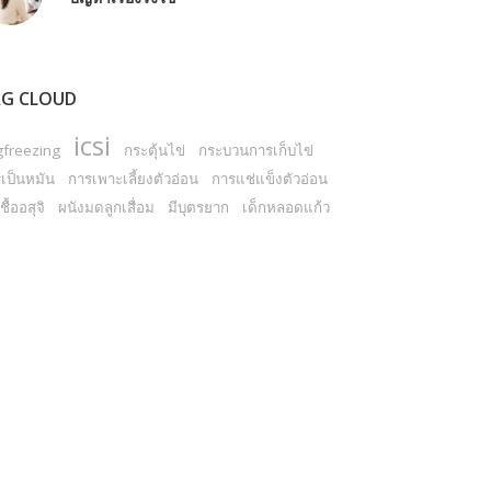
G CLOUD
icsi
gfreezing
กระตุ้นไข่
กระบวนการเก็บไข่
เป็นหมัน
การเพาะเลี้ยงตัวอ่อน
การแช่แข็งตัวอ่อน
ชื้ออสุจิ
ผนังมดลูกเสื่อม
มีบุตรยาก
เด็กหลอดแก้ว