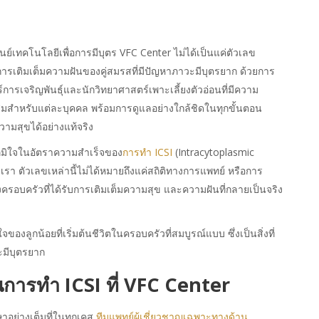
นย์เทคโนโลยีเพื่อการมีบุตร VFC Center ไม่ได้เป็นแค่ตัวเลข
ารเติมเต็มความฝันของคู่สมรสที่มีปัญหาภาวะมีบุตรยาก ด้วยการ
ารเจริญพันธุ์และนักวิทยาศาสตร์เพาะเลี้ยงตัวอ่อนที่มีความ
ะสมสำหรับแต่ละบุคคล พร้อมการดูแลอย่างใกล้ชิดในทุกขั้นตอน
วามสุขได้อย่างแท้จริง
ภูมิใจในอัตราความสำเร็จของ
การทำ ICSI
(Intracytoplasmic
เรา ตัวเลขเหล่านี้ไม่ได้หมายถึงแค่สถิติทางการแพทย์ หรือการ
ครอบครัวที่ได้รับการเติมเต็มความสุข และความฝันที่กลายเป็นจริง
องลูกน้อยที่เริ่มต้นชีวิตในครอบครัวที่สมบูรณ์แบบ ซึ่งเป็นสิ่งที่
มีบุตรยาก
นการทำ
ICSI
ที่ VFC Center
ษาอย่างเต็มที่ในทุกเคส
ทีมแพทย์ผู้เชี่ยวชาญเฉพาะทางด้าน