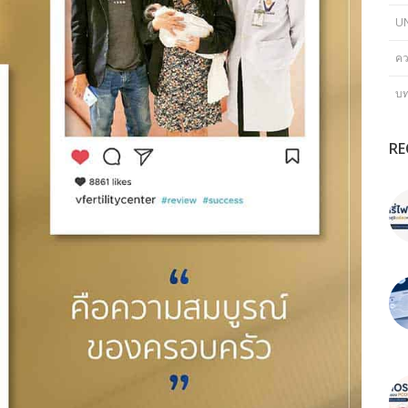
U
คว
บ
RE