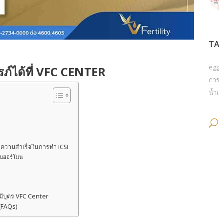
TA
eg
รรภ์ได้ที่ VFC CENTER
การ
น้ำเ
ราความสำเร็จในการทำ ICSI
ับฮอร์โมน
รมีบุตร VFC Center
(FAQs)