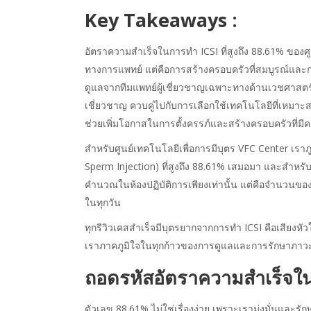
Key Takeaways :
อัตราความสำเร็จในการทำ ICSI ที่สูงถึง 88.61% ของศู
ทางการแพทย์ แต่คือการสร้างครอบครัวที่สมบูรณ์และก
ดูแลจากทีมแพทย์ผู้เชี่ยวชาญเฉพาะทางด้านเวชศาสตร์ก
เชี่ยวชาญ ควบคู่ไปกับการเลือกใช้เทคโนโลยีที่เหมา
ช่วยเพิ่มโอกาสในการตั้งครรภ์และสร้างครอบครัวที่มีค
สำหรับศูนย์เทคโนโลยีเพื่อการมีบุตร VFC Center เรา
Sperm Injection) ที่สูงถึง 88.61% เสมอมา และสำหรับ
คำนวณในห้องปฏิบัติการเพียงเท่านั้น แต่คือจำนวนของ
ในทุกวัน
ทุกรีวิวเคสสำเร็จมีบุตรยากจากการทำ ICSI คือเสียงหัวใจข
เราภาคภูมิใจในทุกก้าวของการดูแลและการรักษาภาวะ
ถอดรหัส
อัตราความสำเร็จ
ใ
ตัวเลข 88.61% ไม่ใช่เรื่องง่าย เพราะเรามุ่งมั่นและรัก