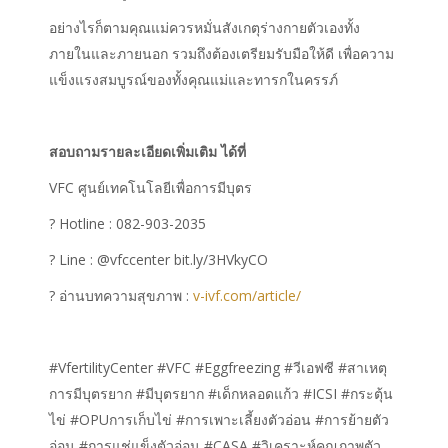
อย่างไรก็ตามคุณแม่ควรหมั่นสังเกตุร่างกายตัวเองทั้ง
ภายในและภายนอก
รวมถึงต้องเตรียมรับมือให้ดี
เพื่อความ
แข็งแรงสมบูรณ์ของทั้งคุณแม่และทารกในครรภ์
สอบถามรายละเอียดเพิ่มเติม ได้ที่
VFC ศูนย์เทคโนโลยีเพื่อการมีบุตร
? Hotline : 082-903-2035
? Line : @vfccenter bit.ly/3HVkyCO
? อ่านบทความสุขภาพ :
v-ivf.com/article/
#VfertilityCenter #VFC #Eggfreezing #วีเอฟซี #สาเหตุ
การมีบุตรยาก #มีบุตรยาก #เด็กหลอดแก้ว #ICSI #กระตุ้น
ไข่ #OPUการเก็บไข่ #การเพาะเลี้ยงตัวอ่อน #การย้ายตัว
อ่อน #การแช่แข็งตัวอ่อน #CASA #วิเคราะห์คุณภาพตัว