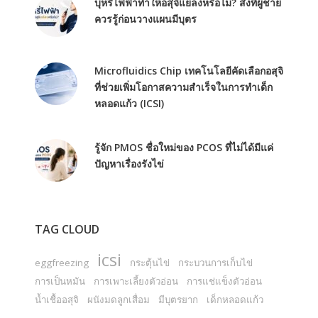
บุหรี่ไฟฟ้าทำให้อสุจิแย่ลงหรือไม่? สิ่งที่ผู้ชาย
ควรรู้ก่อนวางแผนมีบุตร
Microfluidics Chip เทคโนโลยีคัดเลือกอสุจิ
ที่ช่วยเพิ่มโอกาสความสำเร็จในการทำเด็ก
หลอดแก้ว (ICSI)
รู้จัก PMOS ชื่อใหม่ของ PCOS ที่ไม่ได้มีแค่
ปัญหาเรื่องรังไข่
TAG CLOUD
icsi
eggfreezing
กระตุ้นไข่
กระบวนการเก็บไข่
การเป็นหมัน
การเพาะเลี้ยงตัวอ่อน
การแช่แข็งตัวอ่อน
น้ำเชื้ออสุจิ
ผนังมดลูกเสื่อม
มีบุตรยาก
เด็กหลอดแก้ว