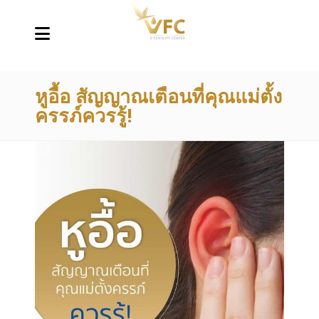
หูอื้อ สัญญาณเตือนที่คุณแม่ตั้ง
ครรภ์ควรรู้!