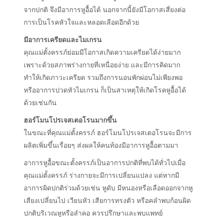
จากปกติ จึงมีอาการหูอื้อได้
นอกจากนี้ยังมีโอกาสเสี่ยงต่อ
การเป็นโรคหัวใจและหลอดเลือดอีกด้วย
มีอาการเครียดและไมเกรน
คุณแม่ตั้งครรภ์ย่อมมีโอกาสเกิดความเครียดได้ง่ายมาก
เพราะด้วยสภาพร่างกายที่เหนื่อยง่าย
และมีการคิดมาก
ทำให้เกิดภาวะเครียด
รวมถึงการนอนพักผ่อนไม่เพียงพอ
หรืออาการปวดหัวไมเกรน
ก็เป็นสาเหตุให้เกิดโรคหูอื้อได้
ด้วยเช่นกัน
ฮอร์โมนโปรเจสเตอโรนมากขึ้น
ในขณะที่คุณแม่ตั้งครรภ์
ฮอร์โมนโปรเจสเตอโรนจะมีการ
ผลิตเพิ่มขึ้นเรื่อยๆ
ส่งผลให้คนท้องมีอาการหูอื้อตามมา
อาการหูอื้อขณะตั้งครรภ์เป็นอาการปกติที่พบได้ทั่วไปเมื่อ
คุณแม่ตั้งครรภ์ ร่างกายจะมีการเปลี่ยนแปลง แต่หากมี
อาการผิดปกติร่วมด้วยเช่น หูดับ มีหนองหรือเลือดออกจากหู
เสียงเปลี่ยนไป เวียนหัว เสียการทรงตัว หรือคลำพบก้อนผิด
ปกติบริเวณหูหรือลำคอ ควรปรึกษาและพบแพทย์