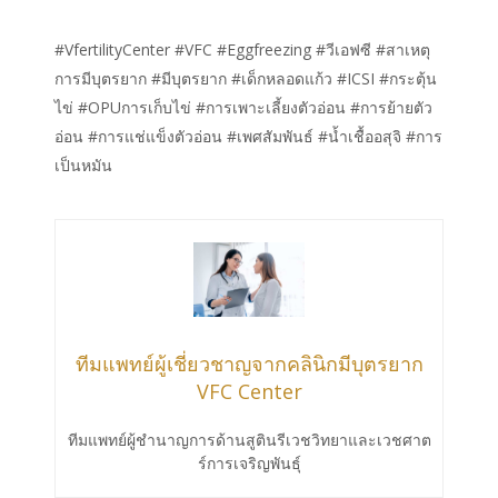
#VfertilityCenter #VFC #Eggfreezing #วีเอฟซี #สาเหตุ
การมีบุตรยาก #มีบุตรยาก #เด็กหลอดแก้ว #ICSI #กระตุ้น
ไข่ #OPUการเก็บไข่ #การเพาะเลี้ยงตัวอ่อน #การย้ายตัว
อ่อน #การแช่แข็งตัวอ่อน #เพศสัมพันธ์ #น้ำเชื้ออสุจิ #การ
เป็นหมัน
ทีมแพทย์ผู้เชี่ยวชาญจากคลินิกมีบุตรยาก
VFC Center
ทีมแพทย์ผู้ชำนาญการด้านสูตินรีเวชวิทยาและเวชศาต
ร์การเจริญพันธ์ุ