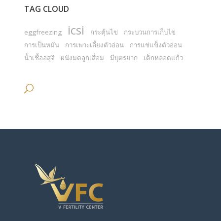
TAG CLOUD
icsi
eggfreezing
กระตุ้นไข่
กระบวนการเก็บไข่
การเป็นหมัน
การเพาะเลี้ยงตัวอ่อน
การแช่แข็งตัวอ่อน
น้ำเชื้ออสุจิ
ผนังมดลูกเสื่อม
มีบุตรยาก
เด็กหลอดแก้ว