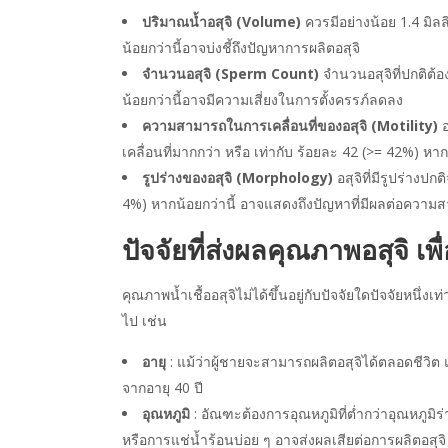
ปริมาณน้ำอสุจิ (Volume)
ควรมีอย่างน้อย 1.4 มิลลิ
น้อยกว่านี้อาจบ่งชี้ถึงปัญหาการผลิตอสุจิ
จำนวนอสุจิ (Sperm Count)
จำนวนอสุจิที่ปกติต้อ
น้อยกว่านี้อาจมีความเสี่ยงในการตั้งครรภ์ลดลง
ความสามารถในการเคลื่อนที่ของอสุจิ (Motility)
เคลื่อนที่มากกว่า หรือ เท่ากับ ร้อยละ 42 (>= 42%) ห
รูปร่างของอสุจิ (Morphology)
อสุจิที่มีรูปร่างป
4%) หากน้อยกว่านี้ อาจแสดงถึงปัญหาที่มีผลต่อควา
ปัจจัยที่ส่งผลคุณภาพอสุจิ
เพื
คุณภาพน้ำเชื้ออสุจิไม่ได้ขึ้นอยู่กับปัจจัยใดปัจจัยหนึ่ง
ไป เช่น
อายุ
: แม้ว่าผู้ชายจะสามารถผลิตอสุจิได้ตลอดชีวิ
จากอายุ 40 ปี
อุณหภูมิ
: อัณฑะต้องการอุณหภูมิที่ต่ำกว่าอุณหภูมิร
หรือการแช่น้ำร้อนบ่อย ๆ อาจส่งผลเสียต่อการผลิตอสุจิ