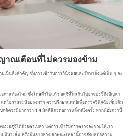
ญญาณเตือนที่ไม่ควรมองข้าม
ป็นสิ่งสำคัญ ซึ่งการเข้ารับการวินิจฉัยและรักษาตั้งแต่เนิ่น ๆ จะ
ีโอกาสท้องไหม ซึ่งโดยทั่วไปแล้ว อสุจิที่ใสเกินไปอาจบ่งชี้ถึงปัญหา
้ แต่โอกาสจะน้อยลงมาก ควรปรึกษาแพทย์เพื่อตรวจวินิจฉัยเพิ่มเติม
ปกติควรมีมากกว่า 1.4 มิลลิลิตรต่อการหลั่งหนึ่งครั้ง หากน้อยกว่านี้
างของอสุจิได้ด้วยตาเปล่า แต่การเข้ารับการตรวจจะช่วยให้เรา
ินไป มีหางสั้น หรือมีหลายหาง ลักษณะเหล่านี้อาจส่งผลต่อความ