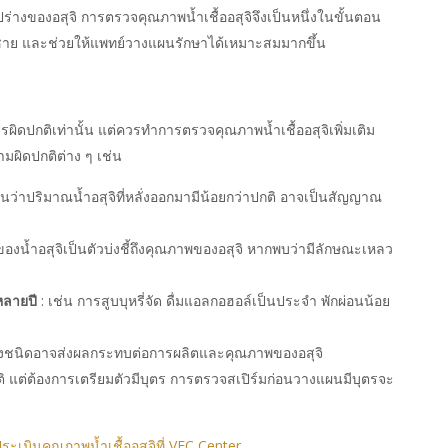
ร่างของอสุจิ การตรวจคุณภาพน้ำเชื้ออสุจิจึงเป็นหนึ่งในขั้นตอน
ยชาย และช่วยให้แพทย์วางแผนรักษาได้เหมาะสมมากขึ้น
รผิดปกติเท่านั้น แต่ควรทำการตรวจคุณภาพน้ำเชื้ออสุจิเพิ่มเติม
ามผิดปกติต่าง ๆ เช่น
็นว่าปริมาณน้ำอสุจิที่หลั่งออกมามีน้อยกว่าปกติ อาจเป็นสัญญาณ
องน้ำอสุจิเป็นตัวบ่งชี้ถึงคุณภาพของอสุจิ หากพบว่ามีลักษณะเหลว
หลายปี
: เช่น การสูบบุหรี่จัด ดื่มแอลกอฮอล์เป็นประจำ พักผ่อนน้อย
งชนิดอาจส่งผลกระทบต่อการผลิตและคุณภาพของอสุจิ
ติ แต่ต้องการเตรียมตัวมีบุตร การตรวจสเปิร์มก่อนวางแผนมีบุตรจะ
ะเมินคุณภาพน้ำเชื้ออสุจิที่ VFC Center