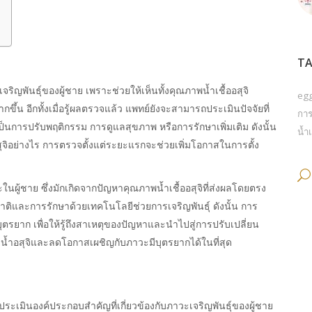
TA
ิญพันธุ์ของผู้ชาย เพราะช่วยให้เห็นทั้งคุณภาพน้ำเชื้ออสุจิ
eg
ึ้น อีกทั้งเมื่อรู้ผลตรวจแล้ว แพทย์ยังจะสามารถประเมินปัจจัยที่
การ
็นการปรับพฤติกรรม การดูแลสุขภาพ หรือการรักษาเพิ่มเติม ดังนั้น
น้ำเ
จิอย่างไร การตรวจตั้งแต่ระยะแรกจะช่วยเพิ่มโอกาสในการตั้ง
นผู้ชาย ซึ่งมักเกิดจากปัญหาคุณภาพน้ำเชื้ออสุจิที่ส่งผลโดยตรง
ติและการรักษาด้วยเทคโนโลยีช่วยการเจริญพันธุ์ ดังนั้น การ
บุตรยาก เพื่อให้รู้ถึงสาเหตุของปัญหาและนำไปสู่การปรับเปลี่ยน
้ำอสุจิและลดโอกาสเผชิญกับภาวะมีบุตรยากได้ในที่สุด
่อประเมินองค์ประกอบสำคัญที่เกี่ยวข้องกับภาวะเจริญพันธุ์ของผู้ชาย