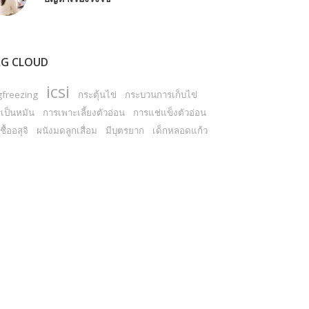
G CLOUD
icsi
gfreezing
กระตุ้นไข่
กระบวนการเก็บไข่
เป็นหมัน
การเพาะเลี้ยงตัวอ่อน
การแช่แข็งตัวอ่อน
ชื้ออสุจิ
ผนังมดลูกเสื่อม
มีบุตรยาก
เด็กหลอดแก้ว