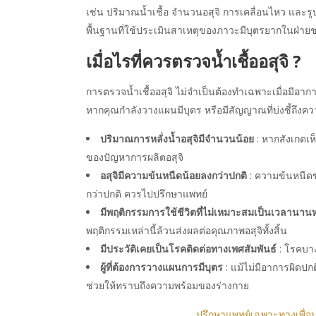
เช่น ปริมาณน้ำเชื้อ จำนวนอสุจิ การเคลื่อนไหว และรูป
พื้นฐานที่ใช้ประเมินสาเหตุของภาวะมีบุตรยากในฝ่า
เมื่อไรที่ควรตรวจน้ำเชื้ออสุจิ ?
การตรวจน้ำเชื้ออสุจิ ไม่จำเป็นต้องทำเฉพาะเมื่อมีอากา
หากคุณกำลังวางแผนมีบุตร หรือมีสัญญาณที่บ่งชี้ถึงคว
ปริมาณการหลั่งน้ำอสุจิมีจำนวนน้อย
: หากสังเกตเห
ของปัญหาการผลิตอสุจิ
อสุจิมีความข้นหนืดน้อยลงกว่าปกติ
: ความข้นหนืดข
กว่าปกติ ควรไปปรึกษาแพทย์
มีพฤติกรรมการใช้ชีวิตที่ไม่เหมาะสมเป็นเวลานาน
พฤติกรรมเหล่านี้ล้วนส่งผลต่อคุณภาพอสุจิทั้งสิ้น
มีประวัติเคยเป็นโรคติดต่อทางเพศสัมพันธ์
: โรคบา
ผู้ที่ต้องการวางแผนการมีบุตร
: แม้ไม่มีอาการผิดปก
ช่วยให้ทราบถึงความพร้อมของร่างกาย
ปรึกษาแพทย์เฉพาะทางเพื่อปร