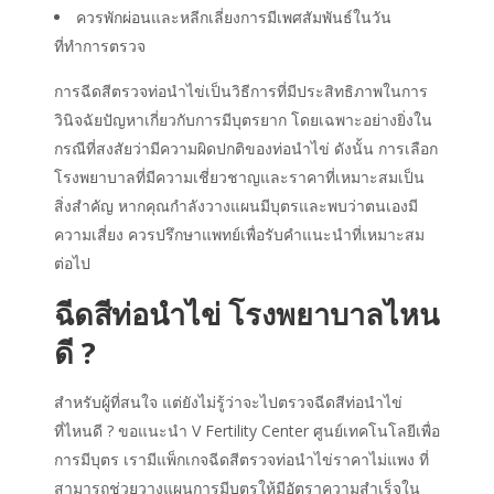
ควรพักผ่อนและหลีกเลี่ยงการมีเพศสัมพันธ์ในวัน
ที่ทำการตรวจ
การฉีดสีตรวจท่อนำไข่เป็นวิธีการที่มีประสิทธิภาพในการ
วินิจฉัยปัญหาเกี่ยวกับการมีบุตรยาก โดยเฉพาะอย่างยิ่งใน
กรณีที่สงสัยว่ามีความผิดปกติของท่อนำไข่ ดังนั้น การเลือก
โรงพยาบาลที่มีความเชี่ยวชาญและราคาที่เหมาะสมเป็น
สิ่งสำคัญ หากคุณกำลังวางแผนมีบุตรและพบว่าตนเองมี
ความเสี่ยง ควรปรึกษาแพทย์เพื่อรับคำแนะนำที่เหมาะสม
ต่อไป
ฉีดสีท่อนำไข่ โรงพยาบาลไหน
ดี
?
สำหรับผู้ที่สนใจ แต่ยังไม่รู้ว่าจะไปตรวจ
ฉีดสีท่อนำไข่
ที่ไหนดี
? ขอแนะนำ V Fertility Center ศูนย์เทคโนโลยีเพื่อ
การมีบุตร เรามีแพ็กเกจฉีดสี
ตรวจท่อนำไข่ราคา
ไม่แพง ที่
สามารถช่วยวางแผนการมีบุตรให้
มีอัตราความสำเร็จใน