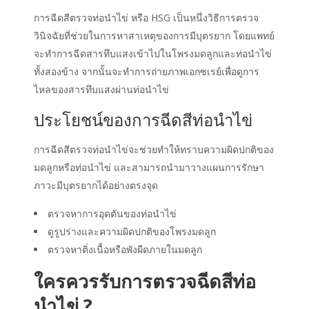
การ
ฉีดสีตรวจท่อนำไข่ หรือ HSG เป็นหนึ่งวิธี
การ
ตรวจ
วินิจฉัยที่ช่วยในการ
หาสาเหตุของการมีบุตรยาก โดย
แพทย์
จะทำ
การฉีด
สาร
ทึบแสงเข้าไปในโพรงมดลูกและท่อนำไข่
ทั้งสองข้าง
จากนั้นจะทำการ
ถ่ายภาพเอกซเรย์
เพื่อดูการ
ไหลของสารทึบแสงผ่านท่อนำไข่
ประโยชน์ของการ
ฉีดสีท่อนำไข่
การฉีดสีตรวจท่อนำไข่
จะช่วยทำให้ทราบความผิดปกติของ
มดลูกหรือท่อนำไข่
และสามารถนำมาวางแผน
การรักษา
ภาวะมีบุตรยาก
ได้
อย่างตรงจุด
ตรวจหาการอุดตันของท่อนำไข่
ดูรูปร่างและความผิดปกติของโพรงมดลูก
ตรวจหาติ่งเนื้อหรือพังผืดภายในมดลูก
ใครควรรับการตรวจ
ฉีดสีท่อ
นำไข่
?