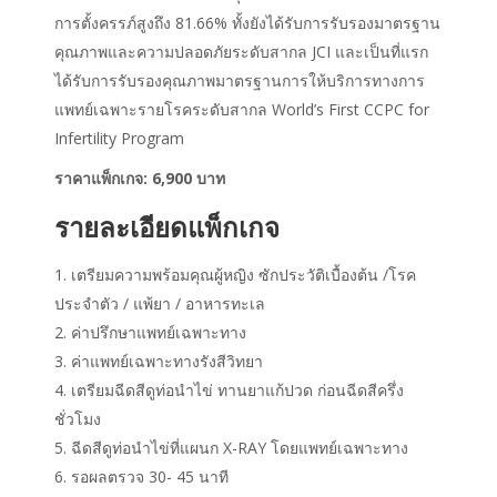
การตั้งครรภ์สูง
ถึง
81.66%
ทั้งยัง
ได้รับการรับรองมาตรฐาน
คุณภาพและความปลอดภัยระดับสากล JCI และเป็นที่แรก
ได้รับการรับ
รองคุณ
ภาพมาตรฐานการให้บริการทางการ
แพทย์เฉพาะรายโรคระดับสากล
W
orld’s
F
irst CCPC for
I
nfertility
P
rogram
ราคาแพ็กเกจ: 6,900 บาท
รายละเอียดแพ็กเกจ
เตรียมความพร้อมคุณผู้หญิง ซักประวัติเบื้องต้น /โรค
ประจำตัว / แพ้ยา / อาหารทะเล
ค่าปรึกษาแพทย์เฉพาะทาง
ค่าแพทย์เฉพาะทางรังสีวิทยา
เตรียมฉีดสีดูท่อนำไข่ ทานยาแก้ปวด ก่อนฉีดสีครึ่ง
ชั่วโมง
ฉีดสีดูท่อนำไข่ที่แผนก X-RAY โดยแพทย์เฉพาะทาง
รอผลตรวจ 30- 45 นาที