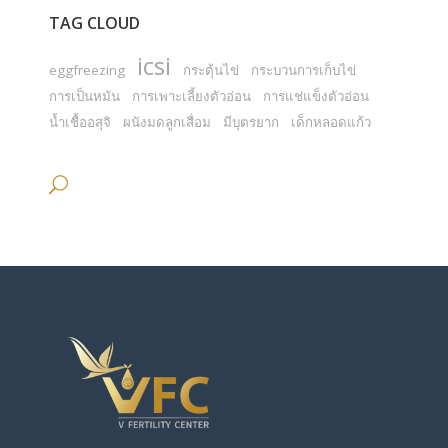
TAG CLOUD
icsi
eggfreezing
กระตุ้นไข่
กระบวนการเก็บไข่
การเป็นหมัน
การเพาะเลี้ยงตัวอ่อน
การแช่แข็งตัวอ่อน
น้ำเชื้ออสุจิ
ผนังมดลูกเสื่อม
มีบุตรยาก
เด็กหลอดแก้ว