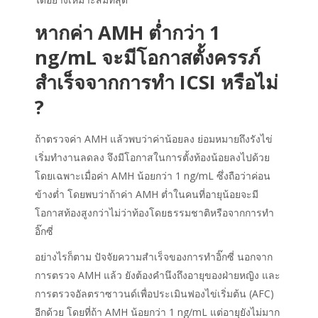
หาก
ค่า
AMH ต่ำกว่า 1
ng/mL
จะ
มีโอกาสตั้งครรภ์
สำเร็จจากการทำ ICSI
หรือไม่
?
ถ้าตรวจค่า AMH แล้วพบว่าค่าน้อยลง ย่อมหมายถึงรังไข่
เริ่มทำงานลดลง จึงมีโอกาสในการตั้งท้องน้อยลงไปด้วย
โดยเฉพาะเมื่อค่า AMH น้อยกว่า 1 ng/mL ซึ่งถือว่าค่อน
ข้างต่ำ โดยพบว่าถ้าค่า AMH ต่ำในคนที่อายุน้อยจะมี
โอกาสท้องสูงกว่าไม่ว่าท้องโดยธรรมชาติหรือจากการทำ
อิ๊กซี่
อย่างไรก็ตาม ปัจจัยความสำเร็จของการทำอิ๊กซี่ นอกจาก
การตรวจ AMH แล้ว ยังต้องคำนึงถึงอายุของฝ่ายหญิง และ
การตรวจอัลตราซาวนด์เพื่อประเมินฟองไข่เริ่มต้น (AFC)
อีกด้วย โดยที่ถ้า AMH น้อยกว่า 1 ng/mL แต่อายุยังไม่มาก