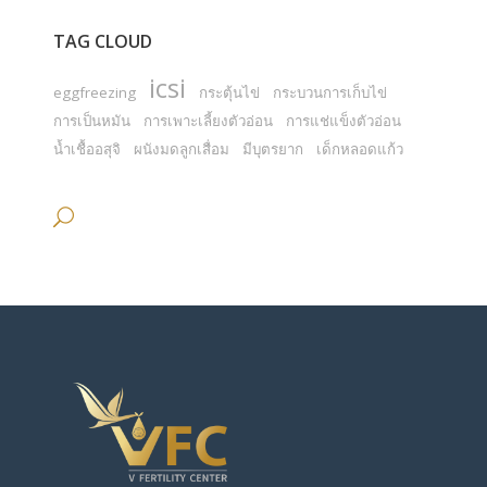
TAG CLOUD
icsi
eggfreezing
กระตุ้นไข่
กระบวนการเก็บไข่
การเป็นหมัน
การเพาะเลี้ยงตัวอ่อน
การแช่แข็งตัวอ่อน
น้ำเชื้ออสุจิ
ผนังมดลูกเสื่อม
มีบุตรยาก
เด็กหลอดแก้ว