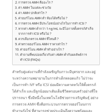
การตรวจ AMH คืออะไร ?
ค่า AMH ในแต่ละช่วงวัย
ค่า AMH ปกติเท่าไร ?
ค่าฮอร์โมน AMH ต่ำ ท้องได้หรือไม่ ?
การตรวจ AMH มีประโยชน์อย่างไรในการทำ ICSI ?
หากค่า AMH ต่ำกว่า 1 ng/mL จะมีโอกาสตั้งครรภ์สำเร็จ
จากการทำ ICSI หรือไม่ ?
ควรเลือกตรวจ AMH ที่ไหนดี ?
ค่าตรวจฮอร์โมน AMH ราคาเท่าไร ?
ค่าฮอร์โมน AMH ต่ำทำอย่างไร ?
คำถามที่พบบ่อยเกี่ยวกับค่า AMH ต่ำกับผลลัพธ์การ
ทำ ICSI (FAQs)
สำหรับคู่แต่งงานที่กำลังเผชิญกับภาวะมีบุตรยาก และอยู่
ระหว่างความพยายามในการทำเด็กหลอดแก้ว ไม่ว่าจะ
เป็นการทำ IVF หรือ ICSI ย่อมมีความคาดหวังให้ตั้งครรภ์
ได้สำเร็จ และมีลูกน้อยมาเติมเต็มชีวิตครอบครัวอย่างที่ใจ
ปรารถนา ซึ่งมีหนึ่งในเทคโนโลยีช่วยการเจริญพันธุ์ อย่าง
การตรวจ AMH ซึ่งคือกระบวนการตรวจฮอร์โมนการ
ทำงานรังไข่ ที่สามารถช่วยประเมินถึงความพร้อมและ