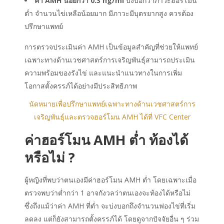
ค่า AMH น้อยกว่า 0.3 ng/m
l
บ่งบอกว่าภาวะฮอร์โมน
ต่ำ จำนวนไข่เหลือน้อยมาก มีภาวะมีบุตรยากสูง ควรต้อง
ปรึกษาแพทย์
การตรวจประเมินค่า AMH เป็นข้อมูลสำคัญที่ช่วยให้แพทย์
เฉพาะทางด้านเวชศาสตร์การเจริญพันธุ์สามารถประเมิน
ความพร้อมของรังไข่ และแนะนำแนวทางในการเพิ่ม
โอกาสตั้งครรภ์ได้อย่างมีประสิทธิภาพ
นัดหมายเพื่อปรึกษาแพทย์เฉพาะทางด้านเวชศาสตร์การ
เจริญพันธุ์และตรวจฮอร์โมน AMH ได้ที่ VFC Center
ค่าฮอร์โมน AMH ต่ำ ท้องได้
หรือไม่ ?
ผู้หญิงที่พบว่าตนเองมีค่าฮอร์โมน AMH ต่ำ โดยเฉพาะเมื่อ
ตรวจพบว่าต่ำกว่า 1 อาจกังวลว่าตนเองจะท้องได้หรือไม่
ซึ่งถึงแม้ว่าค่า AMH ที่ต่ำ จะบ่งบอกถึงจำนวนฟองไข่ที่เริ่ม
ลดลง แต่ก็ยังสามารถตั้งครรภ์ได้ โดยดูจากปัจจัยอื่น ๆ ร่วม