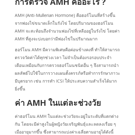
การตรวจ AMH คืออะไร ?
AMH (Anti-Mullerian Hormone) คือฮอร์โมนที่สร้างขึ้น
จากฟองไข่ขนาดเล็กในรังไข่ โดยปริมาณของฮอร์โมน
AMH จะสะท้อนถึงจำนวนฟองไข่ที่เหลืออยู่ในรังไข่ โดยค่า
AMH ที่สูงจะบ่งบอกว่ามีฟองไข่ในปริมาณมาก
ฮอร์โมน AMH มีความพิเศษคือค่อนข้างคงที่ ทำให้สามารถ
ตรวจวัดค่าได้ทุกช่วงเวลา ไม่จำเป็นต้องรอรอบประจำ
เดือนเหมือนกับการตรวจฮอร์โมนชนิดอื่น ๆ จึงสามารถนำ
ผลลัพธ์ไปใช้ในการวางแผนตั้งครรภ์หรือทำการรักษาภาวะ
มีบุตรยาก เช่น การทำ ICSI ให้ประสบความสำเร็จได้มาก
ยิ่งขึ้น
ค่า AMH ในแต่ละช่วงวัย
ค่าฮอร์โมน AMH ในแต่ละช่วงวัยจะอยู่ในระดับที่แตกต่าง
กัน โดยจะมีค่าสูงในผู้หญิงวัยเจริญพันธุ์และลดลงเรื่อย ๆ
เมื่ออายุมากขึ้น ซึ่งสามารถแบ่งค่าเฉลี่ยตามอายุได้ดังนี้