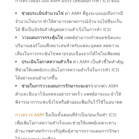
การตรวจฮอร์โมน AMH มีประโยชน์ต่อการทำ ICSI ดังนี้
ช่วยประเมิน
จำนวน
ไข่
ค่า AMH ที่สูงจะบ่งบอกถึงการมี
จำนวนไข่มาก ทำให้สามารถคาดการณ์จำนวนไข่ที่จะเก็บ
ได้ ซึ่งเป็นปัจจัยสำคัญต่อความสำเร็จในการทำ ICSI
วางแผนการกระตุ้นไข่
แพทย์สามารถกำหนดชนิดและ
ปริมาณฮอร์โมนที่เหมาะสมสำหรับแต่ละบุคคล ลดความ
เสี่ยงในการกระตุ้นไข่หลายรอบเนื่องจากได้ไข่ไม่เพียงพอ
ประเมินโอกาสความสำเร็จ
ค่า AMH เป็นตัวชี้วัดสำคัญ
ที่ช่วยให้แพทย์ประเมินโอกาสความสำเร็จในการทำ ICSI
ได้อย่างแม่นยำมากขึ้น
ช่วยในการวางแผนการรักษาระยะยาว
หากค่า AMH
ต่ำและมีแนวโน้มลดลงอย่างรวดเร็ว แพทย์อาจแนะนำให้
พิจารณาการแช่แข็งไข่หรือตัวอ่อนเพื่อเก็บไว้ใช้ในอนาคต
การตรวจ AMH
จึงเป็นขั้นตอนที่จำเป็นก่อนเริ่มทำ ICSI
เพื่อเพิ่มโอกาสความสำเร็จและช่วยให้แพทย์เฉพาะทาง
ด้านเวชศาสตร์การเจริญพันธุ์สามารถวางแผนการรักษา
ได้อย่างเหมาะสมที่สุด