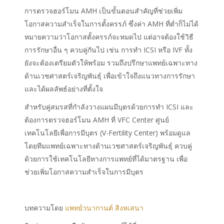
การตรวจฮอร์โมน AMH เป็นขั้นตอนสำคัญที่ช่วยเพิ่ม
โอกาสความสำเร็จในการตั้งครรภ์ ซึ่งค่า AMH ที่ต่ำก็ไม่ได้
หมายความว่าโอกาสตั้งครรภ์จะหมดไป แต่อาจต้องใช้วิธี
การรักษาอื่น ๆ ควบคู่กันไป เช่น การทำ ICSI หรือ IVF ทั้ง
ยังจะต้องเตรียมตัวให้พร้อม รวมถึงปรึกษาแพทย์เฉพาะทาง
ด้านเวชศาสตร์เจริญพันธุ์ เพื่อเข้าใจถึงแนวทางการรักษา
และได้ผลลัพธ์อย่างที่ตั้งใจ
สำหรับคู่สมรสที่กำลังวางแผนมีบุตรด้วยการทำ ICSI และ
ต้องการตรวจฮอร์โมน AMH ที่ VFC Center ศูนย์
เทคโนโลยีเพื่อการมีบุตร (V-Fertility Center) พร้อมดูแล
โดยทีมแพทย์เฉพาะทางด้านเวชศาสตร์เจริญพันธุ์ ควบคู่
ด้วยการใช้เทคโนโลยีทางการแพทย์ที่ได้มาตรฐาน เพื่อ
ช่วยเพิ่มโอกาสความสำเร็จในการมีบุตร
บทความโดย
แพทย์วนากานต์ สิงหเสนา