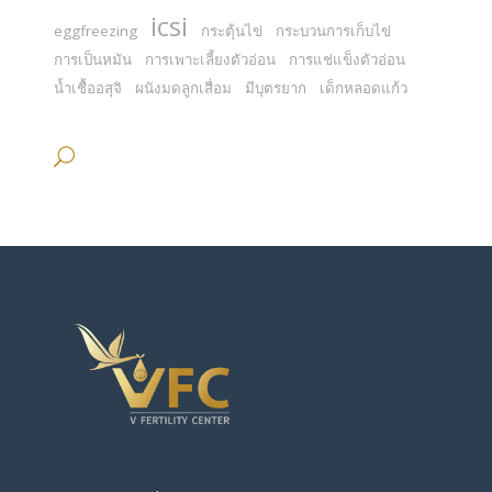
icsi
eggfreezing
กระตุ้นไข่
กระบวนการเก็บไข่
การเป็นหมัน
การเพาะเลี้ยงตัวอ่อน
การแช่แข็งตัวอ่อน
น้ำเชื้ออสุจิ
ผนังมดลูกเสื่อม
มีบุตรยาก
เด็กหลอดแก้ว