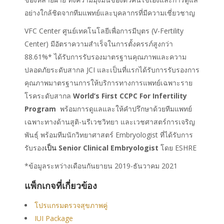
อย่างใกล้ชิดจากทีมแพทย์และบุคลากรที่มีความเชี่ยวชาญ
VFC Center ศูนย์เทคโนโลยีเพื่อการมีบุตร (V-Fertility
Center)
มีอัตราความสำเร็จในการตั้งครรภ์สูงกว่า
88.61%*
ได้รับการรับรองมาตรฐานคุณภาพและความ
ปลอดภัยระดับสากล JCI และเป็นที่แรกได้รับการรับรองการ
คุณภาพมาตรฐานการให้บริการทางการแพทย์เฉพาะราย
โรคระดับสากล
W
orld’s
F
irst CCPC
F
or
I
nfertility
P
rogram
พร้อมการดูแลและให้คำปรึกษาด้วย
ทีมแพทย์
เฉพาะทางด้านสูติ-นรีเวชวิทยา และเวชศาสตร์การเจริญ
พันธุ์ พร้อม
ทีมนักวิทยาศาสตร์ Embryologist ที่ได้รับการ
รับรอง
เป็น Senior Clinical Embryologist
โดย ESHRE
*ข้อมูลระหว่างเดือนกันยายน 2019-ธันวาคม 2021
แพ็กเกจที่เกี่ยวข้อง
โปรแกรมตรวจสุขภาพคู่
IUI Package