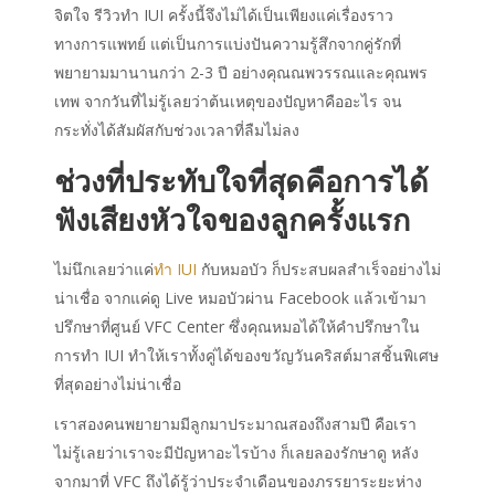
จิตใจ
รีวิวทำ IUI
ครั้งนี้จึงไม่ได้เป็นเพียงแค่เรื่องราว
ทางการแพทย์ แต่เป็นการแบ่งปันความรู้สึกจากคู่รักที่
พยายามมานานกว่า 2-3 ปี อย่างคุณณพวรรณและคุณพร
เทพ จากวันที่ไม่รู้เลยว่าต้นเหตุของปัญหาคืออะไร จน
กระทั่งได้สัมผัสกับช่วงเวลาที่ลืมไม่ลง
ช่วงที่ประทับใจที่สุดคือการได้
ฟังเสียงหัวใจ
ของลูก
ครั้งแรก
ไม่นึกเลยว่าแค่
ทำ IUI
กับหมอบัว ก็ประสบผลสำเร็จอย่างไม่
น่าเชื่อ
จากแค่ดู Live หมอบัวผ่าน Facebook แล้วเข้ามา
ปรึกษาที่ศูนย์
VFC Center ซึ่ง
คุณหมอ
ได้
ให้คำปรึกษา
ใน
การ
ทำ IUI
ทำให้เราทั้งคู่ได้
ของขวัญวันคริสต์มาสชิ้นพิเศษ
ที่สุดอย่างไม่น่าเชื่อ
เราสองคน
พยายามมีลูก
มา
ประมาณสองถึงสามปี คือเรา
ไม่รู้เลยว่าเราจะมีปัญหาอะไรบ้าง
ก็เลยลองรักษาดู
หลัง
จากมาที่ VFC ถึงได้รู้ว่าประจำเดือนของภรรยาระยะห่าง