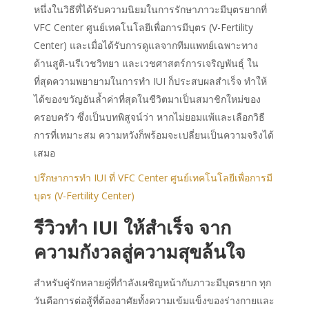
หนึ่งในวิธีที่ได้รับความนิยมในการรักษาภาวะมีบุตรยากที่
VFC Center ศูนย์เทคโนโลยีเพื่อการมีบุตร (V-Fertility
Center) และเมื่อได้รับการดูแลจากทีมแพทย์เฉพาะทาง
ด้านสูติ-นรีเวชวิทยา และเวชศาสตร์การเจริญพันธุ์ ใน
ที่สุดความพยายามในการ
ทํา IUI
ก็ประสบผล
สําเร็จ
ทำให้
ได้ของขวัญอันล้ำค่าที่สุดในชีวิตมาเป็นสมาชิกใหม่ของ
ครอบครัว ซึ่งเป็นบทพิสูจน์ว่า หากไม่ยอมแพ้และเลือกวิธี
การที่เหมาะสม ความหวังก็พร้อมจะเปลี่ยนเป็นความจริงได้
เสมอ
ปรึกษาการทำ IUI ที่ VFC Center ศูนย์เทคโนโลยีเพื่อการมี
บุตร (V-Fertility Center)
รีวิวทำ IUI
ให้
สำเร็จ
จาก
ความกังวลสู่ความสุขล้นใจ
สำหรับคู่รักหลายคู่ที่กำลังเผชิญหน้ากับภาวะมีบุตรยาก ทุก
วันคือการต่อสู้ที่ต้องอาศัยทั้งความเข้มแข็งของร่างกายและ