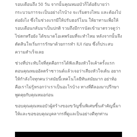
รอบเดือน
ถึง
50 วัน
จากนั้น
คุณหมอบัวก็ได้อธิบายว่า
กระบวนการจะเป็นอย่างไรบ้าง
จะเริ่มตรงไหน
และต้อง
ไป
ต่อ
ยังไง
ซึ่งในช่วงแรก
มีให้ปรับฮอร์โมน
ให้ยาทาน
เพื่อ
ให้
รอบเดือนกลับมาเป็นปกติ
รวมถึง
มีการนัดเข้ามาตรวจดูว่า
ไข่ตกหรือยัง
ได้ขนาดโอเคพร้อมที่จะทำ
ไหม
หลังจากนั้นจึง
ตัดสินใจเริ่ม
การรักษาด้วยการทำ
IUI ก่อน
ซึ่ง
ก็ประสบ
ความสำเร็จเลย
ช่วงที่ประทับใจที่สุดคือการได้ฟังเสียงหัวใจเค้าครั้งแรก
ตอนคุณหมออัลตร้าซาวนด์แล้วเจอว่าเสียงหัวใจเต้น อยาก
ให้กำลังใจทุกคนว่าสมัยนี้เทคโนโลยีทันสมัยมาก
อย่าท้อ
คือเราไม่รู้หรอกว่าเราเป็นอะไรบ้าง ทางที่ดีลองมาปรึกษา
พูดคุยกับคุณหมอก่อน
ขอบคุณคุณหมอบัวผู้สร้างของขวัญชิ้นพิเศษชิ้นสำคัญนี้มา
ให้และขอขอบคุณบุคลากรที่ดูแลเป็นอย่างดีทุกท่าน