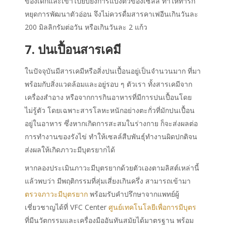
ของเด็กและเข้าไปยับยั้งการแบ่งตัวของเซลล์ ทำให้ทารก
หยุดการพัฒนาตัวอ่อน จึงไม่ควรดื่มสารคาเฟอีนเกินวันละ
200 มิลลิกรัมต่อวัน หรือเกินวันละ 2 แก้ว
7. ปนเปื้อนสารเคมี
ในปัจจุบันมีสารเคมีหรือสิ่งปนเปื้อนอยู่เป็นจำนวนมาก ที่มา
พร้อมกับสิ่งแวดล้อมและอยู่รอบ ๆ ตัวเรา ทั้งสารเคมีจาก
เครื่องสำอาง หรือจากการกินอาหารที่มีการปนเปื้อนโดย
ไม่รู้ตัว โดยเฉพาะสารโลหะหนักอย่างตะกั่วที่มักปนเปื้อน
อยู่ในอาหาร ซึ่งหากเกิดการสะสมในร่างกาย ก็จะส่งผลต่อ
การทำงานของรังไข่ ทำให้เซลล์สืบพันธุ์ทำงานผิดปกติจน
ส่งผลให้เกิดภาวะมีบุตรยากได้
หากลองประเมินภาวะมีบุตรยากด้วยตัวเองตามลิสต์เหล่านี้
แล้วพบว่า มีพฤติกรรมที่สุ่มเสี่ยงเกินครึ่ง สามารถเข้ามา
ตรวจภาวะมีบุตรยาก
พร้อมรับคำปรึกษาจากแพทย์ผู้
เชี่ยวชาญได้ที่ VFC Center
ศูนย์เทคโนโลยีเพื่อการมีบุตร
ที่มีนวัตกรรมและเครื่องมืออันทันสมัยได้มาตรฐาน พร้อม