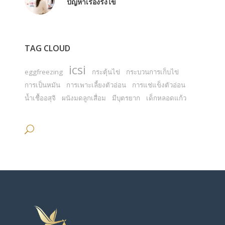
ปัญหาเรื่องรังไข่
TAG CLOUD
icsi
eggfreezing
กระตุ้นไข่
กระบวนการเก็บไข่
การเป็นหมัน
การเพาะเลี้ยงตัวอ่อน
การแช่แข็งตัวอ่อน
น้ำเชื้ออสุจิ
ผนังมดลูกเสื่อม
มีบุตรยาก
เด็กหลอดแก้ว