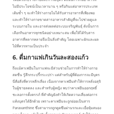
ไม่มีประโยชน์เป็นเวลานาน ๆ หรือกินแต่อาหารประเภท
เดิมซ้ำ ๆ จะทำให้ร่างกายไม่ได้รับสารอาหารที่เพียงพอ
และทำให้ร่างกายขาดสารอาหารสำคัญที่จะไปช่วยดูแล
ระบบภายใน และอาจส่งผลต่อระบบเจริญพันธ์ุ ดังนั้นการ
เลือกกินอาหารทุกชนิดอย่างเหมาะสม เพื่อให้ได้รับสาร
อาหารที่หลากหลายจึงเป็นสิ่งสำคัญ โดยเฉพาะผักและผล
ไม้ที่ควรทานเป็นประจำ
6. ดื่มกาแฟเกินวันละสองแก้ว
ถึงแม้คาเฟอีนในกาแฟจะมีส่วนช่วยในการทำให้ร่างกาย
สดชื่น รู้สึกกระปรี้กระเปร่า แต่สำหรับผู้ที่ต้องการจะมีบุตร
นี่คือสิ่งที่ควรหลีกเลี่ยง เนื่องจากคาเฟอีนทำให้การหลั่งอสุจิ
ในผู้ชายลดลง และสำหรับผู้หญิง พบว่าคาเฟอีนออกฤทธิ์
ชะลอการตั้งครรภ์ ที่สำคัญยังทำให้เกิดความเสี่ยงต่อการ
แท้งบุตรได้อีกด้วย เพราะคาเฟอีนจะถูกย่อยเป็นสาร
Paraxanthine ซึ่งสามารถถูกดูดซึมผ่านรกและเยื่อหุ้มสมอง