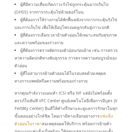
ผู้ที่มีความเสี่ยงเกิดภาวะรังไข่ถูกกระตุ้นมากเกินไป
(OHSS) จากการกระตุ้นไข่ด้วยฮอร์โมน
ผู้ที่ต้องการให้ร่างกายได้พักฟื้นหลังจากการกระตุ้นรังไข่
และการเก็บไข่ เพื่อให้เยื่อบุโพรงมดลูกกลับสู่ภาวะปกติ
ผู้ที่ต้องการเลือกเวลาย้ายตัวอ่อนให้เหมาะสมกับสุขภาพ
และความพร้อมของร่างกาย
ผู้ที่ต้องการตรวจคัดกรองตัวอ่อนก่อนย้าย เช่น การตรวจ
หาความผิดปกติทางพันธุกรรม การตรวจความสมบูรณ์ของ
ตัวอ่อน
ผู้ที่ไม่สามารถย้ายตัวอ่อนได้ในรอบสดด้วยเหตุผล
ทางการแพทย์หรือความพร้อมของร่างกาย
หากคุณกำลังวางแผนทำ ICSI หรือ IVF แต่ยังไม่พร้อมตั้ง
ครรภ์ในทันที VFC Center ศูนย์เทคโนโลยีเพื่อการมีบุตร (V
Fertility Center) ยินดีให้คำปรึกษาและดูแลการรักษาในทุก
ขั้นตอนอย่างใกล้ชิด โดยเรามีทางเลือกอย่างการ
แช่แข็ง
ตัวอ่อน
ใน
ราคา
สมเหตุสมผลให้บริการ พร้อมการย้ายตัว
อ่อนแบบแช่แข็งเมื่อพร้อม ให้คู่สมรสสามารถวางแผนตั้ง