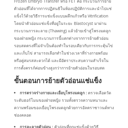
Frozen Embryo Transfer
หรือ
FET คือ
กระบวนการย้าย
ตัวอ่อนที่ได้จากการปฏิสนธิในห้องปฏิบัติการและนำไปแช่
แข็งไว้ด้วยวิธีการแช่แข็งแบบผลึกแก้วหรือ Vitrification
โดยนำตัวอ่อนแช่แข็งที่อยู่ในระยะ Blastocyst มาผ่าน
กระบวนการละลาย (Thawing) แล้วย้ายเข้าสู่โพรงมดลูก
ของฝ่ายหญิง กระบวนการนี้แตกต่างจากการย้ายตัวอ่อน
รอบสดตรงที่ไม่จำเป็นต้องทำในรอบเดียวกับการกระตุ้นไข่
และเก็บไข่ สามารถเลือกทำในช่วงเวลาที่ร่างกายพร้อม
หรือคู่สมรสสะดวกได้ และมีอัตราประสบความสำเร็จใน
การตั้งครรภ์ค่อนข้างสูงกว่าการย้ายตัวอ่อนในรอบสด
ขั้นตอนการย้ายตัวอ่อนแช่แข็ง
การตรวจร่างกายและเยื่อบุโพรงมดลูก :
ตรวจเลือดวัด
ระดับฮอร์โมนของฝ่ายหญิง รวมทั้งตรวจความหนาและ
ความพร้อมของเยื่อบุโพรงมดลูกด้วยการอัลตราซาวนด์ทาง
ช่องคลอด
การละลายตัวอ่อน :
ตัวอ่อนที่ถูกแช่แข็งด้วยวิธี