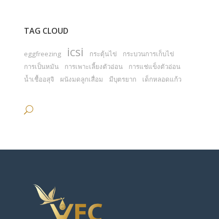
TAG CLOUD
icsi
eggfreezing
กระตุ้นไข่
กระบวนการเก็บไข่
การเป็นหมัน
การเพาะเลี้ยงตัวอ่อน
การแช่แข็งตัวอ่อน
น้ำเชื้ออสุจิ
ผนังมดลูกเสื่อม
มีบุตรยาก
เด็กหลอดแก้ว