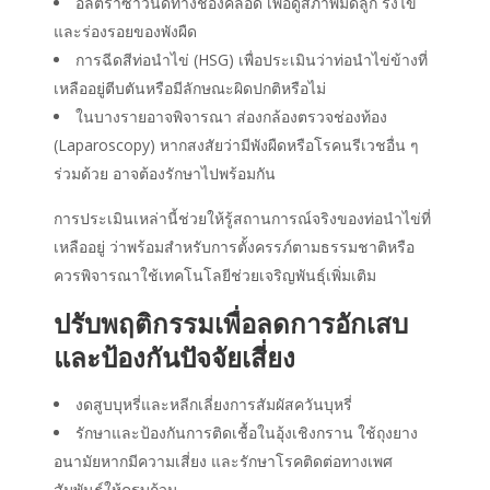
อัลตราซาวนด์ทางช่องคลอด เพื่อดูสภาพมดลูก รังไข่
และร่องรอยของพังผืด
การฉีดสีท่อนำไข่ (HSG) เพื่อประเมินว่าท่อนำไข่ข้างที่
เหลืออยู่ตีบตันหรือมีลักษณะผิดปกติหรือไม่
ในบางรายอาจพิจารณา ส่องกล้องตรวจช่องท้อง
(Laparoscopy) หากสงสัยว่ามีพังผืดหรือโรคนรีเวชอื่น ๆ
ร่วมด้วย อาจต้องรักษาไปพร้อมกัน
การประเมินเหล่านี้ช่วยให้รู้สถานการณ์จริงของท่อนำไข่ที่
เหลืออยู่ ว่าพร้อมสำหรับการตั้งครรภ์ตามธรรมชาติหรือ
ควรพิจารณาใช้เทคโนโลยีช่วยเจริญพันธุ์เพิ่มเติม
ปรับพฤติกรรมเพื่อลดการอักเสบ
และป้องกันปัจจัยเสี่ยง
งดสูบบุหรี่และหลีกเลี่ยงการสัมผัสควันบุหรี่
รักษาและป้องกันการติดเชื้อในอุ้งเชิงกราน ใช้ถุงยาง
อนามัยหากมีความเสี่ยง และรักษาโรคติดต่อทางเพศ
สัมพันธ์ให้ครบถ้วน