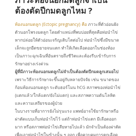
ต้องตัดปีกมดลูกไหม ?
ท้องนอกมดลูก (Ectopic pregnancy) คือ
ภาวะที่ตัวอ่อนฝัง
ตัวนอกโพรงมดลูก โดยตำแหน่งที่พบบ่อยที่สุดคือท่อนำไข่
หากปล่อยให้ตัวอ่อนเจริญเติบโตต่อไป ท่อนำไข่ซึ่งมีขนาด
เล็กจะถูกยืดขยายจนแตก ทำให้เกิดเลือดออกในช่องท้อง
เป็นภาวะฉุกเฉินที่อันตรายถึงชีวิตและต้องรีบเข้ารับการ
รักษาอย่างเร่งด่วน
ผู้ที่มีภาวะท้องนอกมดลูกไม่จำเป็นต้องตัดปีกมดลูกเสมอไป
เพราะวิธีการรักษาจะขึ้นอยู่กับหลายปัจจัย เช่น ขนาดของ
ก้อนท้องนอกมดลูก ระดับฮอร์โมน hCG สภาพของท่อนำไข่
(แตกแล้ว/ใกล้แตก/ยังไม่แตก) และสภาพความดันโลหิต
และความเสถียรของผู้ป่วย
ในบางรายที่อาการยังไม่รุนแรง แพทย์อาจใช้ยารักษาหรือ
ผ่าตัดแบบเก็บท่อนำไข่ไว้ แต่ถ้าท่อนำไข่แตก มีเลือดออก
มาก หรือสภาพท่อนำไข่เสียหายไปแล้ว มักจำเป็นต้องผ่าตัด
เพื่อเอาท่อนำไข่ในข้างนั้น ๆ ออก เพื่อควบคุมการตกเลือด