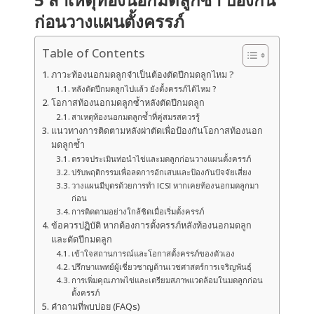
ก่อนวางแผนตั้งครรภ์
Table of Contents
ภาวะท้องนอกมดลูกจำเป็นต้องตัดปีกมดลูกไหม ?
หลังตัดปีกมดลูกไปแล้ว ยังตั้งครรภ์ได้ไหม ?
โอกาสท้องนอกมดลูกซ้ำหลังตัดปีกมดลูก
สาเหตุท้องนอกมดลูกซ้ำที่คู่สมรสควรรู้
แนวทางการติดตามหลังผ่าตัดเพื่อป้องกันโอกาสท้องนอก
มดลูกซ้ำ
ตรวจประเมินท่อนำไข่และมดลูกก่อนวางแผนตั้งครรภ์
ปรับพฤติกรรมเพื่อลดการอักเสบและป้องกันปัจจัยเสี่ยง
วางแผนมีบุตรด้วยการทำ ICSI หากเคยท้องนอกมดลูกมา
ก่อน
การติดตามอย่างใกล้ชิดเมื่อเริ่มตั้งครรภ์
ข้อควรปฏิบัติ หากต้องการตั้งครรภ์หลังท้องนอกมดลูก
และตัดปีกมดลูก
เข้าใจสถานการณ์และโอกาสตั้งครรภ์ของตัวเอง
ปรึกษาแพทย์ผู้เชี่ยวชาญด้านเวชศาสตร์การเจริญพันธุ์
การเพิ่มคุณภาพไข่และเตรียมสภาพแวดล้อมในมดลูกก่อน
ตั้งครรภ์
คำถามที่พบบ่อย (FAQs)