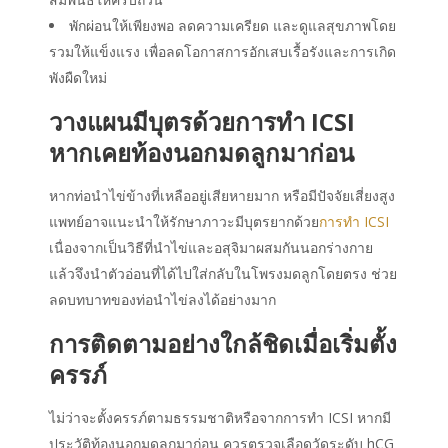
พักผ่อนให้เพียงพอ ลดความเครียด และดูแลสุขภาพโดย
รวมให้แข็งแรง เพื่อลดโอกาสการอักเสบเรื้อรังและการเกิด
พังผืดใหม่
วางแผนมีบุตรด้วยการทำ ICSI
หากเคยท้องนอกมดลูกมาก่อน
หากท่อนำไข่ข้างที่เหลืออยู่เสียหายมาก หรือมีปัจจัยเสี่ยงสูง
แพทย์อาจแนะนำให้รักษาภาวะมีบุตรยากด้วย
การทำ ICSI
เนื่องจากเป็นวิธีที่นำไข่และอสุจิมาผสมกันนอกร่างกาย
แล้วจึงนำตัวอ่อนที่ได้ไปใส่กลับในโพรงมดลูกโดยตรง ช่วย
ลดบทบาทของท่อนำไข่ลงได้อย่างมาก
การติดตามอย่างใกล้ชิดเมื่อเริ่มตั้ง
ครรภ์
ไม่ว่าจะตั้งครรภ์ตามธรรมชาติหรือจากการทำ ICSI หากมี
ประวัติท้องนอกมดลูกมาก่อน ควรตรวจเลือดวัดระดับ hCG