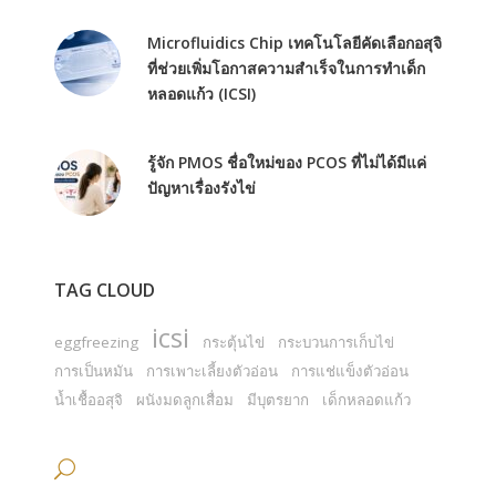
Microfluidics Chip เทคโนโลยีคัดเลือกอสุจิ
ที่ช่วยเพิ่มโอกาสความสำเร็จในการทำเด็ก
หลอดแก้ว (ICSI)
รู้จัก PMOS ชื่อใหม่ของ PCOS ที่ไม่ได้มีแค่
ปัญหาเรื่องรังไข่
TAG CLOUD
icsi
eggfreezing
กระตุ้นไข่
กระบวนการเก็บไข่
การเป็นหมัน
การเพาะเลี้ยงตัวอ่อน
การแช่แข็งตัวอ่อน
น้ำเชื้ออสุจิ
ผนังมดลูกเสื่อม
มีบุตรยาก
เด็กหลอดแก้ว