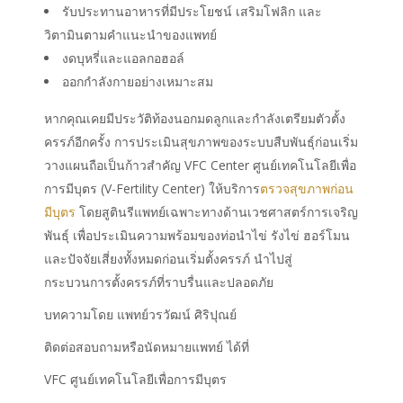
รับประทานอาหารที่มีประโยชน์ เสริมโฟลิก และ
วิตามินตามคำแนะนำของแพทย์
งดบุหรี่และแอลกอฮอล์
ออกกำลังกายอย่างเหมาะสม
หากคุณเคยมีประวัติท้องนอกมดลูกและกำลังเตรียมตัวตั้ง
ครรภ์อีกครั้ง การประเมินสุขภาพของระบบสืบพันธุ์ก่อนเริ่ม
วางแผนถือเป็นก้าวสำคัญ VFC Center ศูนย์เทคโนโลยีเพื่อ
การมีบุตร (V-Fertility Center) ให้บริการ
ตรวจสุขภาพก่อน
มีบุตร
โดยสูตินรีแพทย์เฉพาะทางด้านเวชศาสตร์การเจริญ
พันธุ์ เพื่อประเมินความพร้อมของท่อนำไข่ รังไข่ ฮอร์โมน
และปัจจัยเสี่ยงทั้งหมดก่อนเริ่มตั้งครรภ์ นำไปสู่
กระบวนการตั้งครรภ์ที่ราบรื่นและปลอดภัย
บทความโดย แพทย์วรวัฒน์ ศิริปุณย์
ติดต่อสอบถามหรือนัดหมายแพทย์ ได้ที่
VFC ศูนย์เทคโนโลยีเพื่อการมีบุตร