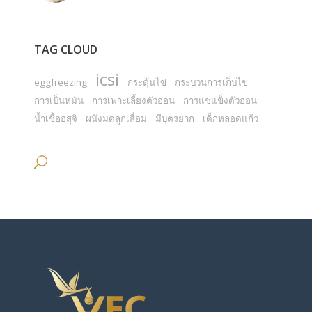
TAG CLOUD
icsi
eggfreezing
กระตุ้นไข่
กระบวนการเก็บไข่
การเป็นหมัน
การเพาะเลี้ยงตัวอ่อน
การแช่แข็งตัวอ่อน
น้ำเชื้ออสุจิ
ผนังมดลูกเสื่อม
มีบุตรยาก
เด็กหลอดแก้ว