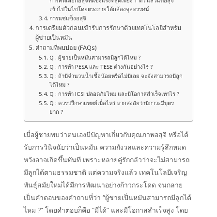
การคัดเลือกอสุจิที่แข็งแรงที่สุดเพียง 1 ตัว แล้วฉีดอสุจิ
เข้าไปในไข่โดยตรงภายใต้กล้องจุลทรรศน์
การแช่แข็งอสุจิ
การเตรียมตัวก่อนเข้ารับการรักษาด้วยเทคโนโลยีสำหรับ
ผู้ชายเป็นหมัน
คำถามที่พบบ่อย (FAQs)
Q : ผู้ชายเป็นหมันสามารถมีลูกได้ไหม ?
Q : การทำ PESA และ TESE ต่างกันอย่างไร ?
Q : ถ้ามีจำนวนน้ำเชื้อน้อยหรือไม่มีเลย จะยังสามารถมีลูก
ได้ไหม ?
Q : การทำ ICSI ปลอดภัยไหม และมีโอกาสสำเร็จเท่าไร ?
Q : ควรปรึกษาแพทย์เมื่อไหร่ หากสงสัยว่ามีภาวะมีบุตร
ยาก ?
เมื่อผู้ชายพบว่าตนเองมีปัญหาเกี่ยวกับคุณภาพอสุจิ หรือได้
รับการวินิจฉัยว่าเป็นหมัน ความกังวลและความรู้สึกหมด
หวังอาจเกิดขึ้นทันที เพราะหลายคู่รักกลัวว่าจะไม่สามารถ
มีลูกได้ตามธรรมชาติ แต่ความจริงแล้ว เทคโนโลยีเจริญ
พันธุ์สมัยใหม่ได้มีการพัฒนาอย่างก้าวกระโดด จนกลาย
เป็นคำตอบของคำถามที่ว่า “ผู้ชายเป็นหมันสามารถมีลูกได้
ไหม ?” โดยคำตอบก็คือ “มีได้” และมีโอกาสสำเร็จสูง โดย