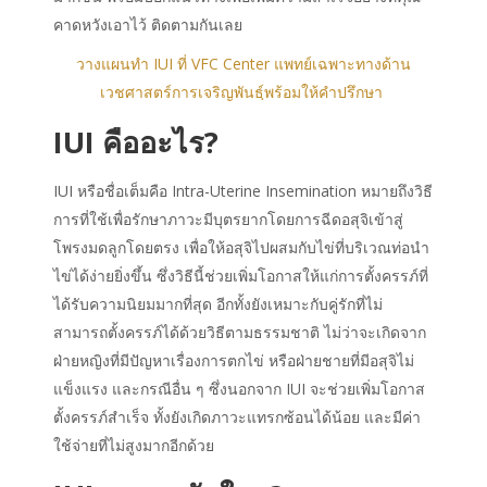
คาดหวังเอาไว้ ติดตามกันเลย
วางแผนทำ IUI ที่ VFC Center แพทย์เฉพาะทางด้าน
เวชศาสตร์การเจริญพันธฺ์พร้อมให้คำปรึกษา
IUI คืออะไร
?
IUI หรือชื่อเต็มคือ Intra-Uterine Insemination หมายถึงวิธี
การที่ใช้เพื่อรักษาภาวะมีบุตรยากโดยการฉีดอสุจิเข้าสู่
โพรงมดลูกโดยตรง เพื่อให้อสุจิไปผสมกับไข่ที่บริเวณท่อนำ
ไข่ได้ง่ายยิ่งขึ้น ซึ่งวิธีนี้ช่วยเพิ่มโอกาสให้แก่การตั้งครรภ์ที่
ได้รับความนิยมมากที่สุด อีกทั้งยังเหมาะกับคู่รักที่ไม่
สามารถตั้งครรภ์ได้ด้วยวิธีตามธรรมชาติ ไม่ว่าจะเกิดจาก
ฝ่ายหญิงที่มีปัญหาเรื่องการตกไข่ หรือฝ่ายชายที่มีอสุจิไม่
แข็งแรง และกรณีอื่น ๆ ซึ่งนอกจาก IUI จะช่วยเพิ่มโอกาส
ตั้งครรภ์สำเร็จ ทั้งยังเกิดภาวะแทรกซ้อนได้น้อย และมีค่า
ใช้จ่ายที่ไม่สูงมากอีกด้วย