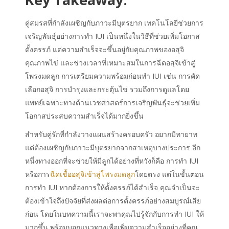
คู่สมรสที่กำลังเผชิญกับภาวะมีบุตรยาก เทคโนโลยีช่วยการ
เจริญพันธุ์อย่างการทำ IUI เป็นหนึ่งในวิธีที่ช่วยเพิ่มโอกาส
ตั้งครรภ์ แต่ความสำเร็จจะขึ้นอยู่กับคุณภาพของอสุจิ
คุณภาพไข่ และช่วงเวลาที่เหมาะสมในการฉีดอสุจิเข้าสู่
โพรงมดลูก การเตรียมความพร้อมก่อนทำ IUI เช่น การคัด
เลือกอสุจิ การบำรุงและกระตุ้นไข่ รวมถึงการดูแลโดย
แพทย์เฉพาะทางด้านเวชศาสตร์การเจริญพันธุ์จะช่วยเพิ่ม
โอกาสประสบความสำเร็จได้มากยิ่งขึ้น
สำหรับคู่รักที่กำลังวางแผนสร้างครอบครัว อยากมีทายาท
แต่ต้องเผชิญกับภาวะมีบุตรยากจากสาเหตุบางประการ อีก
หนึ่งทางออกที่จะช่วยให้มีลูกได้อย่างที่หวังก็คือ การทำ IUI
หรือการ
ฉีดเชื้ออสุจิเข้าสู่โพรงมดลูก
โดยตรง แต่ในขั้นตอน
การทำ IUI หากต้องการให้ตั้งครรภ์ได้สำเร็จ คุณจำเป็นจะ
ต้องเข้าใจถึงปัจจัยที่ส่งผลต่อการตั้งครรภ์อย่างสมบูรณ์เสีย
ก่อน โดยในบทความนี้เราจะพาคุณไปรู้จักกับการทำ IUI ให้
มากขึ้น พร้อมบอกแนวทางเพื่อเพิ่มความสำเร็จอย่างที่คุณ