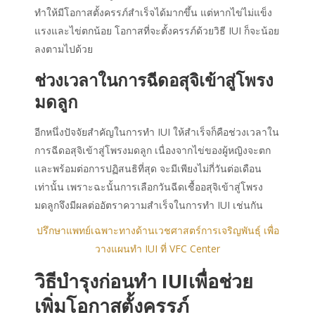
ทำให้มีโอกาสตั้งครรภ์สำเร็จได้มากขึ้น แต่หากไข่ไม่แข็ง
แรงและไข่ตกน้อย โอกาสที่จะตั้งครรภ์ด้วยวิธี IUI ก็จะน้อย
ลงตามไปด้วย
ช่วงเวลาในการฉีดอสุจิเข้าสู่โพรง
มดลูก
อีกหนึ่งปัจจัยสำคัญในการทำ IUI ให้สำเร็จก็คือช่วงเวลาใน
การฉีดอสุจิเข้าสู่โพรงมดลูก เนื่องจากไข่ของผู้หญิงจะตก
และพร้อมต่อการปฏิสนธิที่สุด จะมีเพียงไม่กี่วันต่อเดือน
เท่านั้น เพราะฉะนั้นการเลือกวันฉีดเชื้ออสุจิเข้าสู่โพรง
มดลูกจึงมีผลต่ออัตราความสำเร็จในการทำ IUI เช่นกัน
ปรึกษาแพทย์เฉพาะทางด้านเวชศาสตร์การเจริญพันธุ์ เพื่อ
วางแผนทำ IUI ที่ VFC Center
วิธี
บำรุงก่อน
ทำ
IUI
เพื่อช่วย
เพิ่มโอกาสตั้งครรภ์