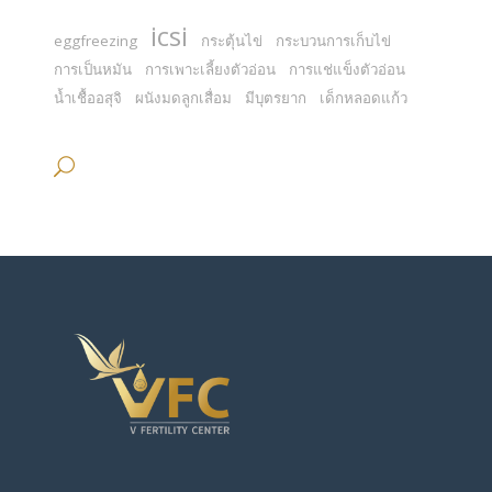
icsi
eggfreezing
กระตุ้นไข่
กระบวนการเก็บไข่
การเป็นหมัน
การเพาะเลี้ยงตัวอ่อน
การแช่แข็งตัวอ่อน
น้ำเชื้ออสุจิ
ผนังมดลูกเสื่อม
มีบุตรยาก
เด็กหลอดแก้ว